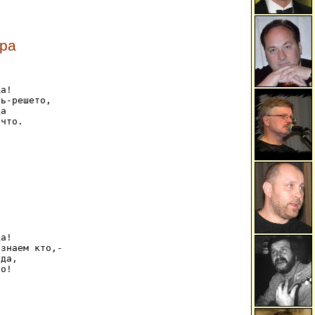
ера
а! 

ь-решето, 

а 

что. 

а! 

знаем кто,- 

да, 

о! 
