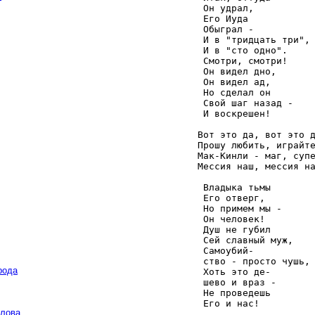
    Он удрал, 

    Его Иуда 

    Обыграл - 

    И в "тридцать три", 
    И в "сто одно". 

    Смотри, смотри! 

    Он видел дно, 

    Он видел ад, 

    Но сделал он 

    Свой шаг назад - 

    И воскрешен! 

   Вот это да, вот это д
   Прошу любить, играйте
   Мак-Кинли - маг, супе
   Мессия наш, мессия на
    Владыка тьмы 

    Его отверг, 

    Но примем мы - 

    Он человек! 

    Душ не губил 

    Сей славный муж, 

    Самоубий- 

    ство - просто чушь, 
рода
    Хоть это де- 

    шево и враз - 

    Не проведешь 

    Его и нас! 

слова