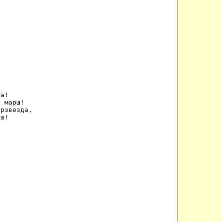


а! 

 марш! 

рзвезда, 

ш! 


