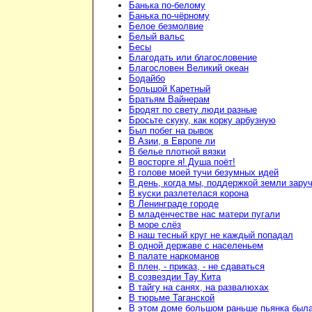
Банька по-белому
Банька по-чёрному
Белое безмолвие
Белый вальс
Бесы
Благодать или благословение
Благословен Великий океан
Бодайбо
Большой Каретный
Братьям Вайнерам
Бродят по свету люди разные
Бросьте скуку, как корку арбузную
Был побег на рывок
В Азии, в Европе ли
В белье плотной вязки
В восторге я! Душа поёт!
В голове моей тучи безумных идей
В день, когда мы, поддержкой земли зару
В куски разлетелася корона
В Ленинграде городе
В младенчестве нас матери пугали
В море слёз
В наш тесный круг не каждый попадал
В одной державе с населеньем
В палате наркоманов
В плен, - приказ, - не сдаваться
В созвездии Тау Кита
В тайгу на санях, на развалюхах
В тюрьме Таганской
В этом доме большом раньше пьянка был