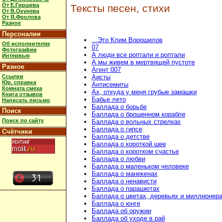
От Е.Гиршева
Тексты песен, стихи
От В.Окунева
От Я.Фролова
Разное
Персоналии
...Это Клим Ворошилов
Об исполнителях
07
Фотографии
А люди все роптали и роптали
Интервью
А мы живем в мертвящей пустоте
Разное
Агент 007
Ссылки
Аисты
Юр. справка
Антисемиты
Комната смеха
Ах, откуда у меня грубые замашки
Книга отзывов
Бабье лето
Написать письмо
Баллада о борьбе
Поиск
Баллада о брошенном корабле
Поиск по сайту
Баллада о вольных стрелках
Баллада о гипсе
Счётчики
Баллада о детстве
Баллада о короткой шее
Баллада о коротком счастье
Баллада о любви
Баллада о маленьком человеке
Баллада о манекенах
Баллада о ненависти
Баллада о парашютах
Баллада о цветах, деревьях и миллионер
Баллада о юнге
Баллада об оружии
Баллада об уходе в рай