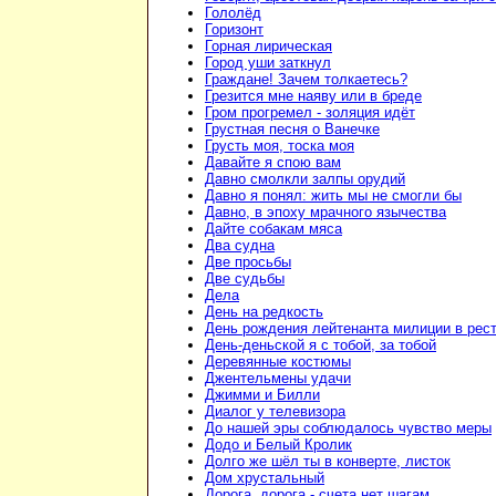
Гололёд
Горизонт
Горная лирическая
Город уши заткнул
Граждане! Зачем толкаетесь?
Грезится мне наяву или в бреде
Гром прогремел - золяция идёт
Грустная песня о Ванечке
Грусть моя, тоска моя
Давайте я спою вам
Давно смолкли залпы орудий
Давно я понял: жить мы не смогли бы
Давно, в эпоху мрачного язычества
Дайте собакам мяса
Два судна
Две просьбы
Две судьбы
Дела
День на редкость
День рождения лейтенанта милиции в рес
День-деньской я с тобой, за тобой
Деревянные костюмы
Джентельмены удачи
Джимми и Билли
Диалог у телевизора
До нашей эры соблюдалось чувство меры
Додо и Белый Кролик
Долго же шёл ты в конверте, листок
Дом хрустальный
Дорога, дорога - счета нет шагам