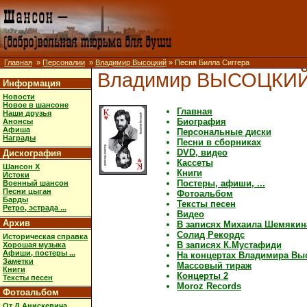
Главная
»
Персоналии
»
Владимир Высоцкий
» Песня Билла Сиггера
Владимир ВЫСОЦКИ
Информация
Новости
Новое в шансоне
Главная
Наши друзья
Биография
Анонсы
Афиша
Персональные диски
Награды
Песни в сборниках
DVD, видео
Дискография
Кассеты
Шансон X
Книги
Истоки
Постеры, афиши, ...
Военный шансон
Песни цыган
Фотоальбом
Барды
Тексты песен
Ретро, эстрада ...
Видео
Архив
В записях Михаила Шемякин
Солид Рекордс
Историческая справка
В записях К.Мустафиди
Хорошая музыка
Афиши, постеры ...
На концертах Владимира Вы
Заметки
Массовый тираж
Книги
Концерты 2
Тексты песен
Moroz Records
Фотоальбом
От Д.Анискевича