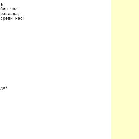
а! 

бил час. 

рзвезда,- 

среди нас! 

 

 да! 