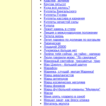
Красное, зелёное
Кругом пятьсот
Куда всё делось?
Куплеты Бенгальского
Куплеты Гусева
Куплеты кассира и казначея
Куплеты нечистой силы
Купола
Лежит камень в степи
Лекция о международном положении
Летела жизнь
Летит паровоз по долинам по взгорьям
Лирическая
Лошадей 20000
Лукоморья больше нет
Люблю тебя сейчас, не тайно - напоказ
Люди говорили морю: "До свиданья"
Мажорный светофор, трехцветье, трио
Мао Цзедун - большой шалун
Марафон
Маринка, слушай, милая Маринка!
Марш аквалангистов
Марш антиподов
Марш космических негодяев
Марш физиков
Марш футбольной команды "Медведи"
Маски
Меня опять ударило в озноб
Мерцал закат, как блеск клинка
Метатель молота