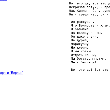
   Вот это да, вот это д
   Вскричал петух, и про
   Мак-Кинли - бог, супе
   Он - среди нас, он - 
    Он рассудил, 

    Что Вечность - хлам,
    И запылил 

    На свалку к нам. 

    Он даже спьяну 

    Не дурил, 

    Марихуану 

    Не курил, 

    И мы хотим 

    Отдать концы, 

    Мы бегством мстим, 

    Мы - беглецы! 

    Вот это да! Вот это
торане "Берлин"