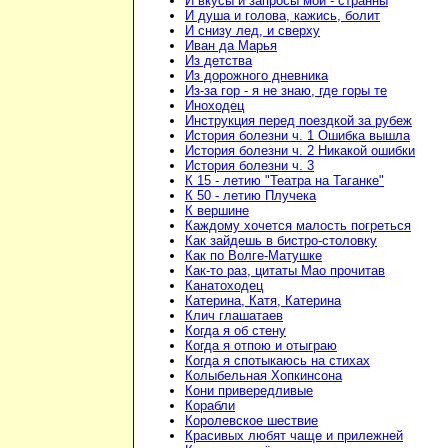
И вкусы и запросы мои - странны
И душа и голова, кажись, болит
И снизу лед, и сверху
Иван да Марья
Из детства
Из дорожного дневника
Из-за гор - я не знаю, где горы те
Иноходец
Инструкция перед поездкой за рубеж
История болезни ч. 1 Ошибка вышла
История болезни ч. 2 Никакой ошибки
История болезни ч. 3
К 15 - летию "Театра на Таганке"
К 50 - летию Плучека
К вершине
Каждому хочется малость погреться
Как зайдешь в бистро-столовку
Как по Волге-Матушке
Как-то раз, цитаты Мао прочитав
Канатоходец
Катерина, Катя, Катерина
Клич глашатаев
Когда я об стену
Когда я отпою и отыграю
Когда я спотыкаюсь на стихах
Колыбельная Хопкинсона
Кони привередливые
Корабли
Королевское шествие
Красивых любят чаще и прилежней