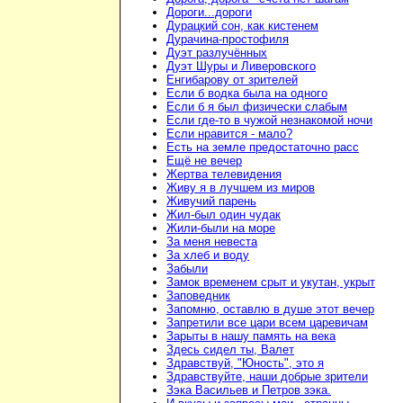
Дороги...дороги
Дурацкий сон, как кистенем
Дурачина-простофиля
Дуэт разлучённых
Дуэт Шуры и Ливеровского
Енгибарову от зрителей
Если б водка была на одного
Если б я был физически слабым
Если где-то в чужой незнакомой ночи
Если нравится - мало?
Есть на земле предостаточно расс
Ещё не вечер
Жертва телевидения
Живу я в лучшем из миров
Живучий парень
Жил-был один чудак
Жили-были на море
За меня невеста
За хлеб и воду
Забыли
Замок временем срыт и укутан, укрыт
Заповедник
Запомню, оставлю в душе этот вечер
Запретили все цари всем царевичам
Зарыты в нашу память на века
Здесь сидел ты, Валет
Здравствуй, "Юность", это я
Здравствуйте, наши добрые зрители
Зэка Васильев и Петров зэка.