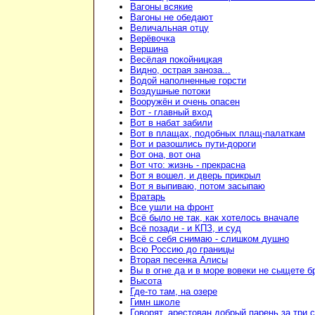
Вагоны всякие
Вагоны не обедают
Величальная отцу
Верёвочка
Вершина
Весёлая покойницкая
Видно, острая заноза...
Водой наполненные горсти
Воздушные потоки
Вооружён и очень опасен
Вот - главный вход
Вот в набат забили
Вот в плащах, подобных плащ-палаткам
Вот и разошлись пути-дороги
Вот она, вот она
Вот что: жизнь - прекрасна
Вот я вошел, и дверь прикрыл
Вот я выпиваю, потом засыпаю
Вратарь
Все ушли на фронт
Всё было не так, как хотелось вначале
Всё позади - и КПЗ, и суд
Всё с себя снимаю - слишком душно
Всю Россию до границы
Вторая песенка Алисы
Вы в огне да и в море вовеки не сыщете б
Высота
Где-то там, на озере
Гимн школе
Говорят, арестован добрый парень за три 