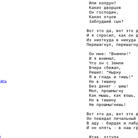
    Или колдун? 

    Каких дворцов 

    Он господин, 

    Каких отцов 

    Заблудший сын? 

   Вот это да, вот это д
   И я спросил, как он р
   Из ниоткуда в никуда 
   Перешагнул, перешагну
    Он мне: "Внемли!" 

    И я внимал, 

    Что он с Земли 

    Вчера сбежал, 

    Решил: "Нырну 

    Я в гладь и тишь!" 

чась
    Но в тишину 

    Без денег - шиш! 

    Мол, прошмыгну 

    Как мышь, как вошь, 
    Но в тишину 

    Не прошмыгнешь! 

   Вот это да, вот это д
   Он повидал печальный 
   В аду - бардак и лабу
   И он опять - в наш гр
а
    Итак, оттуда 
