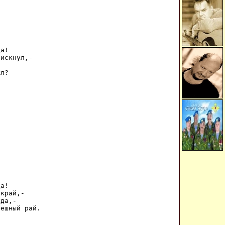
а! 

искнул,- 



л? 



а! 

край,- 

да,- 

ешный рай. 
