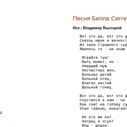
Песня Билла Сигг
Исп.: Владимир Высоцкий
   Вот это да, вот это д
   Сквозь мрак и вечност
   Из зала Страшного суд
   Явилось то - не знаю 
    Играйте туш! 

    Быть может, он - 

    Умерший муж 

    Несчастных жен, 

    Больных детей 

    Больной отец, 

    Благих вестей 

    Шальной гонец. 

   Вот это да, вот это д
   Спустился к нам - не 
   Как снег на голову су
   Упал тайком, инкогнит
ах
    Но кто же он? 

    Хитрец и лгун? 

    Или - шпион, 
