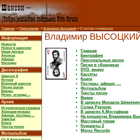
Главная
»
Персоналии
»
Владимир Высоцкий
» О поэтах и кликушах
Владимир ВЫСОЦКИ
Информация
Новости
Новое в шансоне
Главная
Наши друзья
Биография
Анонсы
Афиша
Персональные диски
Награды
Песни в сборниках
DVD, видео
Дискография
Кассеты
Шансон X
Книги
Истоки
Постеры, афиши, ...
Военный шансон
Песни цыган
Фотоальбом
Барды
Тексты песен
Ретро, эстрада ...
Видео
Архив
В записях Михаила Шемякин
Солид Рекордс
Историческая справка
В записях К.Мустафиди
Хорошая музыка
Афиши, постеры ...
На концертах Владимира Вы
Заметки
Массовый тираж
Книги
Концерты 2
Тексты песен
Moroz Records
Фотоальбом
От Д.Анискевича