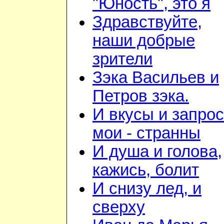
"Юность", это я
Здравствуйте,
наши добрые
зрители
Зэка Васильев и
Петров зэка.
И вкусы и запро
мои - странны
И душа и голова,
кажись, болит
И снизу лед, и
сверху