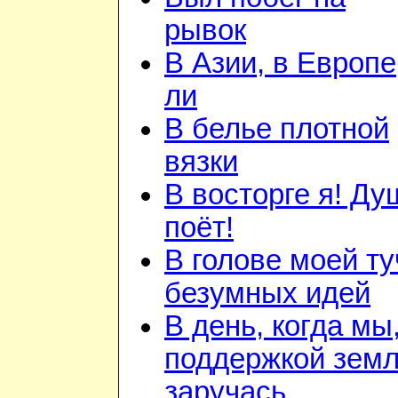
рывок
В Азии, в Европе
ли
В белье плотной
вязки
В восторге я! Ду
поёт!
В голове моей ту
безумных идей
В день, когда мы
поддержкой зем
заручась