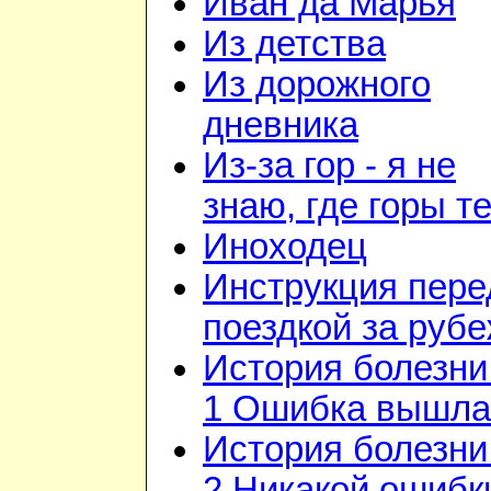
Иван да Марья
Из детства
Из дорожного
дневника
Из-за гор - я не
знаю, где горы т
Иноходец
Инструкция пере
поездкой за руб
История болезни 
1 Ошибка вышла
История болезни 
2 Никакой ошибк