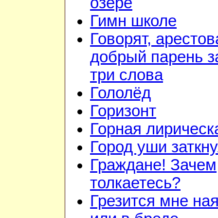
озере
Гимн школе
Говорят, арестов
добрый парень з
три слова
Гололёд
Горизонт
Горная лирическ
Город уши заткн
Граждане! Зачем
толкаетесь?
Грезится мне на