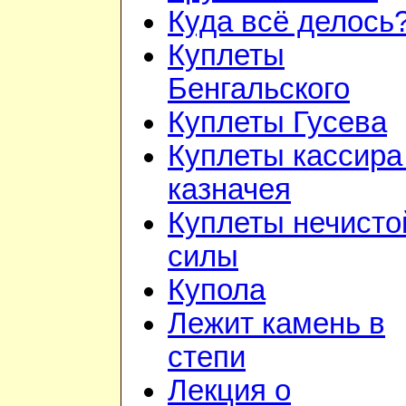
Куда всё делось
Куплеты
Бенгальского
Куплеты Гусева
Куплеты кассира
казначея
Куплеты нечисто
силы
Купола
Лежит камень в
степи
Лекция о