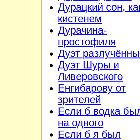
Дурацкий сон, ка
кистенем
Дурачина-
простофиля
Дуэт разлучённы
Дуэт Шуры и
Ливеровского
Енгибарову от
зрителей
Если б водка бы
на одного
Если б я был