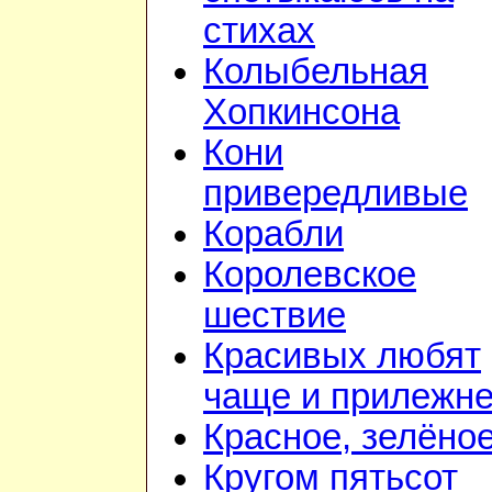
стихах
Колыбельная
Хопкинсона
Кони
привередливые
Корабли
Королевское
шествие
Красивых любят
чаще и прилежн
Красное, зелёно
Кругом пятьсот