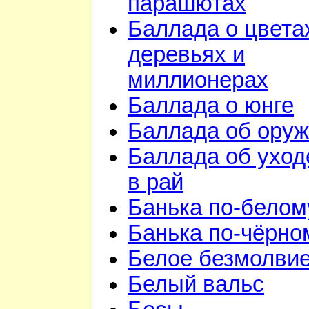
парашютах
Баллада о цвета
деревьях и
миллионерах
Баллада о юнге
Баллада об ору
Баллада об уход
в рай
Банька по-белом
Банька по-чёрно
Белое безмолви
Белый вальс