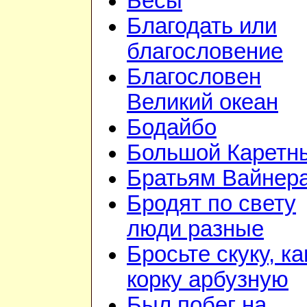
Бесы
Благодать или
благословение
Благословен
Великий океан
Бодайбо
Большой Каретн
Братьям Вайнер
Бродят по свету
люди разные
Бросьте скуку, ка
корку арбузную
Был побег на