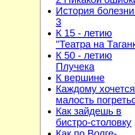
История болезни 
3
К 15 - летию
"Театра на Таган
К 50 - летию
Плучека
К вершине
Каждому хочется
малость погреть
Как зайдешь в
бистро-столовку
Как по Волге-