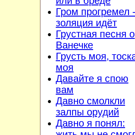
или в бреде
Гром прогремел 
золяция идёт
Грустная песня о
Ванечке
Грусть моя, тоск
моя
Давайте я спою
вам
Давно смолкли
залпы орудий
Давно я понял:
жить мы не смог