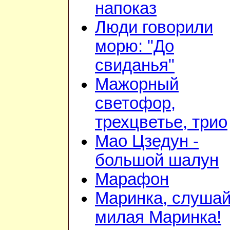
напоказ
Люди говорили
морю: "До
свиданья"
Мажорный
светофор,
трехцветье, трио
Мао Цзедун -
большой шалун
Марафон
Маринка, слушай
милая Маринка!