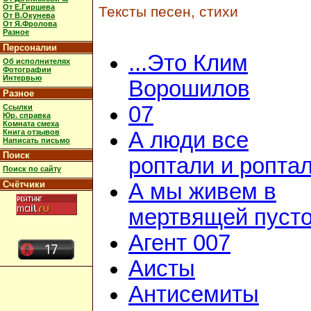
От Е.Гиршева
Тексты песен, стихи
От В.Окунева
От Я.Фролова
Разное
Персоналии
...Это Клим
Об исполнителях
Фотографии
Интервью
Ворошилов
Разное
07
Ссылки
Юр. справка
Комната смеха
Книга отзывов
А люди все
Написать письмо
Поиск
роптали и ропта
Поиск по сайту
Счётчики
А мы живем в
мертвящей пусто
Агент 007
Аисты
Антисемиты