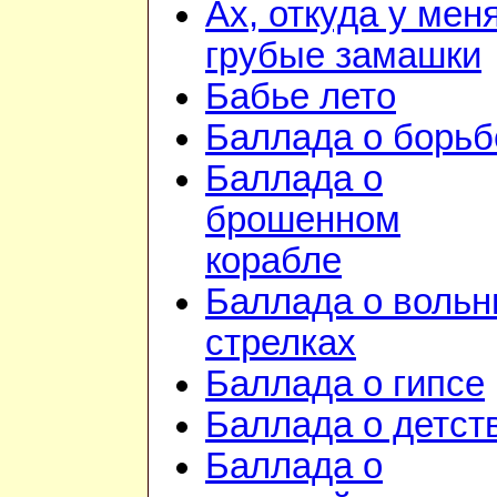
Ах, откуда у мен
грубые замашки
Бабье лето
Баллада о борьб
Баллада о
брошенном
корабле
Баллада о воль
стрелках
Баллада о гипсе
Баллада о детст
Баллада о