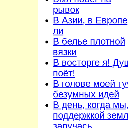
рывок
В Азии, в Европе
ли
В белье плотной
вязки
В восторге я! Ду
поёт!
В голове моей ту
безумных идей
В день, когда мы
поддержкой зем
заручась