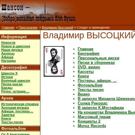
Главная
»
Персоналии
»
Владимир Высоцкий
» Солдат и привидение
Владимир ВЫСОЦКИ
Информация
Новости
Новое в шансоне
Главная
Наши друзья
Биография
Анонсы
Афиша
Персональные диски
Награды
Песни в сборниках
DVD, видео
Дискография
Кассеты
Шансон X
Книги
Истоки
Постеры, афиши, ...
Военный шансон
Песни цыган
Фотоальбом
Барды
Тексты песен
Ретро, эстрада ...
Видео
Архив
В записях Михаила Шемякин
Солид Рекордс
Историческая справка
В записях К.Мустафиди
Хорошая музыка
Афиши, постеры ...
На концертах Владимира Вы
Заметки
Массовый тираж
Книги
Концерты 2
Тексты песен
Moroz Records
Фотоальбом
От Д.Анискевича