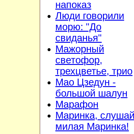
напоказ
Люди говорили
морю: "До
свиданья"
Мажорный
светофор,
трехцветье, трио
Мао Цзедун -
большой шалун
Марафон
Маринка, слушай
милая Маринка!