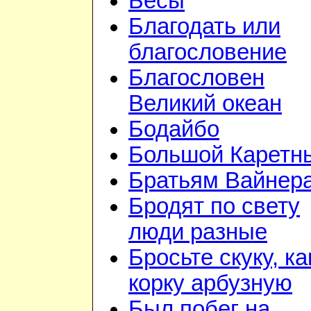
Бесы
Благодать или
благословение
Благословен
Великий океан
Бодайбо
Большой Каретн
Братьям Вайнер
Бродят по свету
люди разные
Бросьте скуку, ка
корку арбузную
Был побег на