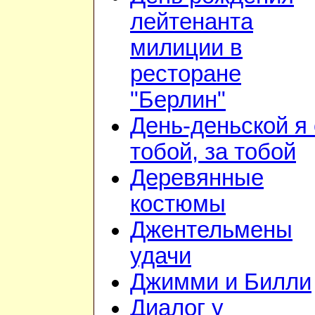
лейтенанта
милиции в
ресторане
"Берлин"
День-деньской я 
тобой, за тобой
Деревянные
костюмы
Джентельмены
удачи
Джимми и Билли
Диалог у