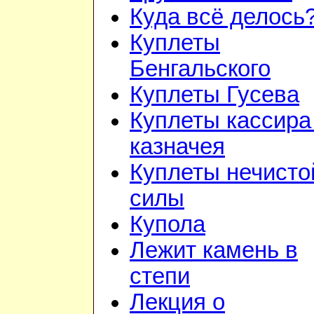
Куда всё делось
Куплеты
Бенгальского
Куплеты Гусева
Куплеты кассира
казначея
Куплеты нечисто
силы
Купола
Лежит камень в
степи
Лекция о