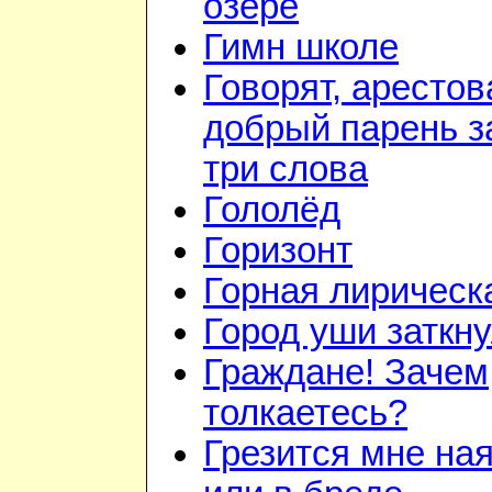
озере
Гимн школе
Говорят, арестов
добрый парень з
три слова
Гололёд
Горизонт
Горная лирическ
Город уши заткн
Граждане! Зачем
толкаетесь?
Грезится мне на