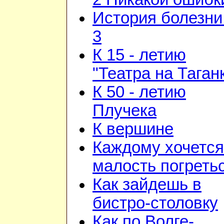
История болезни 
3
К 15 - летию
"Театра на Таган
К 50 - летию
Плучека
К вершине
Каждому хочется
малость погреть
Как зайдешь в
бистро-столовку
Как по Волге-