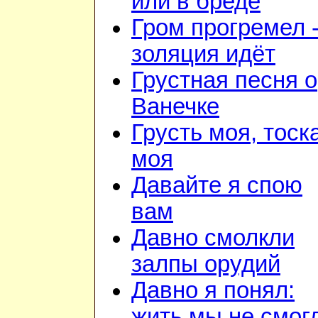
или в бреде
Гром прогремел 
золяция идёт
Грустная песня о
Ванечке
Грусть моя, тоск
моя
Давайте я спою
вам
Давно смолкли
залпы орудий
Давно я понял:
жить мы не смог