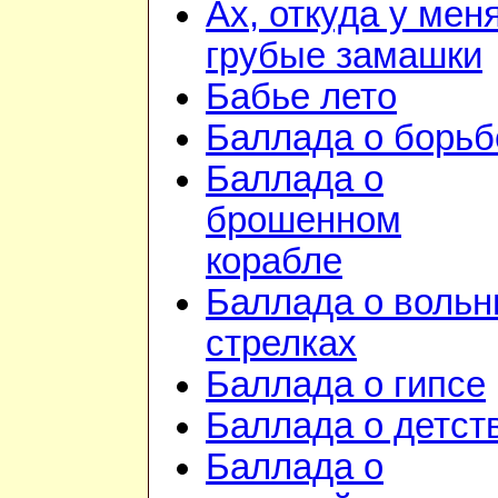
Ах, откуда у мен
грубые замашки
Бабье лето
Баллада о борьб
Баллада о
брошенном
корабле
Баллада о воль
стрелках
Баллада о гипсе
Баллада о детст
Баллада о