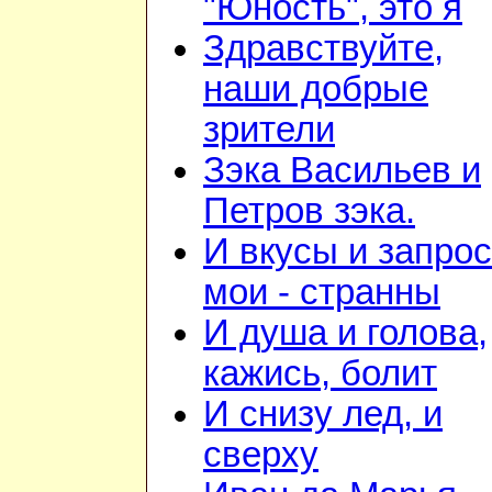
"Юность", это я
Здравствуйте,
наши добрые
зрители
Зэка Васильев и
Петров зэка.
И вкусы и запро
мои - странны
И душа и голова,
кажись, болит
И снизу лед, и
сверху