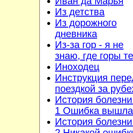
Иван да Марья
Из детства
Из дорожного
дневника
Из-за гор - я не
знаю, где горы т
Иноходец
Инструкция пере
поездкой за руб
История болезни 
1 Ошибка вышла
История болезни 
2 Никакой ошибк