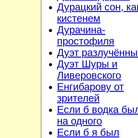
Дурацкий сон, ка
кистенем
Дурачина-
простофиля
Дуэт разлучённы
Дуэт Шуры и
Ливеровского
Енгибарову от
зрителей
Если б водка бы
на одного
Если б я был