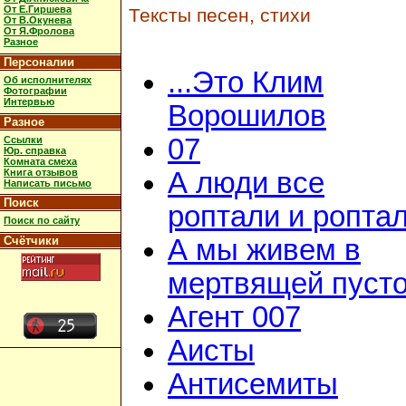
От Е.Гиршева
Тексты песен, стихи
От В.Окунева
От Я.Фролова
Разное
Персоналии
...Это Клим
Об исполнителях
Фотографии
Интервью
Ворошилов
Разное
07
Ссылки
Юр. справка
Комната смеха
Книга отзывов
А люди все
Написать письмо
Поиск
роптали и ропта
Поиск по сайту
Счётчики
А мы живем в
мертвящей пусто
Агент 007
Аисты
Антисемиты