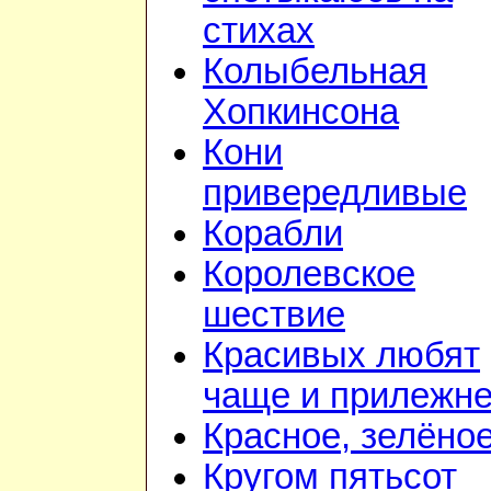
стихах
Колыбельная
Хопкинсона
Кони
привередливые
Корабли
Королевское
шествие
Красивых любят
чаще и прилежн
Красное, зелёно
Кругом пятьсот