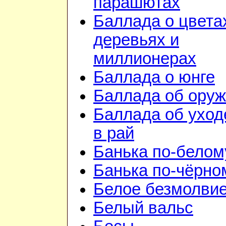
парашютах
Баллада о цвета
деревьях и
миллионерах
Баллада о юнге
Баллада об ору
Баллада об уход
в рай
Банька по-белом
Банька по-чёрно
Белое безмолви
Белый вальс