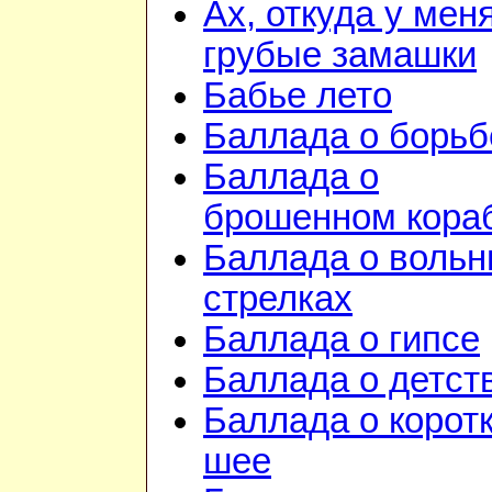
Ах, откуда у мен
грубые замашки
Бабье лето
Баллада о борьб
Баллада о
брошенном кора
Баллада о воль
стрелках
Баллада о гипсе
Баллада о детст
Баллада о корот
шее