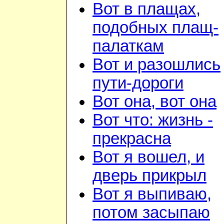
Вот в плащах,
подобных плащ-
палаткам
Вот и разошлись
пути-дороги
Вот она, вот она
Вот что: жизнь -
прекрасна
Вот я вошел, и
дверь прикрыл
Вот я выпиваю,
потом засыпаю