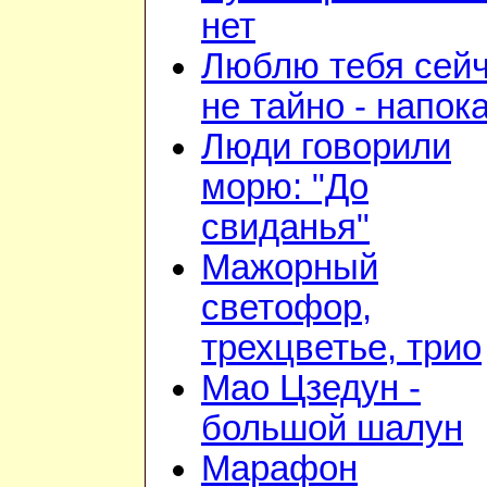
нет
Люблю тебя сейч
не тайно - напок
Люди говорили
морю: "До
свиданья"
Мажорный
светофор,
трехцветье, трио
Мао Цзедун -
большой шалун
Марафон