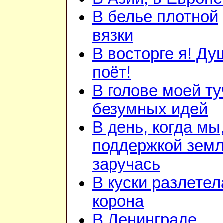
В белье плотной
вязки
В восторге я! Ду
поёт!
В голове моей ту
безумных идей
В день, когда мы
поддержкой зем
заручась
В куски разлетел
корона
В Ленинграде