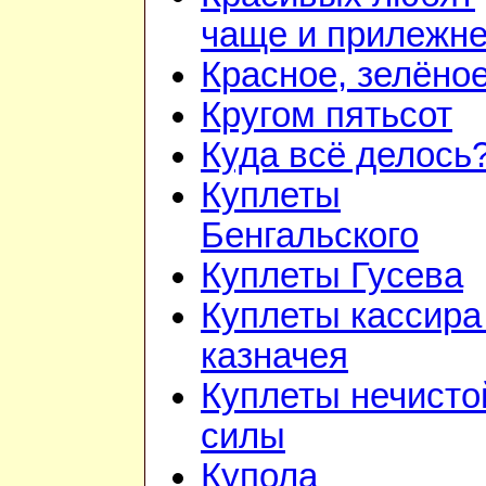
чаще и прилежн
Красное, зелёно
Кругом пятьсот
Куда всё делось
Куплеты
Бенгальского
Куплеты Гусева
Куплеты кассира
казначея
Куплеты нечисто
силы
Купола