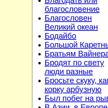
Благодать или
благословение
Благословен
Великий океан
Бодайбо
Большой Каретн
Братьям Вайнер
Бродят по свету
люди разные
Бросьте скуку, ка
корку арбузную
Был побег на ры
В Азии, в Европе