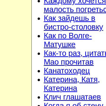
Каждому хочется
малость погреть
Как зайдешь в
бистро-столовку
Как по Волге-
Матушке
Как-то раз, цита
Мао прочитав
Канатоходец
Катерина, Катя,
Катерина
Клич глашатаев
Когда я об стену