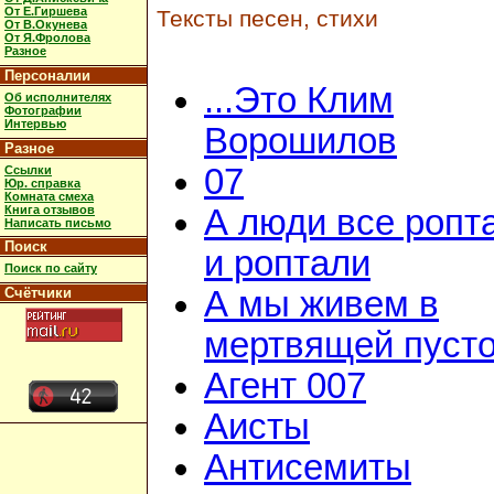
От Е.Гиршева
Тексты песен, стихи
От В.Окунева
От Я.Фролова
Разное
Персоналии
...Это Клим
Об исполнителях
Фотографии
Интервью
Ворошилов
Разное
07
Ссылки
Юр. справка
Комната смеха
Книга отзывов
А люди все ропт
Написать письмо
Поиск
и роптали
Поиск по сайту
Счётчики
А мы живем в
мертвящей пусто
Агент 007
Аисты
Антисемиты