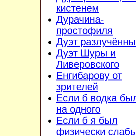
кистенем
Дурачина-
простофиля
Дуэт разлучённы
Дуэт Шуры и
Ливеровского
Енгибарову от
зрителей
Если б водка бы
на одного
Если б я был
физически слаб