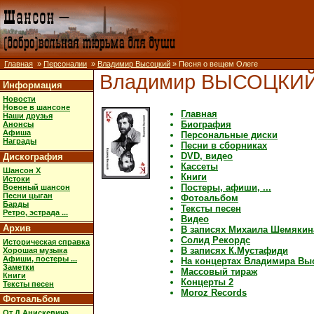
Главная
»
Персоналии
»
Владимир Высоцкий
» Песня о вещем Олеге
Владимир ВЫСОЦКИ
Информация
Новости
Новое в шансоне
Главная
Наши друзья
Биография
Анонсы
Афиша
Персональные диски
Награды
Песни в сборниках
DVD, видео
Дискография
Кассеты
Шансон X
Книги
Истоки
Постеры, афиши, ...
Военный шансон
Песни цыган
Фотоальбом
Барды
Тексты песен
Ретро, эстрада ...
Видео
Архив
В записях Михаила Шемякин
Солид Рекордс
Историческая справка
В записях К.Мустафиди
Хорошая музыка
Афиши, постеры ...
На концертах Владимира Вы
Заметки
Массовый тираж
Книги
Концерты 2
Тексты песен
Moroz Records
Фотоальбом
От Д.Анискевича