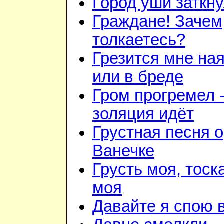
Город уши заткн
Граждане! Зачем
толкаетесь?
Грезится мне на
или в бреде
Гром прогремел 
золяция идёт
Грустная песня о
Ванечке
Грусть моя, тоск
моя
Давайте я спою 