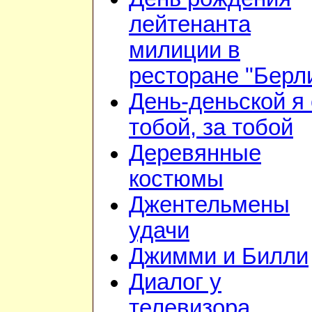
лейтенанта
милиции в
ресторане "Берл
День-деньской я 
тобой, за тобой
Деревянные
костюмы
Джентельмены
удачи
Джимми и Билли
Диалог у
телевизора