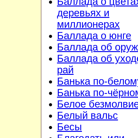
Баллада о цвета
деревьях и
миллионерах
Баллада о юнге
Баллада об ору
Баллада об уход
рай
Банька по-белом
Банька по-чёрно
Белое безмолви
Белый вальс
Бесы