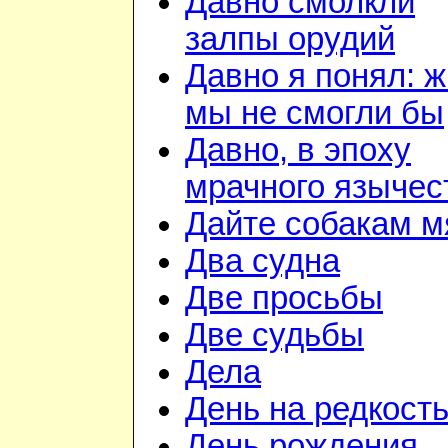
Давно смолкли
залпы орудий
Давно я понял: ж
мы не смогли бы
Давно, в эпоху
мрачного язычес
Дайте собакам м
Два судна
Две просьбы
Две судьбы
Дела
День на редкост
День рождения