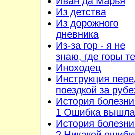
Иван да Марья
Из детства
Из дорожного
дневника
Из-за гор - я не
знаю, где горы т
Иноходец
Инструкция пере
поездкой за руб
История болезни 
1 Ошибка вышла
История болезни 
2 Никакой ошибк