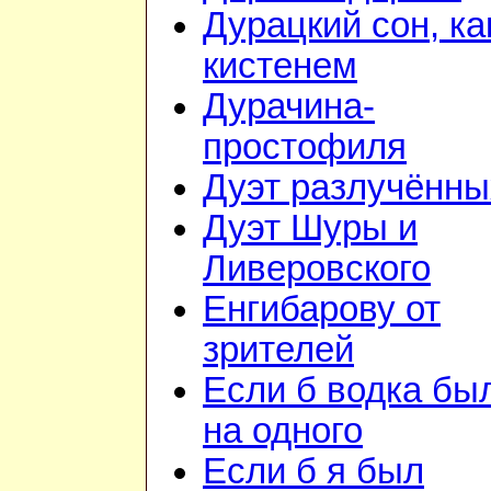
Дурацкий сон, ка
кистенем
Дурачина-
простофиля
Дуэт разлучённы
Дуэт Шуры и
Ливеровского
Енгибарову от
зрителей
Если б водка бы
на одного
Если б я был