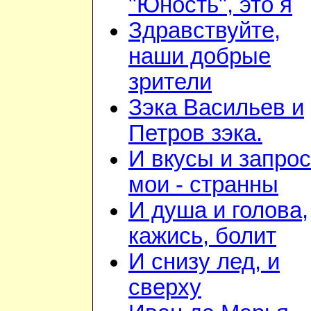
"Юность", это я
Здравствуйте,
наши добрые
зрители
Зэка Васильев и
Петров зэка.
И вкусы и запро
мои - странны
И душа и голова,
кажись, болит
И снизу лед, и
сверху