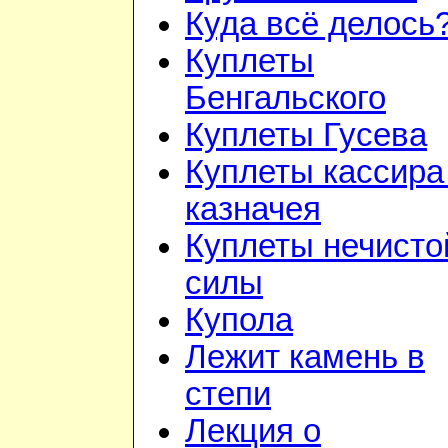
Куда всё делось
Куплеты
Бенгальского
Куплеты Гусева
Куплеты кассира
казначея
Куплеты нечисто
силы
Купола
Лежит камень в
степи
Лекция о