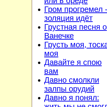
или в бреде
Гром прогремел 
золяция идёт
Грустная песня о
Ванечке
Грусть моя, тоск
моя
Давайте я спою
вам
Давно смолкли
залпы орудий
Давно я понял:
жить мы не смог