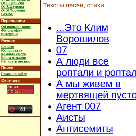
От Е.Гиршева
Тексты песен, стихи
От В.Окунева
От Я.Фролова
Разное
Персоналии
...Это Клим
Об исполнителях
Фотографии
Интервью
Ворошилов
Разное
07
Ссылки
Юр. справка
Комната смеха
Книга отзывов
А люди все
Написать письмо
Поиск
роптали и ропта
Поиск по сайту
Счётчики
А мы живем в
мертвящей пусто
Агент 007
Аисты
Антисемиты