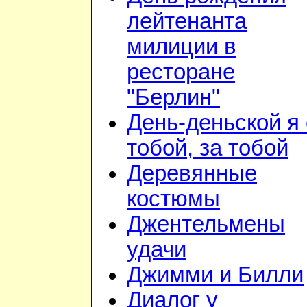
лейтенанта
милиции в
ресторане
"Берлин"
День-деньской я 
тобой, за тобой
Деревянные
костюмы
Джентельмены
удачи
Джимми и Билли
Диалог у