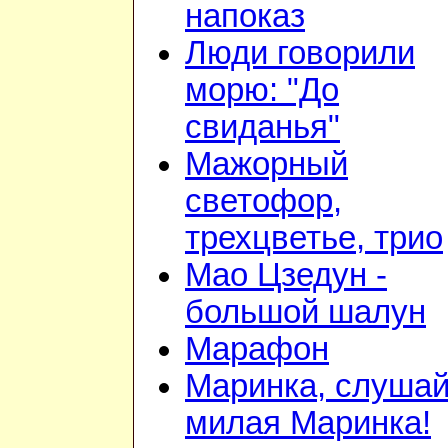
напоказ
Люди говорили
морю: "До
свиданья"
Мажорный
светофор,
трехцветье, трио
Мао Цзедун -
большой шалун
Марафон
Маринка, слушай
милая Маринка!