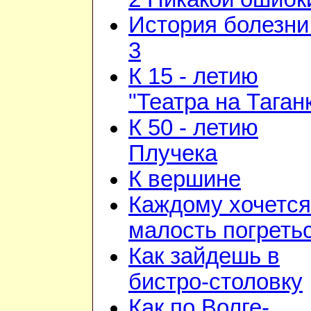
История болезни 
3
К 15 - летию
"Театра на Таган
К 50 - летию
Плучека
К вершине
Каждому хочется
малость погреть
Как зайдешь в
бистро-столовку
Как по Волге-