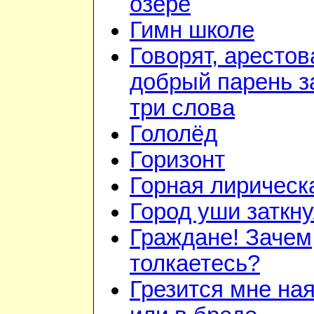
озере
Гимн школе
Говорят, арестов
добрый парень з
три слова
Гололёд
Горизонт
Горная лирическ
Город уши заткн
Граждане! Зачем
толкаетесь?
Грезится мне на