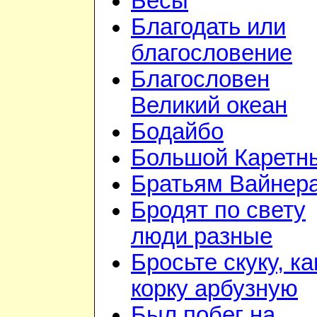
Бесы
Благодать или
благословение
Благословен
Великий океан
Бодайбо
Большой Каретн
Братьям Вайнер
Бродят по свету
люди разные
Бросьте скуку, ка
корку арбузную
Был побег на