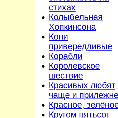
стихах
Колыбельная
Хопкинсона
Кони
привередливые
Корабли
Королевское
шествие
Красивых любят
чаще и прилежн
Красное, зелёно
Кругом пятьсот