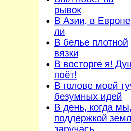
рывок
В Азии, в Европе
ли
В белье плотной
вязки
В восторге я! Ду
поёт!
В голове моей ту
безумных идей
В день, когда мы
поддержкой зем
заручась