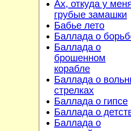
Ах, откуда у мен
грубые замашки
Бабье лето
Баллада о борьб
Баллада о
брошенном
корабле
Баллада о воль
стрелках
Баллада о гипсе
Баллада о детст
Баллада о