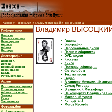
Главная
»
Персоналии
»
Владимир Высоцкий
» Песня Снежина
Владимир ВЫСОЦКИ
Информация
Новости
Новое в шансоне
Главная
Наши друзья
Биография
Анонсы
Афиша
Персональные диски
Награды
Песни в сборниках
DVD, видео
Дискография
Кассеты
Шансон X
Книги
Истоки
Постеры, афиши, ...
Военный шансон
Песни цыган
Фотоальбом
Барды
Тексты песен
Ретро, эстрада ...
Видео
Архив
В записях Михаила Шемякин
Солид Рекордс
Историческая справка
В записях К.Мустафиди
Хорошая музыка
Афиши, постеры ...
На концертах Владимира Вы
Заметки
Массовый тираж
Книги
Концерты 2
Тексты песен
Moroz Records
Фотоальбом
От Д.Анискевича