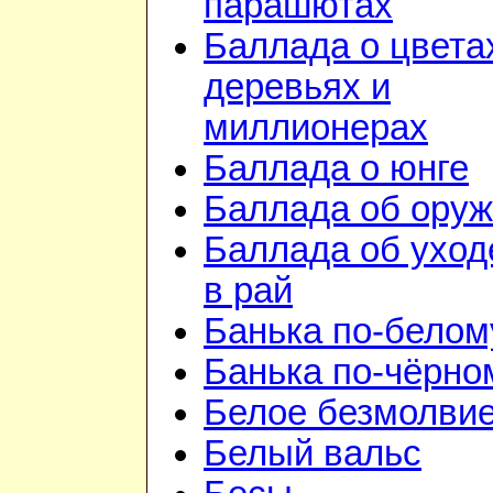
парашютах
Баллада о цвета
деревьях и
миллионерах
Баллада о юнге
Баллада об ору
Баллада об уход
в рай
Банька по-белом
Банька по-чёрно
Белое безмолви
Белый вальс