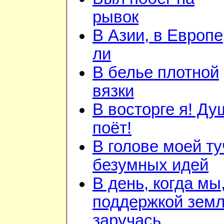
рывок
В Азии, в Европе
ли
В белье плотной
вязки
В восторге я! Ду
поёт!
В голове моей ту
безумных идей
В день, когда мы
поддержкой зем
заручась