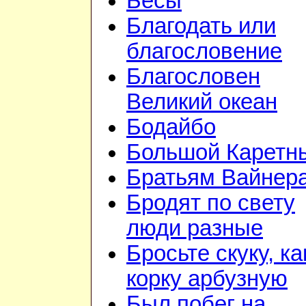
Бесы
Благодать или
благословение
Благословен
Великий океан
Бодайбо
Большой Каретн
Братьям Вайнер
Бродят по свету
люди разные
Бросьте скуку, ка
корку арбузную
Был побег на