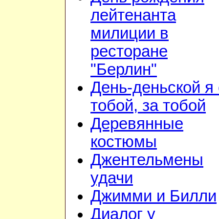
лейтенанта
милиции в
ресторане
"Берлин"
День-деньской я 
тобой, за тобой
Деревянные
костюмы
Джентельмены
удачи
Джимми и Билли
Диалог у