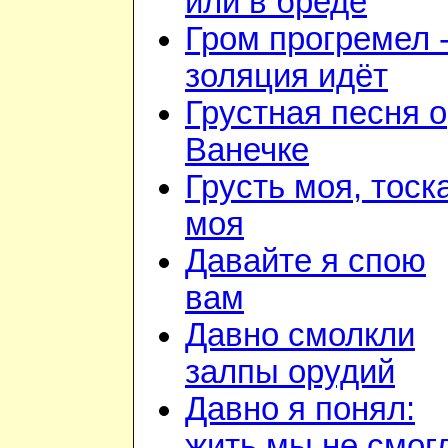
или в бреде
Гром прогремел 
золяция идёт
Грустная песня о
Ванечке
Грусть моя, тоск
моя
Давайте я спою
вам
Давно смолкли
залпы орудий
Давно я понял:
жить мы не смог