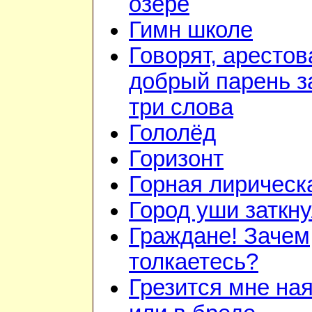
озере
Гимн школе
Говорят, арестов
добрый парень з
три слова
Гололёд
Горизонт
Горная лирическ
Город уши заткн
Граждане! Зачем
толкаетесь?
Грезится мне на