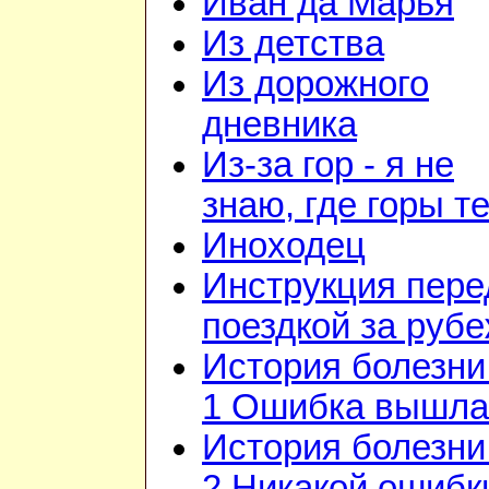
Иван да Марья
Из детства
Из дорожного
дневника
Из-за гор - я не
знаю, где горы т
Иноходец
Инструкция пере
поездкой за руб
История болезни 
1 Ошибка вышла
История болезни 
2 Никакой ошибк