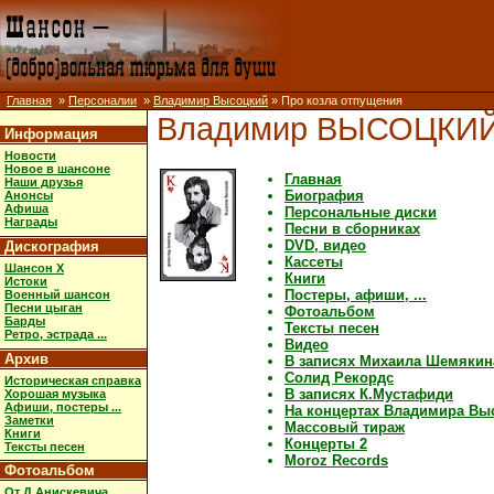
Главная
»
Персоналии
»
Владимир Высоцкий
» Про козла отпущения
Владимир ВЫСОЦКИ
Информация
Новости
Новое в шансоне
Главная
Наши друзья
Биография
Анонсы
Афиша
Персональные диски
Награды
Песни в сборниках
DVD, видео
Дискография
Кассеты
Шансон X
Книги
Истоки
Постеры, афиши, ...
Военный шансон
Песни цыган
Фотоальбом
Барды
Тексты песен
Ретро, эстрада ...
Видео
Архив
В записях Михаила Шемякин
Солид Рекордс
Историческая справка
В записях К.Мустафиди
Хорошая музыка
Афиши, постеры ...
На концертах Владимира Вы
Заметки
Массовый тираж
Книги
Концерты 2
Тексты песен
Moroz Records
Фотоальбом
От Д.Анискевича