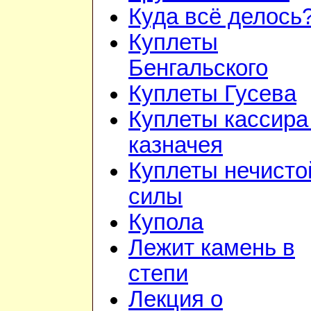
Куда всё делось
Куплеты
Бенгальского
Куплеты Гусева
Куплеты кассира
казначея
Куплеты нечисто
силы
Купола
Лежит камень в
степи
Лекция о