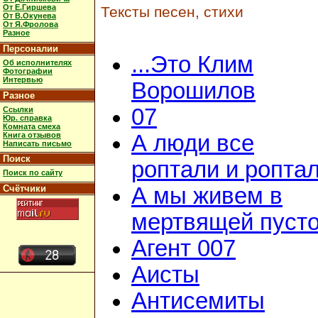
От Е.Гиршева
Тексты песен, стихи
От В.Окунева
От Я.Фролова
Разное
Персоналии
...Это Клим
Об исполнителях
Фотографии
Интервью
Ворошилов
Разное
07
Ссылки
Юр. справка
Комната смеха
Книга отзывов
А люди все
Написать письмо
Поиск
роптали и ропта
Поиск по сайту
Счётчики
А мы живем в
мертвящей пусто
Агент 007
Аисты
Антисемиты