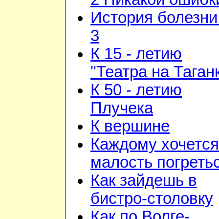
История болезни 
3
К 15 - летию
"Театра на Таган
К 50 - летию
Плучека
К вершине
Каждому хочется
малость погреть
Как зайдешь в
бистро-столовку
Как по Волге-