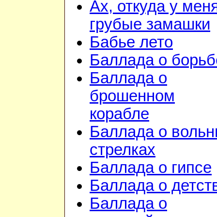
Ах, откуда у мен
грубые замашки
Бабье лето
Баллада о борьб
Баллада о
брошенном
корабле
Баллада о воль
стрелках
Баллада о гипсе
Баллада о детст
Баллада о