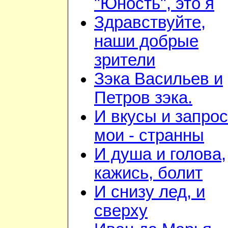
"Юность", это я
Здравствуйте,
наши добрые
зрители
Зэка Васильев и
Петров зэка.
И вкусы и запро
мои - странны
И душа и голова,
кажись, болит
И снизу лед, и
сверху