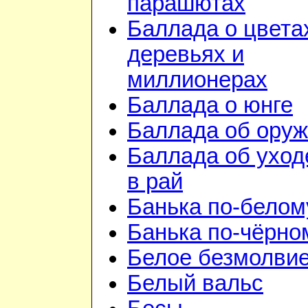
парашютах
Баллада о цвета
деревьях и
миллионерах
Баллада о юнге
Баллада об ору
Баллада об уход
в рай
Банька по-белом
Банька по-чёрно
Белое безмолви
Белый вальс