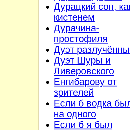
Дурацкий сон, ка
кистенем
Дурачина-
простофиля
Дуэт разлучённы
Дуэт Шуры и
Ливеровского
Енгибарову от
зрителей
Если б водка бы
на одного
Если б я был