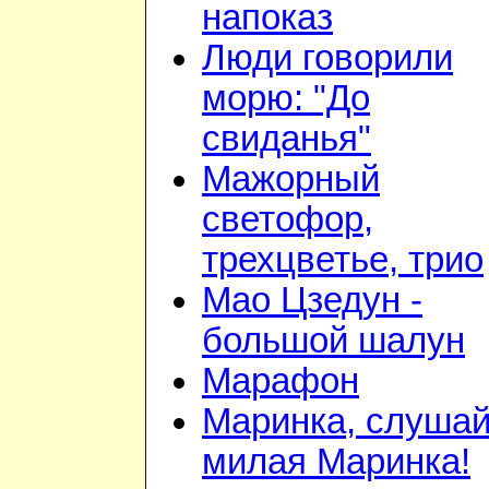
напоказ
Люди говорили
морю: "До
свиданья"
Мажорный
светофор,
трехцветье, трио
Мао Цзедун -
большой шалун
Марафон
Маринка, слушай
милая Маринка!