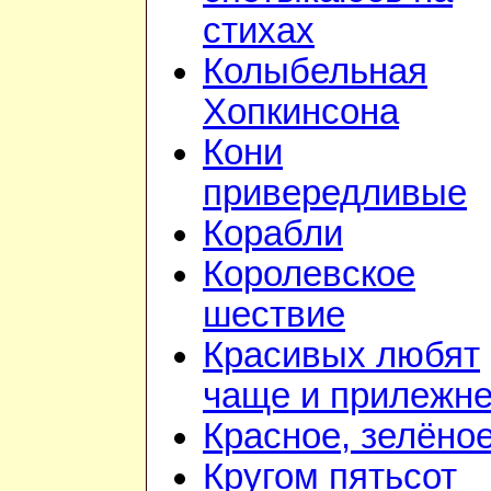
стихах
Колыбельная
Хопкинсона
Кони
привередливые
Корабли
Королевское
шествие
Красивых любят
чаще и прилежн
Красное, зелёно
Кругом пятьсот