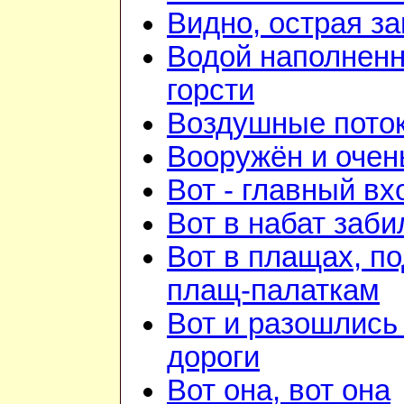
Видно, острая зан
Водой наполнен
горсти
Воздушные пото
Вооружён и очен
Вот - главный вх
Вот в набат заби
Вот в плащах, п
плащ-палаткам
Вот и разошлись 
дороги
Вот она, вот она