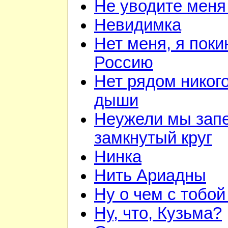
Не уводите меня
Невидимка
Нет меня, я поки
Россию
Нет рядом никого
дыши
Неужели мы зап
замкнутый круг
Нинка
Нить Ариадны
Ну о чем с тобой
Ну, что, Кузьма?