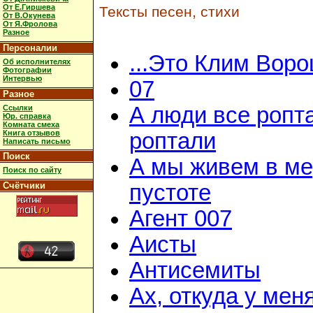
От Е.Гиршева
Тексты песен, стихи
От В.Окунева
От Я.Фролова
Разное
Персоналии
...Это Клим Вор
Об исполнителях
Фотографии
Интервью
07
Разное
А люди все ропт
Ссылки
Юр. справка
Комната смеха
Книга отзывов
роптали
Написать письмо
Поиск
А мы живем в м
Поиск по сайту
Счётчики
пустоте
Агент 007
Аисты
Антисемиты
Ах, откуда у мен