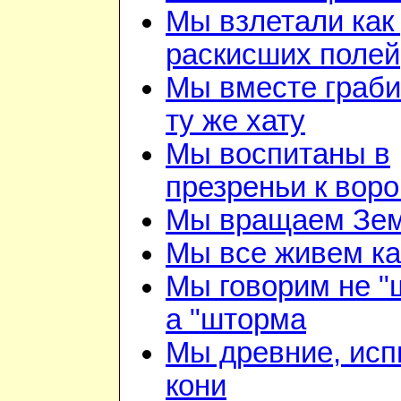
Мы взлетали как 
раскисших полей
Мы вместе граби
ту же хату
Мы воспитаны в
презреньи к воро
Мы вращаем Зе
Мы все живем ка
Мы говорим не "
а "шторма
Мы древние, ис
кони