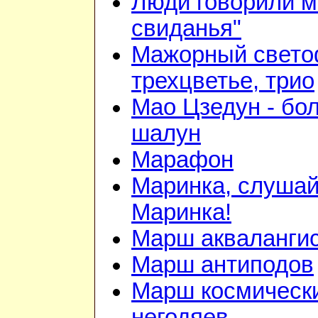
Люди говорили м
свиданья"
Мажорный свето
трехцветье, трио
Мао Цзедун - бо
шалун
Марафон
Маринка, слушай
Маринка!
Марш акваланги
Марш антиподов
Марш космическ
негодяев