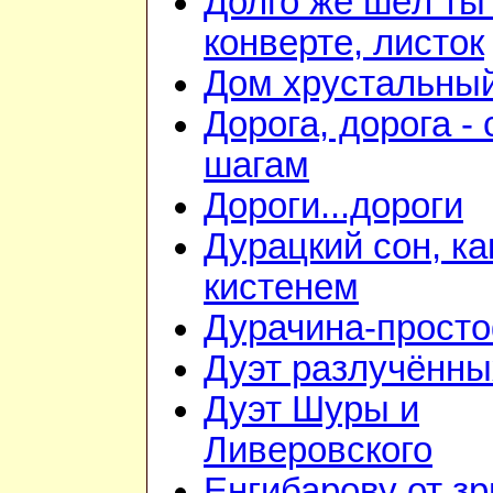
Долго же шёл ты
конверте, листок
Дом хрустальны
Дорога, дорога - 
шагам
Дороги...дороги
Дурацкий сон, ка
кистенем
Дурачина-прост
Дуэт разлучённы
Дуэт Шуры и
Ливеровского
Енгибарову от з