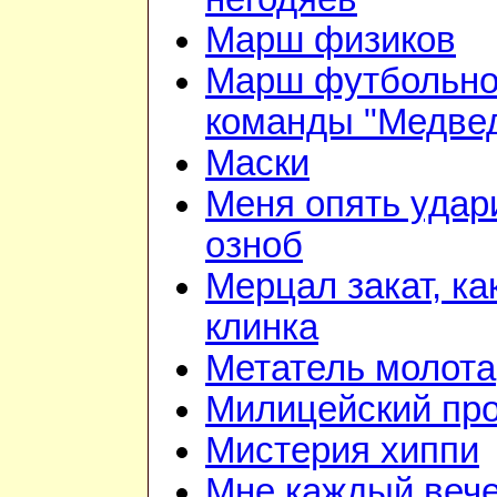
Марш физиков
Марш футбольн
команды "Медве
Маски
Меня опять удар
озноб
Мерцал закат, ка
клинка
Метатель молота
Милицейский про
Мистерия хиппи
Мне каждый веч