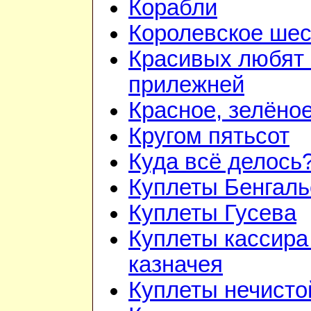
Корабли
Королевское шес
Красивых любят
прилежней
Красное, зелёно
Кругом пятьсот
Куда всё делось
Куплеты Бенгаль
Куплеты Гусева
Куплеты кассира
казначея
Куплеты нечисто