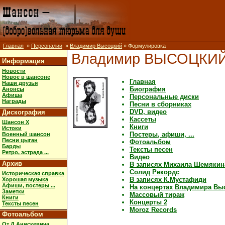
Главная
»
Персоналии
»
Владимир Высоцкий
» Формулировка
Владимир ВЫСОЦКИ
Информация
Новости
Новое в шансоне
Главная
Наши друзья
Биография
Анонсы
Афиша
Персональные диски
Награды
Песни в сборниках
DVD, видео
Дискография
Кассеты
Шансон X
Книги
Истоки
Постеры, афиши, ...
Военный шансон
Песни цыган
Фотоальбом
Барды
Тексты песен
Ретро, эстрада ...
Видео
Архив
В записях Михаила Шемякин
Солид Рекордс
Историческая справка
В записях К.Мустафиди
Хорошая музыка
Афиши, постеры ...
На концертах Владимира Вы
Заметки
Массовый тираж
Книги
Концерты 2
Тексты песен
Moroz Records
Фотоальбом
От Д.Анискевича