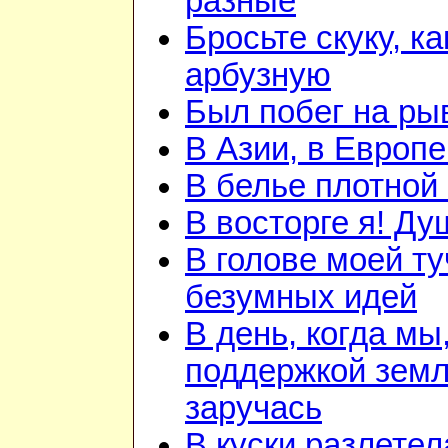
разные
Бросьте скуку, ка
арбузную
Был побег на ры
В Азии, в Европе
В белье плотной 
В восторге я! Ду
В голове моей ту
безумных идей
В день, когда мы
поддержкой зем
заручась
В куски разлетел