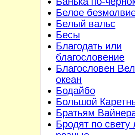
Банька по-чёрно
Белое безмолви
Белый вальс
Бесы
Благодать или
благословение
Благословен Вел
океан
Бодайбо
Большой Каретн
Братьям Вайнер
Бродят по свету