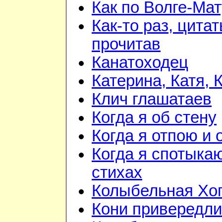
Как по Волге-Ма
Как-то раз, цита
прочитав
Канатоходец
Катерина, Катя, 
Клич глашатаев
Когда я об стену
Когда я отпою и
Когда я спотыка
стихах
Колыбельная Хо
Кони привередл