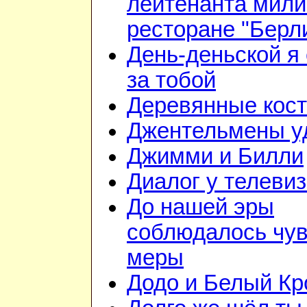
лейтенанта мили
ресторане "Берл
День-деньской я 
за тобой
Деревянные кос
Джентельмены у
Джимми и Билли
Диалог у телеви
До нашей эры
соблюдалось чув
меры
Додо и Белый Кр