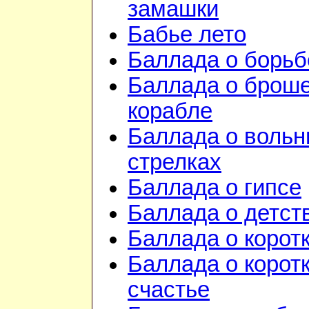
замашки
Бабье лето
Баллада о борьб
Баллада о брош
корабле
Баллада о воль
стрелках
Баллада о гипсе
Баллада о детст
Баллада о корот
Баллада о корот
счастье