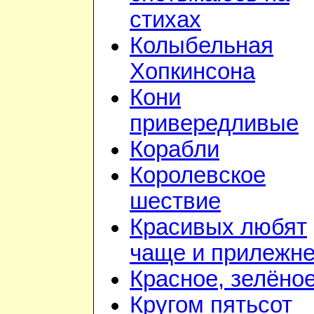
стихах
Колыбельная
Хопкинсона
Кони
привередливые
Корабли
Королевское
шествие
Красивых любят
чаще и прилежн
Красное, зелёно
Кругом пятьсот