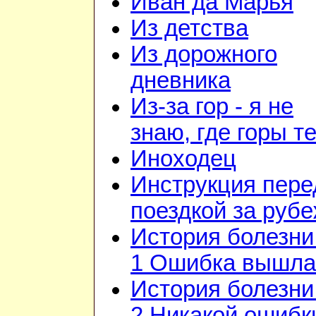
Иван да Марья
Из детства
Из дорожного
дневника
Из-за гор - я не
знаю, где горы т
Иноходец
Инструкция пере
поездкой за руб
История болезни 
1 Ошибка вышла
История болезни 
2 Никакой ошибк