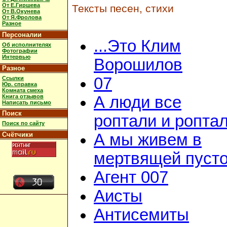
От Е.Гиршева
Тексты песен, стихи
От В.Окунева
От Я.Фролова
Разное
Персоналии
...Это Клим
Об исполнителях
Фотографии
Интервью
Ворошилов
Разное
07
Ссылки
Юр. справка
Комната смеха
Книга отзывов
А люди все
Написать письмо
Поиск
роптали и ропта
Поиск по сайту
Счётчики
А мы живем в
мертвящей пусто
Агент 007
Аисты
Антисемиты