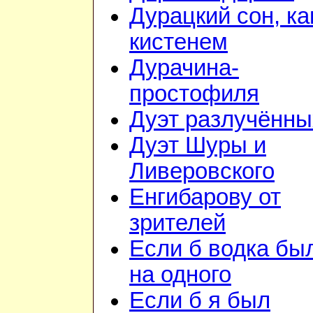
Дурацкий сон, ка
кистенем
Дурачина-
простофиля
Дуэт разлучённы
Дуэт Шуры и
Ливеровского
Енгибарову от
зрителей
Если б водка бы
на одного
Если б я был