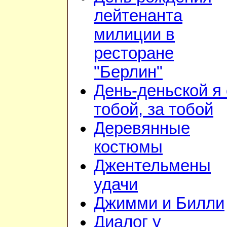
лейтенанта
милиции в
ресторане
"Берлин"
День-деньской я 
тобой, за тобой
Деревянные
костюмы
Джентельмены
удачи
Джимми и Билли
Диалог у