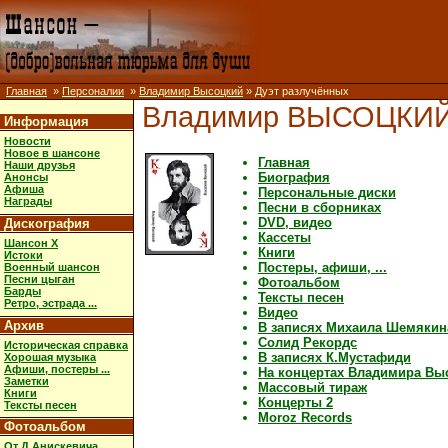
Главная
»
Персоналии
»
Владимир Высоцкий
» Дуэт разлучённых
Владимир ВЫСОЦКИ
Информация
Новости
Новое в шансоне
Главная
Наши друзья
Биография
Анонсы
Афиша
Персональные диски
Награды
Песни в сборниках
DVD, видео
Дискография
Кассеты
Шансон X
Книги
Истоки
Постеры, афиши, ...
Военный шансон
Песни цыган
Фотоальбом
Барды
Тексты песен
Ретро, эстрада ...
Видео
Архив
В записях Михаила Шемякин
Солид Рекордс
Историческая справка
В записях К.Мустафиди
Хорошая музыка
Афиши, постеры ...
На концертах Владимира Вы
Заметки
Массовый тираж
Книги
Концерты 2
Тексты песен
Moroz Records
Фотоальбом
От Д.Анискевича