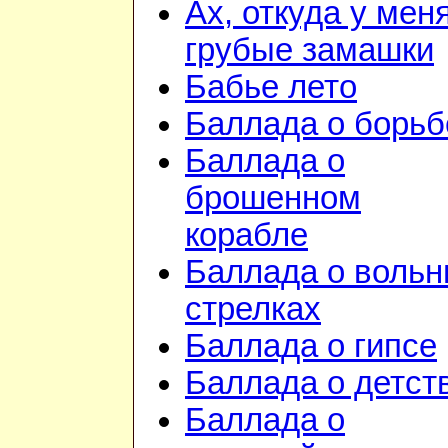
Ах, откуда у мен
грубые замашки
Бабье лето
Баллада о борьб
Баллада о
брошенном
корабле
Баллада о воль
стрелках
Баллада о гипсе
Баллада о детст
Баллада о