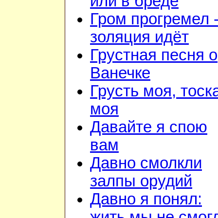
или в бреде
Гром прогремел 
золяция идёт
Грустная песня о
Ванечке
Грусть моя, тоск
моя
Давайте я спою
вам
Давно смолкли
залпы орудий
Давно я понял:
жить мы не смог