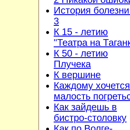
История болезни 
3
К 15 - летию
"Театра на Таган
К 50 - летию
Плучека
К вершине
Каждому хочется
малость погреть
Как зайдешь в
бистро-столовку
Как по Волге-