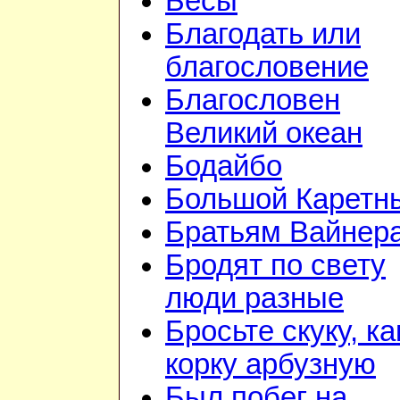
Бесы
Благодать или
благословение
Благословен
Великий океан
Бодайбо
Большой Каретн
Братьям Вайнер
Бродят по свету
люди разные
Бросьте скуку, ка
корку арбузную
Был побег на