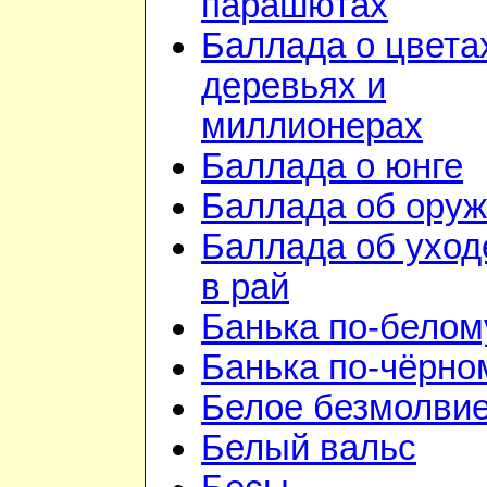
парашютах
Баллада о цвета
деревьях и
миллионерах
Баллада о юнге
Баллада об ору
Баллада об уход
в рай
Банька по-белом
Банька по-чёрно
Белое безмолви
Белый вальс