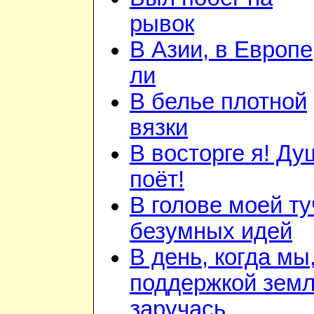
рывок
В Азии, в Европе
ли
В белье плотной
вязки
В восторге я! Ду
поёт!
В голове моей ту
безумных идей
В день, когда мы
поддержкой зем
заручась