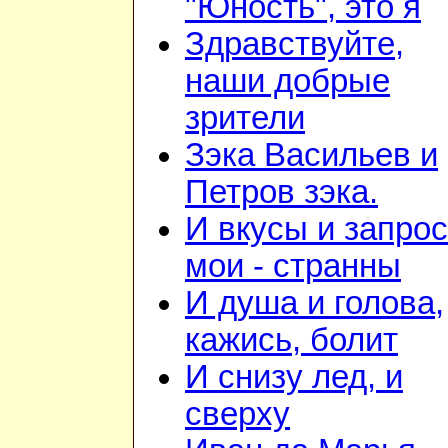
"Юность", это я
Здравствуйте,
наши добрые
зрители
Зэка Васильев и
Петров зэка.
И вкусы и запро
мои - странны
И душа и голова,
кажись, болит
И снизу лед, и
сверху