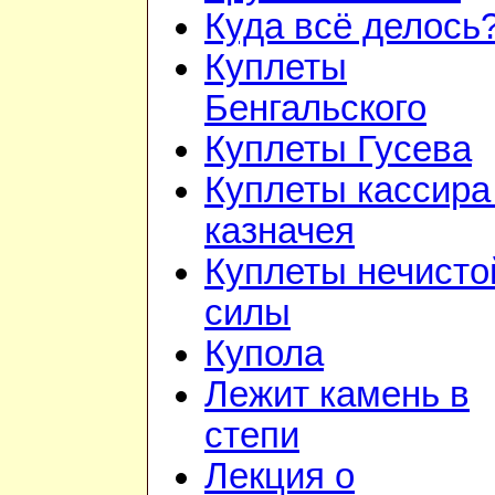
Куда всё делось
Куплеты
Бенгальского
Куплеты Гусева
Куплеты кассира
казначея
Куплеты нечисто
силы
Купола
Лежит камень в
степи
Лекция о