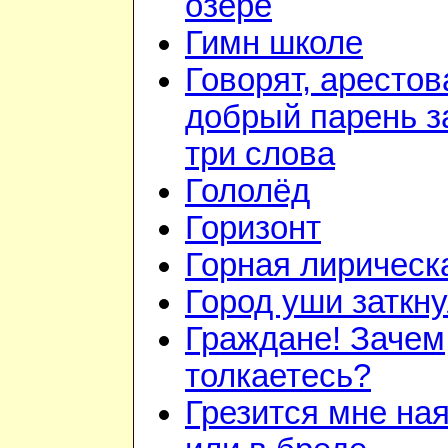
озере
Гимн школе
Говорят, арестов
добрый парень з
три слова
Гололёд
Горизонт
Горная лирическ
Город уши заткн
Граждане! Зачем
толкаетесь?
Грезится мне на