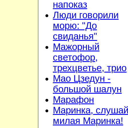
напоказ
Люди говорили
морю: "До
свиданья"
Мажорный
светофор,
трехцветье, трио
Мао Цзедун -
большой шалун
Марафон
Маринка, слушай
милая Маринка!