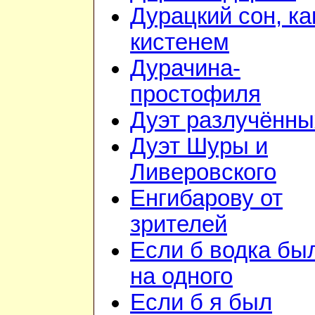
Дурацкий сон, ка
кистенем
Дурачина-
простофиля
Дуэт разлучённы
Дуэт Шуры и
Ливеровского
Енгибарову от
зрителей
Если б водка бы
на одного
Если б я был