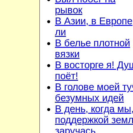
рывок
В Азии, в Европе
ли
В белье плотной
вязки
В восторге я! Ду
поёт!
В голове моей ту
безумных идей
В день, когда мы
поддержкой зем
заручась