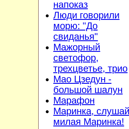
напоказ
Люди говорили
морю: "До
свиданья"
Мажорный
светофор,
трехцветье, трио
Мао Цзедун -
большой шалун
Марафон
Маринка, слушай
милая Маринка!