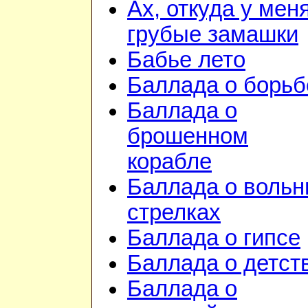
Ах, откуда у мен
грубые замашки
Бабье лето
Баллада о борьб
Баллада о
брошенном
корабле
Баллада о воль
стрелках
Баллада о гипсе
Баллада о детст
Баллада о