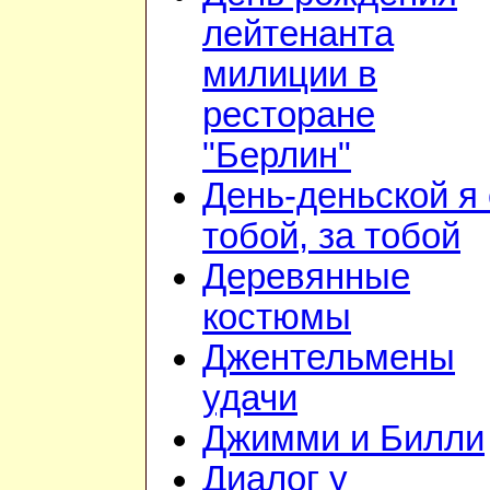
лейтенанта
милиции в
ресторане
"Берлин"
День-деньской я 
тобой, за тобой
Деревянные
костюмы
Джентельмены
удачи
Джимми и Билли
Диалог у