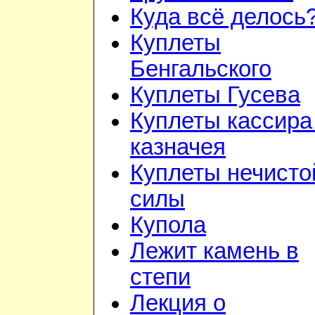
Куда всё делось
Куплеты
Бенгальского
Куплеты Гусева
Куплеты кассира
казначея
Куплеты нечисто
силы
Купола
Лежит камень в
степи
Лекция о