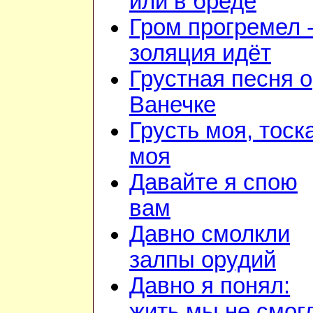
или в бреде
Гром прогремел 
золяция идёт
Грустная песня о
Ванечке
Грусть моя, тоск
моя
Давайте я спою
вам
Давно смолкли
залпы орудий
Давно я понял:
жить мы не смог