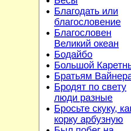
Бесы
Благодать или
благословение
Благословен
Великий океан
Бодайбо
Большой Каретн
Братьям Вайнер
Бродят по свету
люди разные
Бросьте скуку, ка
корку арбузную
Был побег на