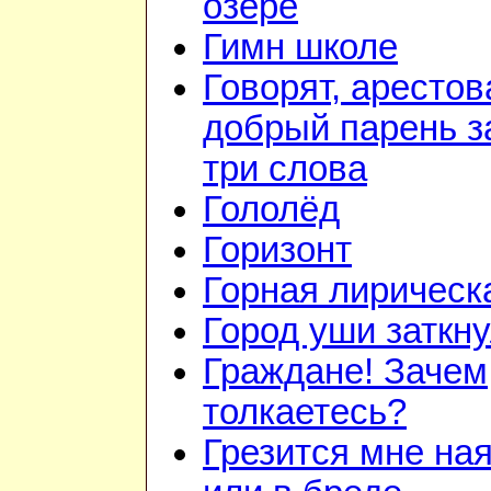
озере
Гимн школе
Говорят, арестов
добрый парень з
три слова
Гололёд
Горизонт
Горная лирическ
Город уши заткн
Граждане! Зачем
толкаетесь?
Грезится мне на