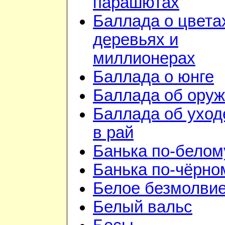
парашютах
Баллада о цвета
деревьях и
миллионерах
Баллада о юнге
Баллада об ору
Баллада об уход
в рай
Банька по-белом
Банька по-чёрно
Белое безмолви
Белый вальс