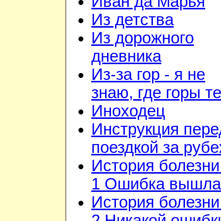
Иван да Марья
Из детства
Из дорожного
дневника
Из-за гор - я не
знаю, где горы т
Иноходец
Инструкция пере
поездкой за руб
История болезни 
1 Ошибка вышла
История болезни 
2 Никакой ошибк