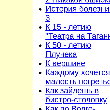
История болезни 
3
К 15 - летию
"Театра на Таган
К 50 - летию
Плучека
К вершине
Каждому хочется
малость погреть
Как зайдешь в
бистро-столовку
Как по Волге-