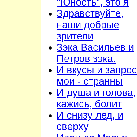
"Юность", это я
Здравствуйте,
наши добрые
зрители
Зэка Васильев и
Петров зэка.
И вкусы и запро
мои - странны
И душа и голова,
кажись, болит
И снизу лед, и
сверху