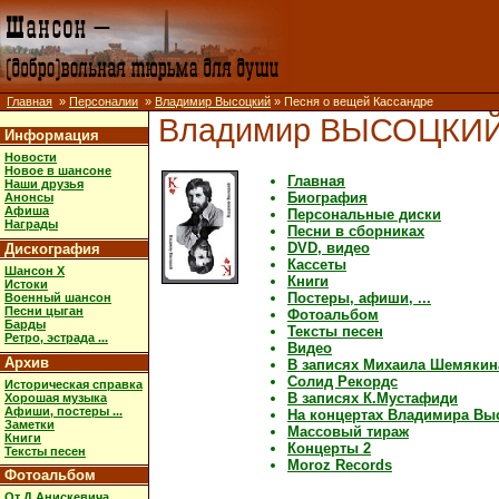
Главная
»
Персоналии
»
Владимир Высоцкий
» Песня о вещей Кассандре
Владимир ВЫСОЦКИ
Информация
Новости
Новое в шансоне
Главная
Наши друзья
Биография
Анонсы
Афиша
Персональные диски
Награды
Песни в сборниках
DVD, видео
Дискография
Кассеты
Шансон X
Книги
Истоки
Постеры, афиши, ...
Военный шансон
Песни цыган
Фотоальбом
Барды
Тексты песен
Ретро, эстрада ...
Видео
Архив
В записях Михаила Шемякин
Солид Рекордс
Историческая справка
В записях К.Мустафиди
Хорошая музыка
Афиши, постеры ...
На концертах Владимира Вы
Заметки
Массовый тираж
Книги
Концерты 2
Тексты песен
Moroz Records
Фотоальбом
От Д.Анискевича