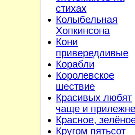
стихах
Колыбельная
Хопкинсона
Кони
привередливые
Корабли
Королевское
шествие
Красивых любят
чаще и прилежн
Красное, зелёно
Кругом пятьсот