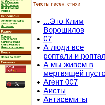
От Е.Гиршева
Тексты песен, стихи
От В.Окунева
От Я.Фролова
Разное
Персоналии
...Это Клим
Об исполнителях
Фотографии
Интервью
Ворошилов
Разное
07
Ссылки
Юр. справка
Комната смеха
Книга отзывов
А люди все
Написать письмо
Поиск
роптали и ропта
Поиск по сайту
Счётчики
А мы живем в
мертвящей пусто
Агент 007
Аисты
Антисемиты