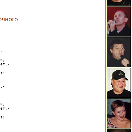
очного
. 

и, 

ет,- 

 

т! 

,- 



и, 

ет,- 

 

т! 


