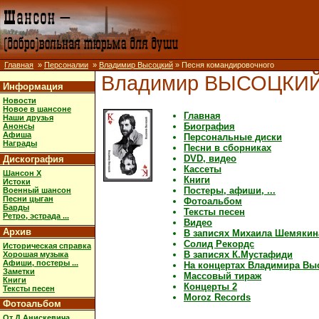
Главная
»
Персоналии
»
Владимир Высоцкий
» Песня командировочного
Владимир ВЫСОЦКИ
Информация
Новости
Новое в шансоне
Главная
Наши друзья
Биография
Анонсы
Афиша
Персональные диски
Награды
Песни в сборниках
DVD, видео
Дискография
Кассеты
Шансон X
Книги
Истоки
Постеры, афиши, ...
Военный шансон
Песни цыган
Фотоальбом
Барды
Тексты песен
Ретро, эстрада ...
Видео
Архив
В записях Михаила Шемякин
Солид Рекордс
Историческая справка
В записях К.Мустафиди
Хорошая музыка
Афиши, постеры ...
На концертах Владимира Вы
Заметки
Массовый тираж
Книги
Концерты 2
Тексты песен
Moroz Records
Фотоальбом
От Д.Анискевича