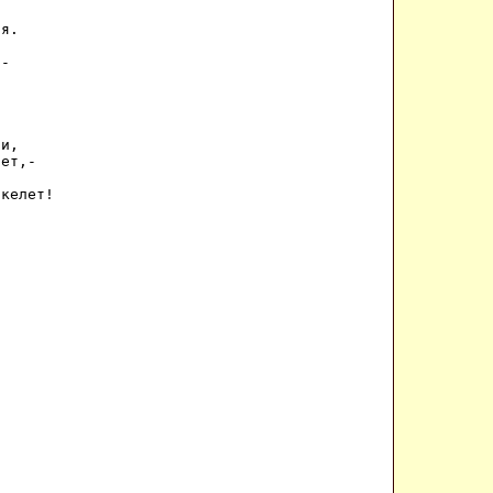
 

я. 

- 

 

и, 

ет,- 

 

скелет! 