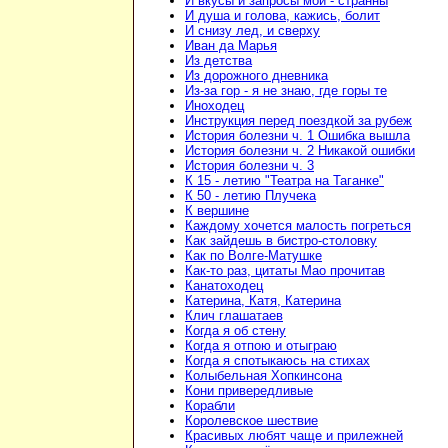
И вкусы и запросы мои - странны
И душа и голова, кажись, болит
И снизу лед, и сверху
Иван да Марья
Из детства
Из дорожного дневника
Из-за гор - я не знаю, где горы те
Иноходец
Инструкция перед поездкой за рубеж
История болезни ч. 1 Ошибка вышла
История болезни ч. 2 Никакой ошибки
История болезни ч. 3
К 15 - летию "Театра на Таганке"
К 50 - летию Плучека
К вершине
Каждому хочется малость погреться
Как зайдешь в бистро-столовку
Как по Волге-Матушке
Как-то раз, цитаты Мао прочитав
Канатоходец
Катерина, Катя, Катерина
Клич глашатаев
Когда я об стену
Когда я отпою и отыграю
Когда я спотыкаюсь на стихах
Колыбельная Хопкинсона
Кони привередливые
Корабли
Королевское шествие
Красивых любят чаще и прилежней