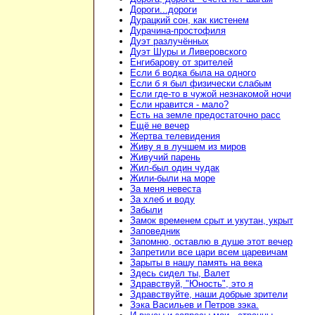
Дороги...дороги
Дурацкий сон, как кистенем
Дурачина-простофиля
Дуэт разлучённых
Дуэт Шуры и Ливеровского
Енгибарову от зрителей
Если б водка была на одного
Если б я был физически слабым
Если где-то в чужой незнакомой ночи
Если нравится - мало?
Есть на земле предостаточно расс
Ещё не вечер
Жертва телевидения
Живу я в лучшем из миров
Живучий парень
Жил-был один чудак
Жили-были на море
За меня невеста
За хлеб и воду
Забыли
Замок временем срыт и укутан, укрыт
Заповедник
Запомню, оставлю в душе этот вечер
Запретили все цари всем царевичам
Зарыты в нашу память на века
Здесь сидел ты, Валет
Здравствуй, "Юность", это я
Здравствуйте, наши добрые зрители
Зэка Васильев и Петров зэка.