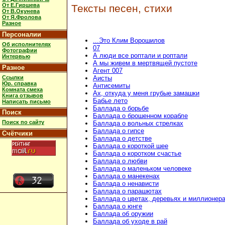
От Е.Гиршева
Тексты песен, стихи
От В.Окунева
От Я.Фролова
Разное
Персоналии
...Это Клим Ворошилов
Об исполнителях
07
Фотографии
А люди все роптали и роптали
Интервью
А мы живем в мертвящей пустоте
Разное
Агент 007
Ссылки
Аисты
Юр. справка
Антисемиты
Комната смеха
Ах, откуда у меня грубые замашки
Книга отзывов
Бабье лето
Написать письмо
Баллада о борьбе
Поиск
Баллада о брошенном корабле
Поиск по сайту
Баллада о вольных стрелках
Баллада о гипсе
Счётчики
Баллада о детстве
Баллада о короткой шее
Баллада о коротком счастье
Баллада о любви
Баллада о маленьком человеке
Баллада о манекенах
Баллада о ненависти
Баллада о парашютах
Баллада о цветах, деревьях и миллионер
Баллада о юнге
Баллада об оружии
Баллада об уходе в рай