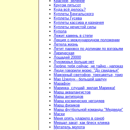
Красное, зелёное
Кругом пятьсот
Куда всё делось?
Куплеты Бенгальского
Куплеты Гусева
Куплеты кассира и казначея
Куплеты нечистой силы
Купола
Лежит камень в степи
Лекция о международном положении
Летела жизнь
Летит паровоз по долинам по взгорьям
Лирическая
Лошадей 20000
Лукоморья больше нет
Люблю тебя сейчас, не тайно - напоказ
Люди говорили морю: "До свиданья"
Мажорный светофор, трехцветье, трио
Мао Цзедун - большой шалун
Марафон
Маринка, слушай, милая Маринка!
Марш аквалангистов
Марш антиподов
Марш космических негодяев
Марш физиков
Марш футбольной команды "Медведи"
Маски
Меня опять ударило в озноб
Мерцал закат, как блеск клинка
Метатель молота