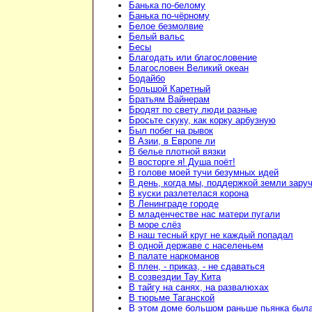
Банька по-белому
Банька по-чёрному
Белое безмолвие
Белый вальс
Бесы
Благодать или благословение
Благословен Великий океан
Бодайбо
Большой Каретный
Братьям Вайнерам
Бродят по свету люди разные
Бросьте скуку, как корку арбузную
Был побег на рывок
В Азии, в Европе ли
В белье плотной вязки
В восторге я! Душа поёт!
В голове моей тучи безумных идей
В день, когда мы, поддержкой земли зару
В куски разлетелася корона
В Ленинграде городе
В младенчестве нас матери пугали
В море слёз
В наш тесный круг не каждый попадал
В одной державе с населеньем
В палате наркоманов
В плен, - приказ, - не сдаваться
В созвездии Тау Кита
В тайгу на санях, на развалюхах
В тюрьме Таганской
В этом доме большом раньше пьянка был