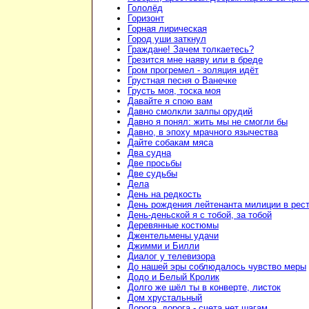
Гололёд
Горизонт
Горная лирическая
Город уши заткнул
Граждане! Зачем толкаетесь?
Грезится мне наяву или в бреде
Гром прогремел - золяция идёт
Грустная песня о Ванечке
Грусть моя, тоска моя
Давайте я спою вам
Давно смолкли залпы орудий
Давно я понял: жить мы не смогли бы
Давно, в эпоху мрачного язычества
Дайте собакам мяса
Два судна
Две просьбы
Две судьбы
Дела
День на редкость
День рождения лейтенанта милиции в рес
День-деньской я с тобой, за тобой
Деревянные костюмы
Джентельмены удачи
Джимми и Билли
Диалог у телевизора
До нашей эры соблюдалось чувство меры
Додо и Белый Кролик
Долго же шёл ты в конверте, листок
Дом хрустальный
Дорога, дорога - счета нет шагам