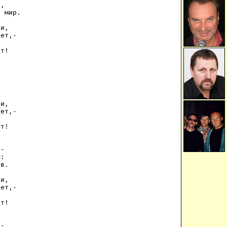
, 

 мир. 

и, 

ет,- 

 

т! 



и, 

ет,- 

 

т! 

- 

: 

в. 

и, 

ет,- 

 

т! 

- 
