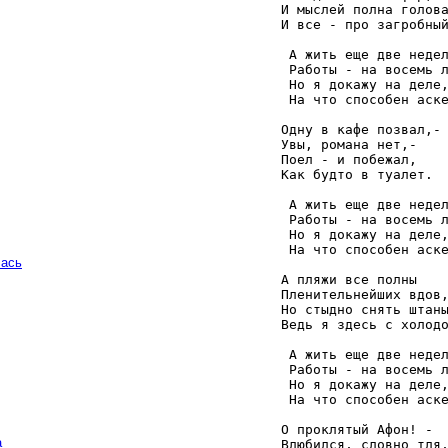
   И мыслей полна голова
   И все - про загробный
    А жить еще две недел
    Работы - на восемь л
    Но я докажу на деле,
    На что способен аске
   Одну в кафе позвал,- 
   Увы, романа нет,- 

   Поел - и побежал, 

   Как будто в туалет. 

    А жить еще две недел
    Работы - на восемь л
    Но я докажу на деле,
    На что способен аске
чась
   А пляжи все полны 

   Пленительнейших вдов,
   Но стыдно снять штаны
   Ведь я здесь с холодо
    А жить еще две недел
    Работы - на восемь л
    Но я докажу на деле,
    На что способен аске
   О проклятый Афон! - 

а
   Влюбился, словно тля,