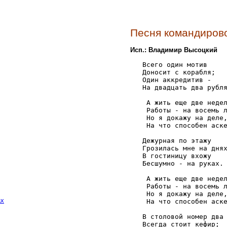
Песня командиров
Исп.: Владимир Высоцкий
   Всего один мотив 

   Доносит с корабля; 

   Один аккредитив - 

   На двадцать два рубля
    А жить еще две недел
    Работы - на восемь л
    Но я докажу на деле,
    На что способен аске
   Дежурная по этажу 

   Грозилась мне на днях
   В гостиницу вхожу 

   Бесшумно - на руках. 
    А жить еще две недел
    Работы - на восемь л
    Но я докажу на деле,
ах
    На что способен аске
   В столовой номер два 
   Всегда стоит кефир; 
