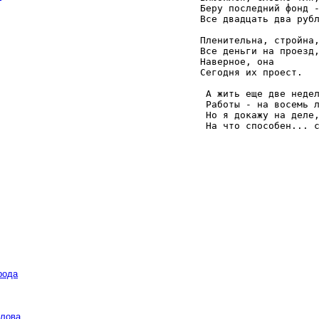
   Беру последний фонд -
   Все двадцать два рубл
   Пленительна, стройна,
   Все деньги на проезд,
   Наверное, она 

   Сегодня их проест. 

    А жить еще две недел
    Работы - на восемь л
    Но я докажу на деле,
    На что способен... 
рода
слова