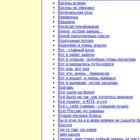
Вагоны всякие
Вагоны не обедают
Величальная отцу
Верёвочка
Вершина
Весёлая покойницкая
Видно, острая заноза...
Водой наполненные горсти
Воздушные потоки
Вооружён и очень опасен
Вот - главный вход
Вот в набат забили
Вот в плащах, подобных плащ-палаткам
Вот и разошлись пути-дороги
Вот она, вот она
Вот что: жизнь - прекрасна
Вот я вошел, и дверь прикрыл
Вот я выпиваю, потом засыпаю
Вратарь
Все ушли на фронт
Всё было не так, как хотелось вначале
Всё позади - и КПЗ, и суд
Всё с себя снимаю - слишком душно
Всю Россию до границы
Вторая песенка Алисы
Вы в огне да и в море вовеки не сыщете б
Высота
Где-то там, на озере
Гимн школе
Говорят, арестован добрый парень за три 