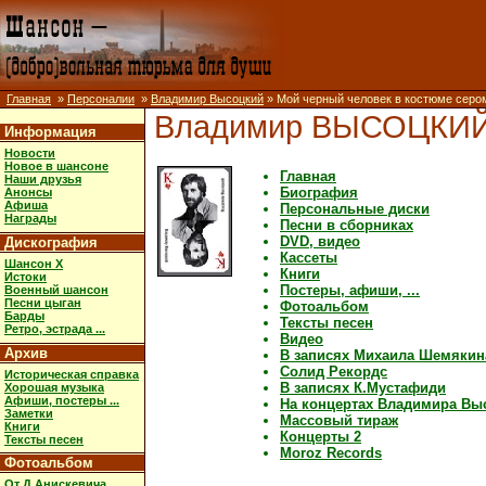
Главная
»
Персоналии
»
Владимир Высоцкий
» Мой черный человек в костюме серо
Владимир ВЫСОЦКИ
Информация
Новости
Новое в шансоне
Главная
Наши друзья
Биография
Анонсы
Афиша
Персональные диски
Награды
Песни в сборниках
DVD, видео
Дискография
Кассеты
Шансон X
Книги
Истоки
Постеры, афиши, ...
Военный шансон
Песни цыган
Фотоальбом
Барды
Тексты песен
Ретро, эстрада ...
Видео
Архив
В записях Михаила Шемякин
Солид Рекордс
Историческая справка
В записях К.Мустафиди
Хорошая музыка
Афиши, постеры ...
На концертах Владимира Вы
Заметки
Массовый тираж
Книги
Концерты 2
Тексты песен
Moroz Records
Фотоальбом
От Д.Анискевича