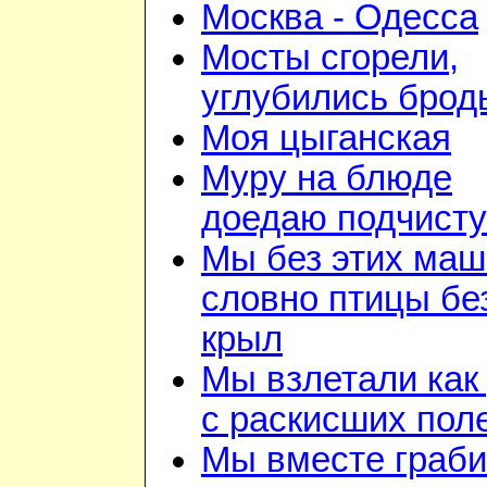
Москва - Одесса
Мосты сгорели,
углубились брод
Моя цыганская
Муру на блюде
доедаю подчист
Мы без этих маш
словно птицы бе
крыл
Мы взлетали как 
с раскисших пол
Мы вместе граб