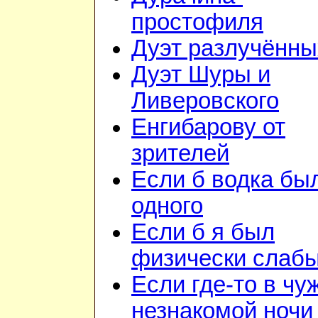
простофиля
Дуэт разлучённы
Дуэт Шуры и
Ливеровского
Енгибарову от
зрителей
Если б водка бы
одного
Если б я был
физически слаб
Если где-то в чу
незнакомой ночи