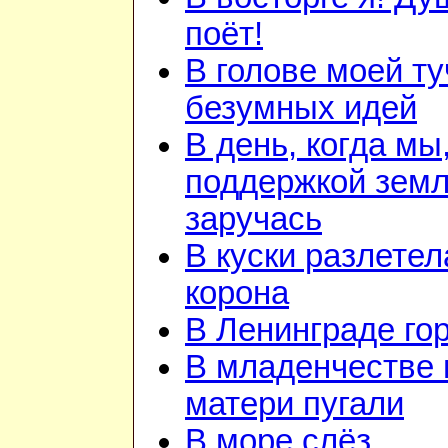
поёт!
В голове моей ту
безумных идей
В день, когда мы
поддержкой зем
заручась
В куски разлетел
корона
В Ленинграде го
В младенчестве 
матери пугали
В море слёз