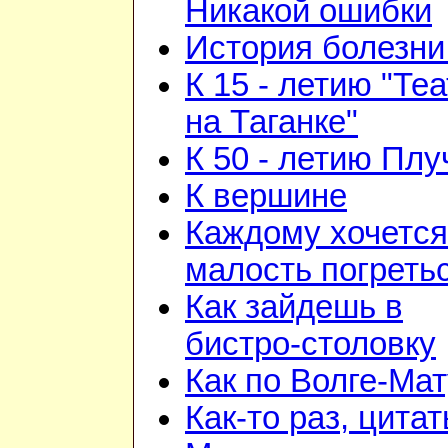
Никакой ошибки
История болезни 
К 15 - летию "Те
на Таганке"
К 50 - летию Плу
К вершине
Каждому хочется
малость погреть
Как зайдешь в
бистро-столовку
Как по Волге-Ма
Как-то раз, цита