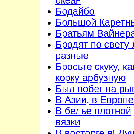
океан
Бодайбо
Большой Каретн
Братьям Вайнер
Бродят по свету
разные
Бросьте скуку, ка
корку арбузную
Был побег на ры
В Азии, в Европе
В белье плотной
вязки
В восторге я! Ду