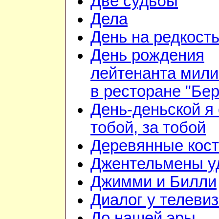
Две судьбы
Дела
День на редкост
День рождения
лейтенанта мил
в ресторане "Бе
День-деньской я 
тобой, за тобой
Деревянные кос
Джентельмены у
Джимми и Билли
Диалог у телеви
До нашей эры