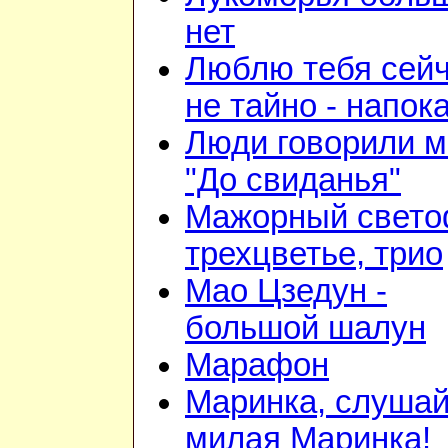
нет
Люблю тебя сейч
не тайно - напок
Люди говорили м
"До свиданья"
Мажорный свето
трехцветье, трио
Мао Цзедун -
большой шалун
Марафон
Маринка, слушай
милая Маринка!