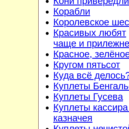
Кони привередл
Корабли
Королевское шес
Красивых любят
чаще и прилежн
Красное, зелёно
Кругом пятьсот
Куда всё делось
Куплеты Бенгаль
Куплеты Гусева
Куплеты кассира
казначея
Куплеты нечисто