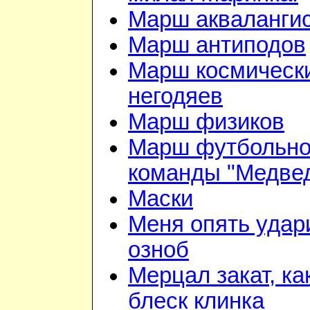
Марш акваланги
Марш антиподов
Марш космическ
негодяев
Марш физиков
Марш футбольн
команды "Медве
Маски
Меня опять удар
озноб
Мерцал закат, ка
блеск клинка