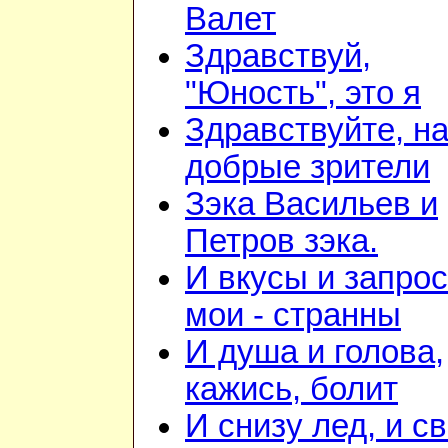
Валет
Здравствуй,
"Юность", это я
Здравствуйте, н
добрые зрители
Зэка Васильев и
Петров зэка.
И вкусы и запро
мои - странны
И душа и голова,
кажись, болит
И снизу лед, и с