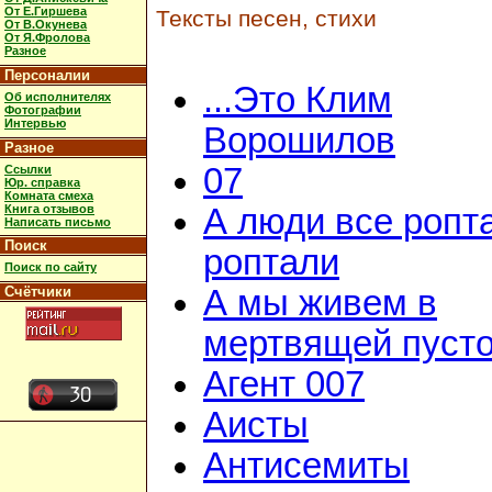
От Е.Гиршева
Тексты песен, стихи
От В.Окунева
От Я.Фролова
Разное
Персоналии
...Это Клим
Об исполнителях
Фотографии
Интервью
Ворошилов
Разное
07
Ссылки
Юр. справка
Комната смеха
Книга отзывов
А люди все ропт
Написать письмо
Поиск
роптали
Поиск по сайту
Счётчики
А мы живем в
мертвящей пусто
Агент 007
Аисты
Антисемиты