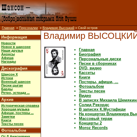
Главная
»
Персоналии
»
Владимир Высоцкий
» Свой остров
Владимир ВЫСОЦКИ
Информация
Новости
Новое в шансоне
Главная
Наши друзья
Биография
Анонсы
Афиша
Персональные диски
Награды
Песни в сборниках
DVD, видео
Дискография
Кассеты
Шансон X
Книги
Истоки
Постеры, афиши, ...
Военный шансон
Песни цыган
Фотоальбом
Барды
Тексты песен
Ретро, эстрада ...
Видео
Архив
В записях Михаила Шемякин
Солид Рекордс
Историческая справка
В записях К.Мустафиди
Хорошая музыка
Афиши, постеры ...
На концертах Владимира Вы
Заметки
Массовый тираж
Книги
Концерты 2
Тексты песен
Moroz Records
Фотоальбом
От Д.Анискевича