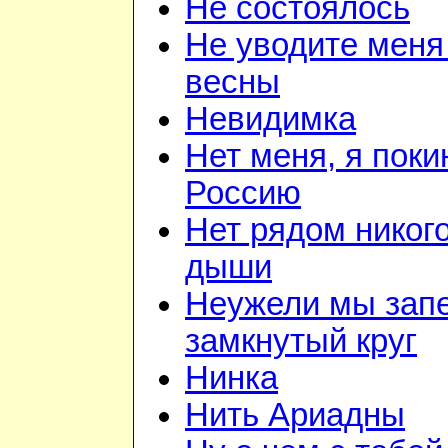
Не состоялось
Не уводите меня
весны
Невидимка
Нет меня, я поки
Россию
Нет рядом никого
дыши
Неужели мы зап
замкнутый круг
Нинка
Нить Ариадны