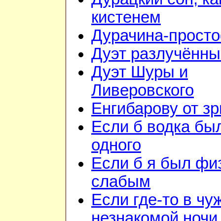
кистенем
Дурачина-прост
Дуэт разлучённы
Дуэт Шуры и
Ливеровского
Енгибарову от з
Если б водка бы
одного
Если б я был фи
слабым
Если где-то в чу
незнакомой ночи