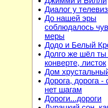
Джимми и Билли
Диалог у телеви
До нашей эры
соблюдалось чув
меры
Додо и Белый Кр
Долго же шёл ты
конверте, листок
Дом хрустальны
Дорога, дорога - 
нет шагам
Дороги...дороги
Дурацкий сон, ка