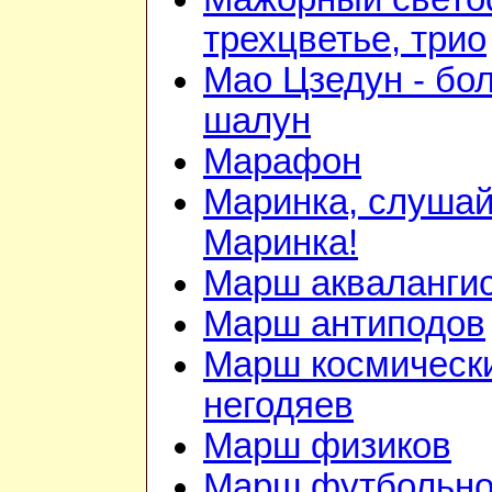
трехцветье, трио
Мао Цзедун - бо
шалун
Марафон
Маринка, слушай
Маринка!
Марш акваланги
Марш антиподов
Марш космическ
негодяев
Марш физиков
Марш футбольн