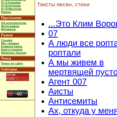
От Е.Гиршева
Тексты песен, стихи
От В.Окунева
От Я.Фролова
Разное
Персоналии
...Это Клим Вор
Об исполнителях
Фотографии
Интервью
07
Разное
А люди все ропт
Ссылки
Юр. справка
Комната смеха
Книга отзывов
роптали
Написать письмо
Поиск
А мы живем в
Поиск по сайту
Счётчики
мертвящей пусто
Агент 007
Аисты
Антисемиты
Ах, откуда у мен