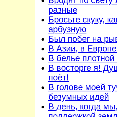
Бродят по свету
разные
Бросьте скуку, ка
арбузную
Был побег на ры
В Азии, в Европе
В белье плотной 
В восторге я! Ду
поёт!
В голове моей ту
безумных идей
В день, когда мы
поддержкой зем