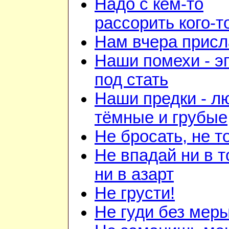
Надо с кем-то
рассорить кого-т
Нам вчера прис
Наши помехи - э
под стать
Наши предки - л
тёмные и грубые
Не бросать, не т
Не впадай ни в т
ни в азарт
Не грусти!
Не гуди без мер