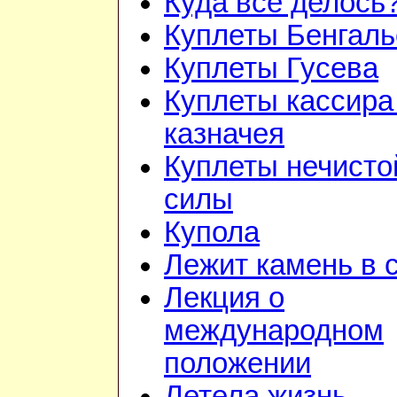
Куда всё делось
Куплеты Бенгаль
Куплеты Гусева
Куплеты кассира
казначея
Куплеты нечисто
силы
Купола
Лежит камень в 
Лекция о
международном
положении
Летела жизнь