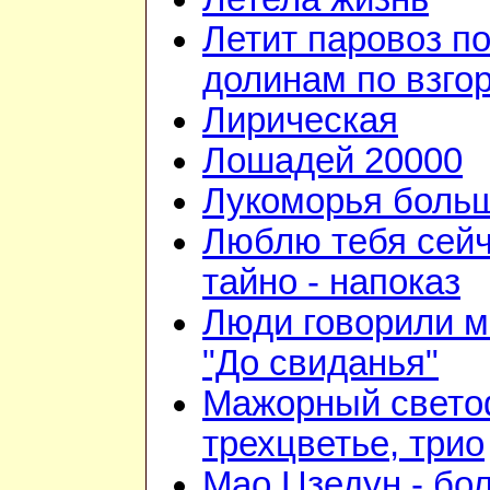
Летит паровоз п
долинам по взго
Лирическая
Лошадей 20000
Лукоморья больш
Люблю тебя сейч
тайно - напоказ
Люди говорили м
"До свиданья"
Мажорный свето
трехцветье, трио
Мао Цзедун - бо