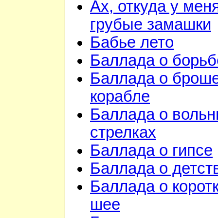
Ах, откуда у мен
грубые замашки
Бабье лето
Баллада о борьб
Баллада о брош
корабле
Баллада о воль
стрелках
Баллада о гипсе
Баллада о детст
Баллада о корот
шее