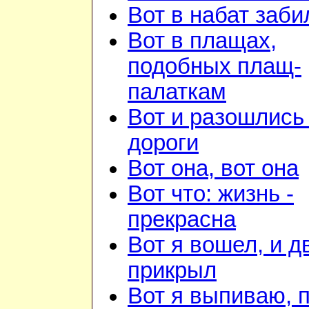
Вот в набат заби
Вот в плащах,
подобных плащ-
палаткам
Вот и разошлись 
дороги
Вот она, вот она
Вот что: жизнь -
прекрасна
Вот я вошел, и д
прикрыл
Вот я выпиваю, 