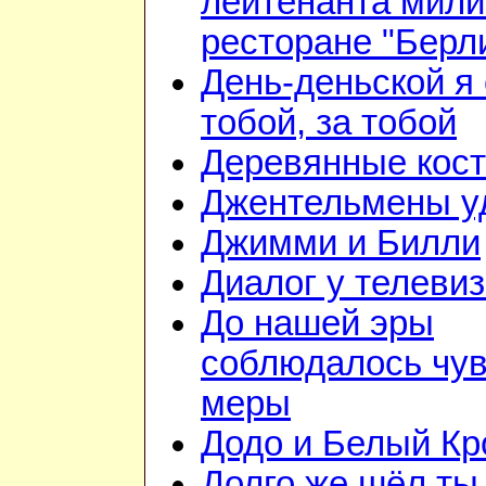
лейтенанта мили
ресторане "Берл
День-деньской я 
тобой, за тобой
Деревянные кос
Джентельмены у
Джимми и Билли
Диалог у телеви
До нашей эры
соблюдалось чув
меры
Додо и Белый Кр
Долго же шёл ты