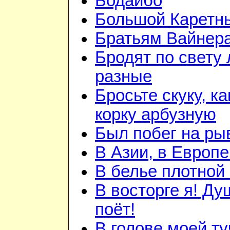
Бодайбо
Большой Каретн
Братьям Вайнер
Бродят по свету
разные
Бросьте скуку, ка
корку арбузную
Был побег на ры
В Азии, в Европе
В белье плотной 
В восторге я! Ду
поёт!
В голове моей ту