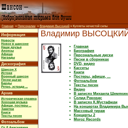
Главная
»
Персоналии
»
Владимир Высоцкий
» Куплеты нечистой силы
Владимир ВЫСОЦКИ
Информация
Новости
Новое в шансоне
Главная
Наши друзья
Биография
Анонсы
Афиша
Персональные диски
Награды
Песни в сборниках
DVD, видео
Дискография
Кассеты
Шансон X
Книги
Истоки
Постеры, афиши, ...
Военный шансон
Песни цыган
Фотоальбом
Барды
Тексты песен
Ретро, эстрада ...
Видео
Архив
В записях Михаила Шемякин
Солид Рекордс
Историческая справка
В записях К.Мустафиди
Хорошая музыка
Афиши, постеры ...
На концертах Владимира Вы
Заметки
Массовый тираж
Книги
Концерты 2
Тексты песен
Moroz Records
Фотоальбом
От Д.Анискевича