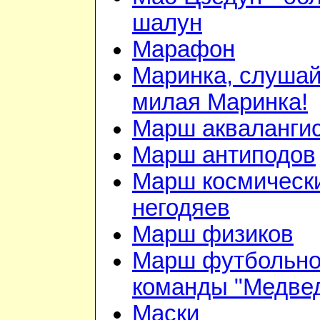
шалун
Марафон
Маринка, слушай
милая Маринка!
Марш акваланги
Марш антиподов
Марш космическ
негодяев
Марш физиков
Марш футбольн
команды "Медве
Маски