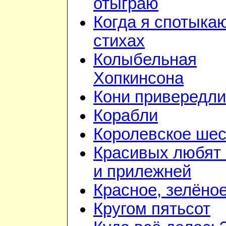
отыграю
Когда я спотыка
стихах
Колыбельная
Хопкинсона
Кони привередл
Корабли
Королевское шес
Красивых любят
и прилежней
Красное, зелёно
Кругом пятьсот