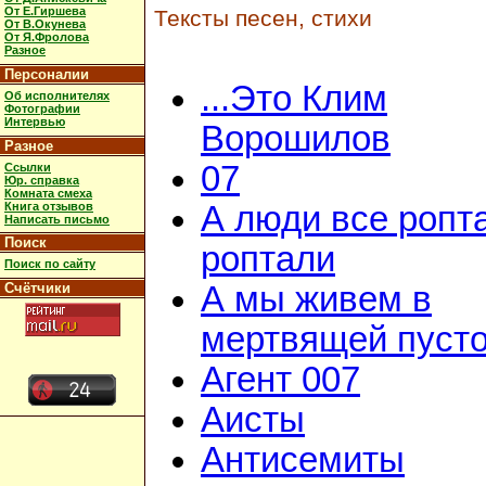
От Е.Гиршева
Тексты песен, стихи
От В.Окунева
От Я.Фролова
Разное
Персоналии
...Это Клим
Об исполнителях
Фотографии
Интервью
Ворошилов
Разное
07
Ссылки
Юр. справка
Комната смеха
Книга отзывов
А люди все ропт
Написать письмо
Поиск
роптали
Поиск по сайту
Счётчики
А мы живем в
мертвящей пусто
Агент 007
Аисты
Антисемиты