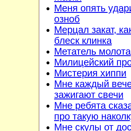
Меня опять удар
озноб
Мерцал закат, ка
блеск клинка
Метатель молота
Милицейский про
Мистерия хиппи
Мне каждый веч
зажигают свечи
Мне ребята сказ
про такую наколк
Мне скулы от до