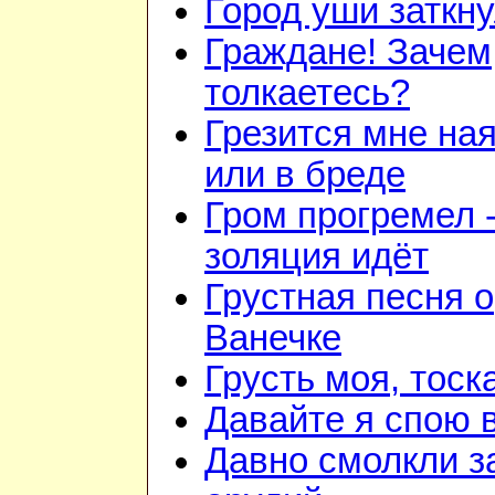
Город уши заткн
Граждане! Зачем
толкаетесь?
Грезится мне на
или в бреде
Гром прогремел 
золяция идёт
Грустная песня о
Ванечке
Грусть моя, тоск
Давайте я спою 
Давно смолкли з