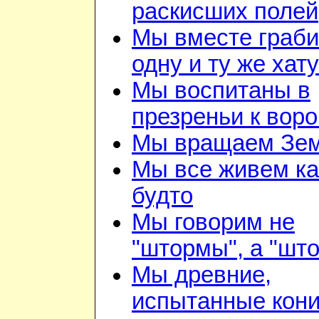
раскисших полей
Мы вместе граб
одну и ту же хату
Мы воспитаны в
презреньи к воро
Мы вращаем Зе
Мы все живем ка
будто
Мы говорим не
"штормы", а "шт
Мы древние,
испытанные кон