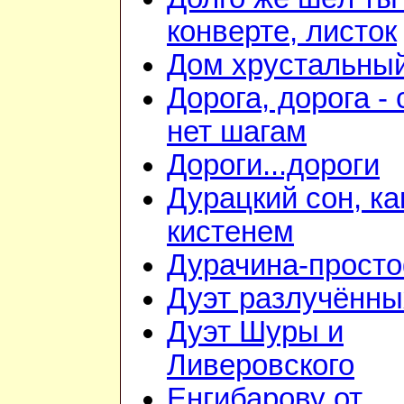
конверте, листок
Дом хрустальны
Дорога, дорога - 
нет шагам
Дороги...дороги
Дурацкий сон, ка
кистенем
Дурачина-прост
Дуэт разлучённы
Дуэт Шуры и
Ливеровского
Енгибарову от