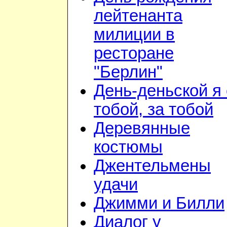
лейтенанта
милиции в
ресторане
"Берлин"
День-деньской я 
тобой, за тобой
Деревянные
костюмы
Джентельмены
удачи
Джимми и Билли
Диалог у