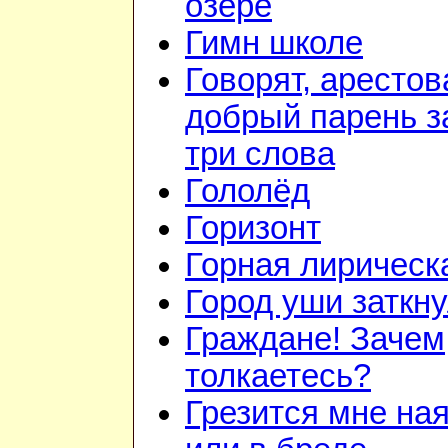
озере
Гимн школе
Говорят, арестов
добрый парень з
три слова
Гололёд
Горизонт
Горная лирическ
Город уши заткн
Граждане! Зачем
толкаетесь?
Грезится мне на