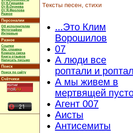
От Е.Гиршева
Тексты песен, стихи
От В.Окунева
От Я.Фролова
Разное
Персоналии
...Это Клим
Об исполнителях
Фотографии
Интервью
Ворошилов
Разное
07
Ссылки
Юр. справка
Комната смеха
Книга отзывов
А люди все
Написать письмо
Поиск
роптали и ропта
Поиск по сайту
Счётчики
А мы живем в
мертвящей пусто
Агент 007
Аисты
Антисемиты