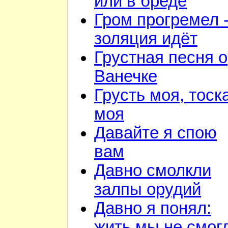
или в бреде
Гром прогремел 
золяция идёт
Грустная песня о
Ванечке
Грусть моя, тоск
моя
Давайте я спою
вам
Давно смолкли
залпы орудий
Давно я понял:
жить мы не смог