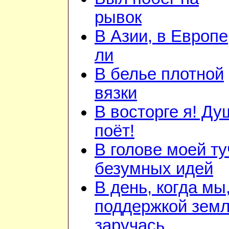
рывок
В Азии, в Европе
ли
В белье плотной
вязки
В восторге я! Ду
поёт!
В голове моей ту
безумных идей
В день, когда мы
поддержкой зем
заручась