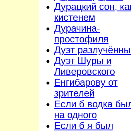
Дурацкий сон, ка
кистенем
Дурачина-
простофиля
Дуэт разлучённы
Дуэт Шуры и
Ливеровского
Енгибарову от
зрителей
Если б водка бы
на одного
Если б я был