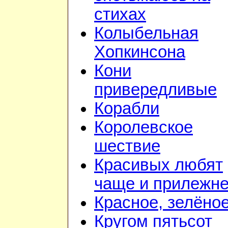
стихах
Колыбельная
Хопкинсона
Кони
привередливые
Корабли
Королевское
шествие
Красивых любят
чаще и прилежн
Красное, зелёно
Кругом пятьсот