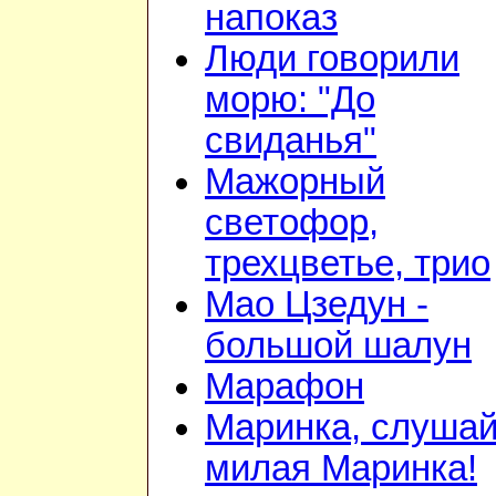
напоказ
Люди говорили
морю: "До
свиданья"
Мажорный
светофор,
трехцветье, трио
Мао Цзедун -
большой шалун
Марафон
Маринка, слушай
милая Маринка!