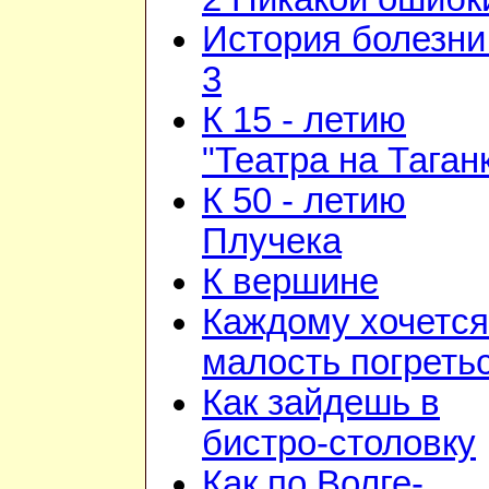
История болезни 
3
К 15 - летию
"Театра на Таган
К 50 - летию
Плучека
К вершине
Каждому хочется
малость погреть
Как зайдешь в
бистро-столовку
Как по Волге-