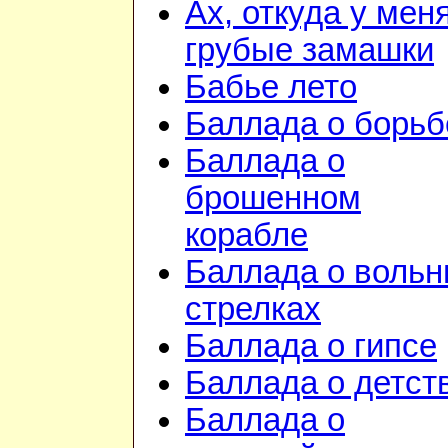
Ах, откуда у мен
грубые замашки
Бабье лето
Баллада о борьб
Баллада о
брошенном
корабле
Баллада о воль
стрелках
Баллада о гипсе
Баллада о детст
Баллада о