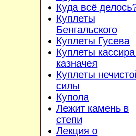
Куда всё делось
Куплеты
Бенгальского
Куплеты Гусева
Куплеты кассира
казначея
Куплеты нечисто
силы
Купола
Лежит камень в
степи
Лекция о