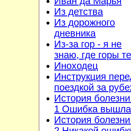
Иван да Марья
Из детства
Из дорожного
дневника
Из-за гор - я не
знаю, где горы т
Иноходец
Инструкция пере
поездкой за руб
История болезни 
1 Ошибка вышла
История болезни 
2 Никакой ошибк