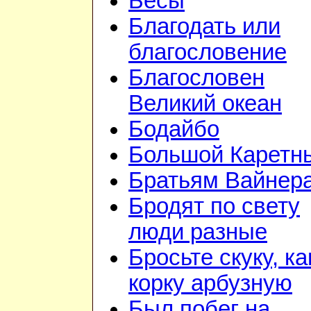
Бесы
Благодать или
благословение
Благословен
Великий океан
Бодайбо
Большой Каретн
Братьям Вайнер
Бродят по свету
люди разные
Бросьте скуку, ка
корку арбузную
Был побег на