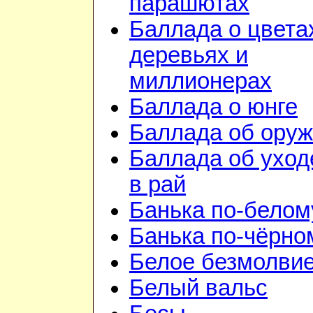
парашютах
Баллада о цвета
деревьях и
миллионерах
Баллада о юнге
Баллада об ору
Баллада об уход
в рай
Банька по-белом
Банька по-чёрно
Белое безмолви
Белый вальс