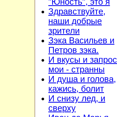
"Юность", это я
Здравствуйте,
наши добрые
зрители
Зэка Васильев и
Петров зэка.
И вкусы и запро
мои - странны
И душа и голова,
кажись, болит
И снизу лед, и
сверху