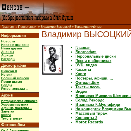
Главная
»
Персоналии
»
Владимир Высоцкий
» Товарищи учёные
Владимир ВЫСОЦКИ
Информация
Новости
Новое в шансоне
Главная
Наши друзья
Биография
Анонсы
Афиша
Персональные диски
Награды
Песни в сборниках
DVD, видео
Дискография
Кассеты
Шансон X
Книги
Истоки
Постеры, афиши, ...
Военный шансон
Песни цыган
Фотоальбом
Барды
Тексты песен
Ретро, эстрада ...
Видео
Архив
В записях Михаила Шемякин
Солид Рекордс
Историческая справка
В записях К.Мустафиди
Хорошая музыка
Афиши, постеры ...
На концертах Владимира Вы
Заметки
Массовый тираж
Книги
Концерты 2
Тексты песен
Moroz Records
Фотоальбом
От Д.Анискевича