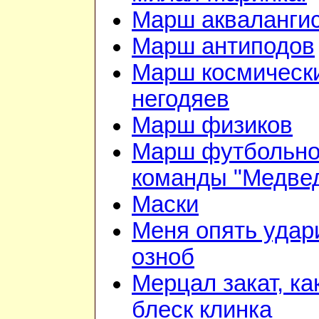
Марш акваланги
Марш антиподов
Марш космическ
негодяев
Марш физиков
Марш футбольн
команды "Медве
Маски
Меня опять удар
озноб
Мерцал закат, ка
блеск клинка