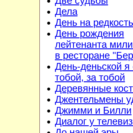
Две судьбы
Дела
День на редкост
День рождения
лейтенанта мил
в ресторане "Бе
День-деньской я 
тобой, за тобой
Деревянные кос
Джентельмены у
Джимми и Билли
Диалог у телеви
До нашей эры