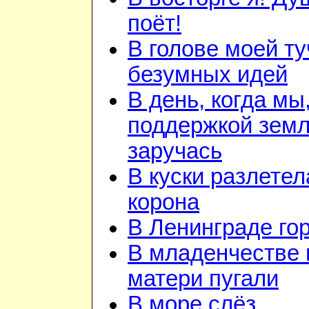
поёт!
В голове моей ту
безумных идей
В день, когда мы
поддержкой зем
заручась
В куски разлетел
корона
В Ленинграде го
В младенчестве 
матери пугали
В море слёз