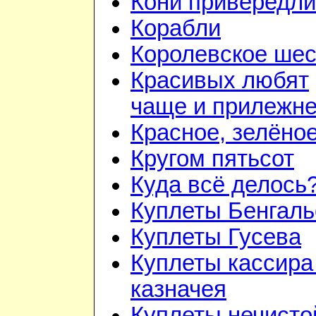
Кони привередл
Корабли
Королевское шес
Красивых любят
чаще и прилежн
Красное, зелёно
Кругом пятьсот
Куда всё делось
Куплеты Бенгаль
Куплеты Гусева
Куплеты кассира
казначея
Куплеты нечисто