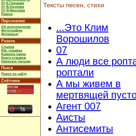
От Е.Гиршева
Тексты песен, стихи
От В.Окунева
От Я.Фролова
Разное
Персоналии
...Это Клим
Об исполнителях
Фотографии
Интервью
Ворошилов
Разное
07
Ссылки
Юр. справка
Комната смеха
Книга отзывов
А люди все ропт
Написать письмо
Поиск
роптали
Поиск по сайту
Счётчики
А мы живем в
мертвящей пусто
Агент 007
Аисты
Антисемиты