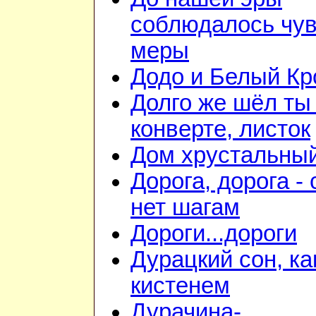
соблюдалось чув
меры
Додо и Белый Кр
Долго же шёл ты
конверте, листок
Дом хрустальны
Дорога, дорога - 
нет шагам
Дороги...дороги
Дурацкий сон, ка
кистенем
Дурачина-