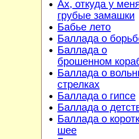
Ах, откуда у мен
грубые замашки
Бабье лето
Баллада о борьб
Баллада о
брошенном кора
Баллада о воль
стрелках
Баллада о гипсе
Баллада о детст
Баллада о корот
шее