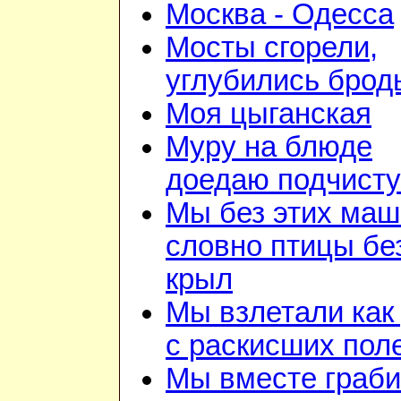
Москва - Одесса
Мосты сгорели,
углубились брод
Моя цыганская
Муру на блюде
доедаю подчист
Мы без этих маш
словно птицы бе
крыл
Мы взлетали как 
с раскисших пол
Мы вместе граб