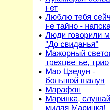
нет
Люблю тебя сейч
не тайно - напок
Люди говорили м
"До свиданья"
Мажорный свето
трехцветье, трио
Мао Цзедун -
большой шалун
Марафон
Маринка, слушай
милая Маринка!