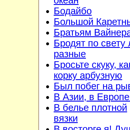
океан
Бодайбо
Большой Каретн
Братьям Вайнер
Бродят по свету
разные
Бросьте скуку, ка
корку арбузную
Был побег на ры
В Азии, в Европе
В белье плотной
вязки
В восторге я! Ду