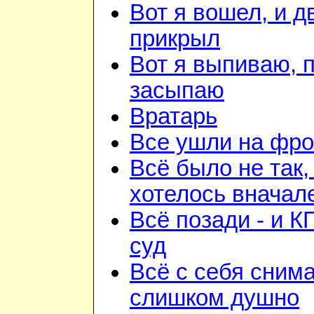
Вот я вошел, и д
прикрыл
Вот я выпиваю, 
засыпаю
Вратарь
Все ушли на фро
Всё было не так,
хотелось вначал
Всё позади - и К
суд
Всё с себя снима
слишком душно