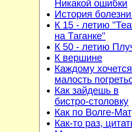
Никакой ошибки
История болезни 
К 15 - летию "Те
на Таганке"
К 50 - летию Плу
К вершине
Каждому хочется
малость погреть
Как зайдешь в
бистро-столовку
Как по Волге-Ма
Как-то раз, цита