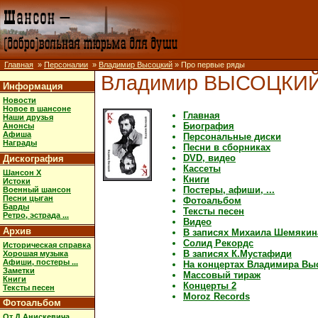
Главная
»
Персоналии
»
Владимир Высоцкий
» Про первые ряды
Владимир ВЫСОЦКИ
Информация
Новости
Новое в шансоне
Главная
Наши друзья
Биография
Анонсы
Афиша
Персональные диски
Награды
Песни в сборниках
DVD, видео
Дискография
Кассеты
Шансон X
Книги
Истоки
Постеры, афиши, ...
Военный шансон
Песни цыган
Фотоальбом
Барды
Тексты песен
Ретро, эстрада ...
Видео
Архив
В записях Михаила Шемякин
Солид Рекордс
Историческая справка
В записях К.Мустафиди
Хорошая музыка
Афиши, постеры ...
На концертах Владимира Вы
Заметки
Массовый тираж
Книги
Концерты 2
Тексты песен
Moroz Records
Фотоальбом
От Д.Анискевича