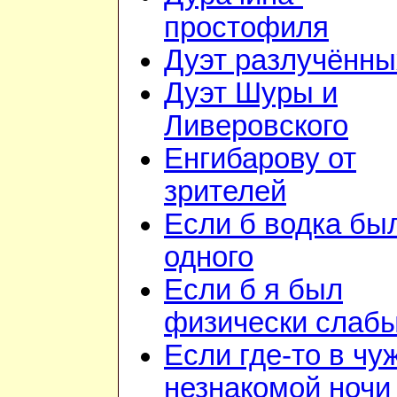
простофиля
Дуэт разлучённы
Дуэт Шуры и
Ливеровского
Енгибарову от
зрителей
Если б водка бы
одного
Если б я был
физически слаб
Если где-то в чу
незнакомой ночи