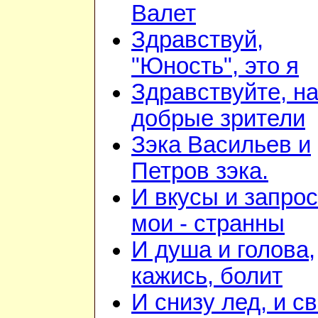
Валет
Здравствуй,
"Юность", это я
Здравствуйте, н
добрые зрители
Зэка Васильев и
Петров зэка.
И вкусы и запро
мои - странны
И душа и голова,
кажись, болит
И снизу лед, и с