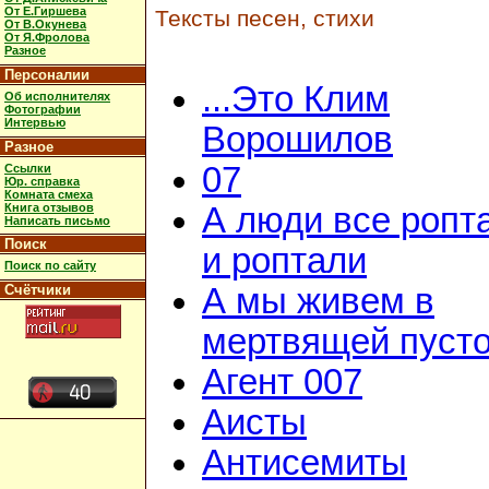
От Е.Гиршева
Тексты песен, стихи
От В.Окунева
От Я.Фролова
Разное
Персоналии
...Это Клим
Об исполнителях
Фотографии
Интервью
Ворошилов
Разное
07
Ссылки
Юр. справка
Комната смеха
Книга отзывов
А люди все ропт
Написать письмо
Поиск
и роптали
Поиск по сайту
Счётчики
А мы живем в
мертвящей пусто
Агент 007
Аисты
Антисемиты