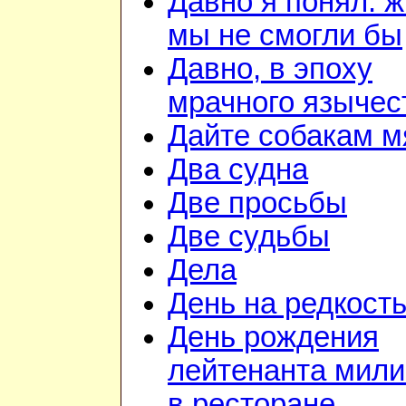
Давно я понял: ж
мы не смогли бы
Давно, в эпоху
мрачного язычес
Дайте собакам м
Два судна
Две просьбы
Две судьбы
Дела
День на редкост
День рождения
лейтенанта мил
в ресторане