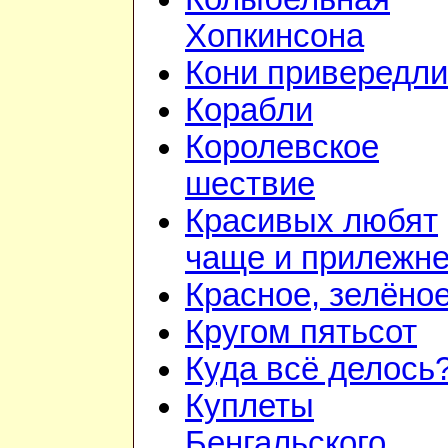
Хопкинсона
Кони привередл
Корабли
Королевское
шествие
Красивых любят
чаще и прилежн
Красное, зелёно
Кругом пятьсот
Куда всё делось
Куплеты
Бенгальского