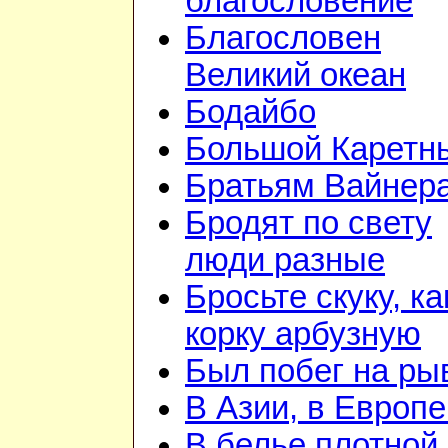
благословение
Благословен
Великий океан
Бодайбо
Большой Каретн
Братьям Вайнер
Бродят по свету
люди разные
Бросьте скуку, ка
корку арбузную
Был побег на ры
В Азии, в Европе
В белье плотной