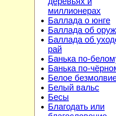
деревьях и
миллионерах
Баллада о юнге
Баллада об ору
Баллада об уход
рай
Банька по-белом
Банька по-чёрно
Белое безмолви
Белый вальс
Бесы
Благодать или