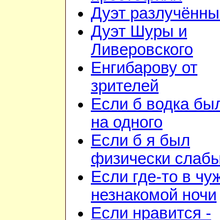
Дуэт разлучённы
Дуэт Шуры и
Ливеровского
Енгибарову от
зрителей
Если б водка бы
на одного
Если б я был
физически слаб
Если где-то в чу
незнакомой ночи
Если нравится -