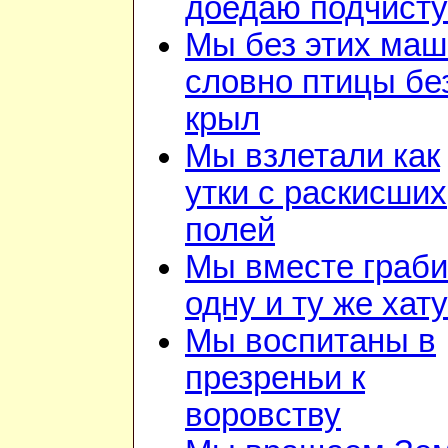
доедаю подчист
Мы без этих маш
словно птицы бе
крыл
Мы взлетали как
утки с раскисших
полей
Мы вместе граб
одну и ту же хату
Мы воспитаны в
презреньи к
воровству