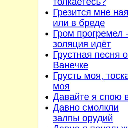
толкаетесь?
Грезится мне на
или в бреде
Гром прогремел 
золяция идёт
Грустная песня о
Ванечке
Грусть моя, тоск
моя
Давайте я спою 
Давно смолкли
залпы орудий