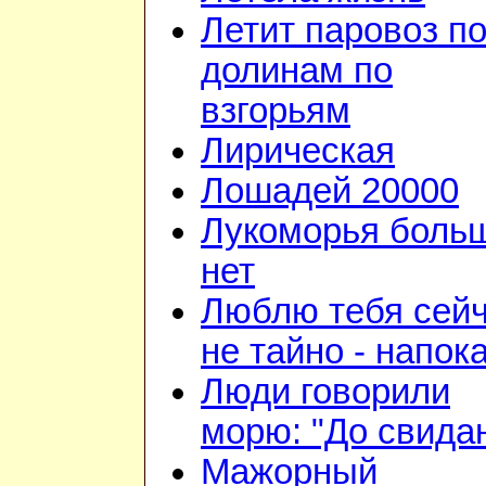
Летит паровоз п
долинам по
взгорьям
Лирическая
Лошадей 20000
Лукоморья боль
нет
Люблю тебя сейч
не тайно - напок
Люди говорили
морю: "До свида
Мажорный