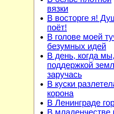
вязки
В восторге я! Ду
поёт!
В голове моей ту
безумных идей
В день, когда мы
поддержкой зем
заручась
В куски разлетел
корона
В Ленинграде го
В младенчестве 