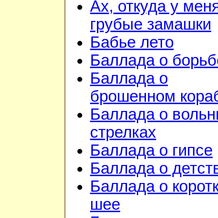
Ах, откуда у мен
грубые замашки
Бабье лето
Баллада о борьб
Баллада о
брошенном кора
Баллада о воль
стрелках
Баллада о гипсе
Баллада о детст
Баллада о корот
шее