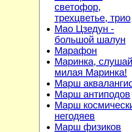
светофор,
трехцветье, трио
Мао Цзедун -
большой шалун
Марафон
Маринка, слушай
милая Маринка!
Марш акваланги
Марш антиподов
Марш космическ
негодяев
Марш физиков