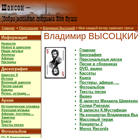
Главная
»
Персоналии
»
Владимир Высоцкий
» Мне каждый вечер зажигают свечи
Владимир ВЫСОЦКИ
Информация
Новости
Новое в шансоне
Главная
Наши друзья
Биография
Анонсы
Афиша
Персональные диски
Награды
Песни в сборниках
DVD, видео
Дискография
Кассеты
Шансон X
Книги
Истоки
Постеры, афиши, ...
Военный шансон
Песни цыган
Фотоальбом
Барды
Тексты песен
Ретро, эстрада ...
Видео
Архив
В записях Михаила Шемякин
Солид Рекордс
Историческая справка
В записях К.Мустафиди
Хорошая музыка
Афиши, постеры ...
На концертах Владимира Вы
Заметки
Массовый тираж
Книги
Концерты 2
Тексты песен
Moroz Records
Фотоальбом
От Д.Анискевича