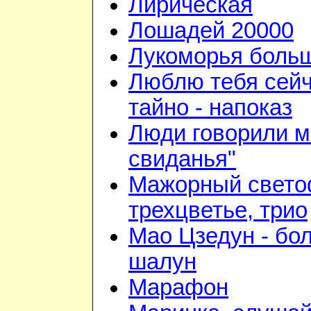
Лирическая
Лошадей 20000
Лукоморья больш
Люблю тебя сейч
тайно - напоказ
Люди говорили м
свиданья"
Мажорный свето
трехцветье, трио
Мао Цзедун - бо
шалун
Марафон