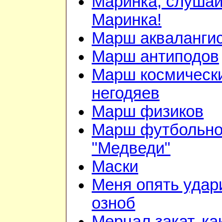
Маринка, слушай
Маринка!
Марш акваланги
Марш антиподов
Марш космическ
негодяев
Марш физиков
Марш футбольно
"Медведи"
Маски
Меня опять удар
озноб
Мерцал закат, ка