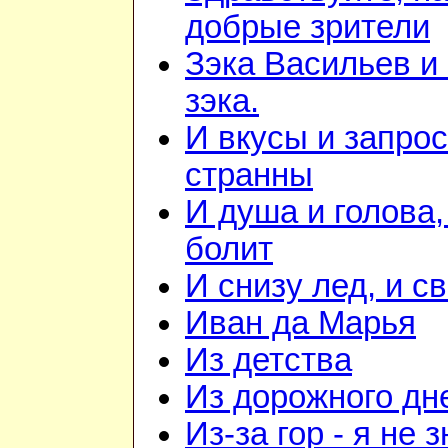
добрые зрители
Зэка Васильев и
зэка.
И вкусы и запрос
странны
И душа и голова,
болит
И снизу лед, и с
Иван да Марья
Из детства
Из дорожного дн
Из-за гор - я не 