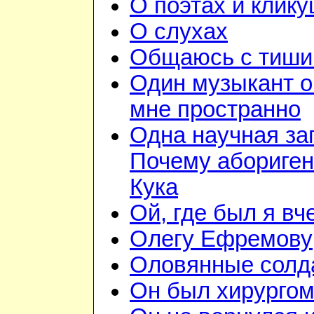
О поэтах и клик
О слухах
Общаюсь с тиши
Один музыкант 
мне пространно
Одна научная за
Почему абориге
Кука
Ой, где был я вч
Олегу Ефремову
Оловянные солд
Он был хирурго