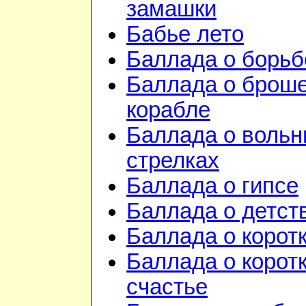
замашки
Бабье лето
Баллада о борьб
Баллада о брош
корабле
Баллада о воль
стрелках
Баллада о гипсе
Баллада о детст
Баллада о корот
Баллада о корот
счастье