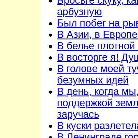
Бросьте скуку, ка
арбузную
Был побег на ры
В Азии, в Европе
В белье плотной 
В восторге я! Ду
В голове моей ту
безумных идей
В день, когда мы
поддержкой зем
заручась
В куски разлетел
В Ленинграде го