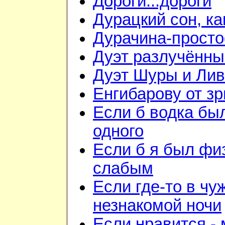
Дороги...дороги
Дурацкий сон, ка
Дурачина-прост
Дуэт разлучённы
Дуэт Шуры и Лив
Енгибарову от з
Если б водка бы
одного
Если б я был фи
слабым
Если где-то в чу
незнакомой ночи
Если нравится -