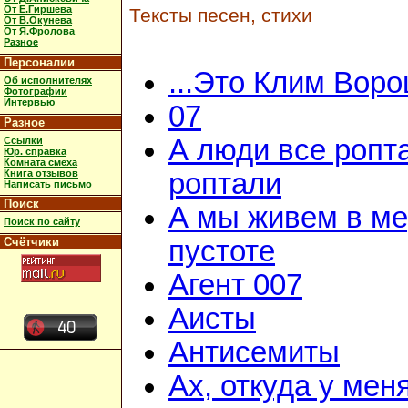
От Е.Гиршева
Тексты песен, стихи
От В.Окунева
От Я.Фролова
Разное
Персоналии
...Это Клим Вор
Об исполнителях
Фотографии
Интервью
07
Разное
А люди все ропт
Ссылки
Юр. справка
Комната смеха
Книга отзывов
роптали
Написать письмо
Поиск
А мы живем в м
Поиск по сайту
Счётчики
пустоте
Агент 007
Аисты
Антисемиты
Ах, откуда у мен