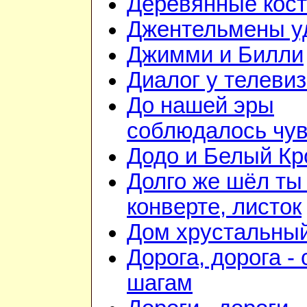
Деревянные кос
Джентельмены у
Джимми и Билли
Диалог у телеви
До нашей эры
соблюдалось чу
Додо и Белый Кр
Долго же шёл ты
конверте, листок
Дом хрустальны
Дорога, дорога - 
шагам