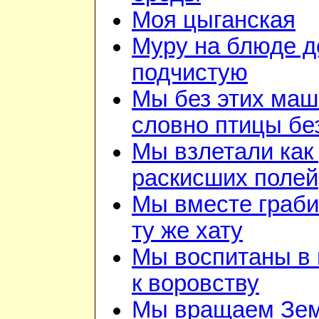
Моя цыганская
Муру на блюде 
подчистую
Мы без этих маш
словно птицы бе
Мы взлетали как 
раскисших полей
Мы вместе граби
ту же хату
Мы воспитаны в 
к воровству
Мы вращаем Зе