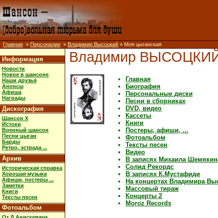
Главная
»
Персоналии
»
Владимир Высоцкий
» Моя цыганская
Владимир ВЫСОЦКИ
Информация
Новости
Новое в шансоне
Главная
Наши друзья
Биография
Анонсы
Афиша
Персональные диски
Награды
Песни в сборниках
DVD, видео
Дискография
Кассеты
Шансон X
Книги
Истоки
Постеры, афиши, ...
Военный шансон
Песни цыган
Фотоальбом
Барды
Тексты песен
Ретро, эстрада ...
Видео
Архив
В записях Михаила Шемякин
Солид Рекордс
Историческая справка
В записях К.Мустафиди
Хорошая музыка
Афиши, постеры ...
На концертах Владимира Вы
Заметки
Массовый тираж
Книги
Концерты 2
Тексты песен
Moroz Records
Фотоальбом
От Д.Анискевича