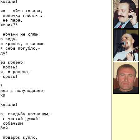
ковали! 

их - уйма товара, 

 пенечка гнилых... 

 не пара, 

жених?! 

 ночами не сплю, 

а виду. 

и хриплю, и сиплю. 

я себя погублю,- 

ду! 

ез колено! 

 кровь! 

и, Аграфена,- 

 кровь! 

! 

ила в полуподвале, 

ки 

- 

ковали! 

а, свадьбу назначим,- 

 с чистой душой! 

 собачьим 

бой! 

 подарок куплю, 
