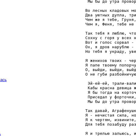
    Мы бы до утра провор
   Во лесных кладовых мо
   Два уютных дупла, три
   Чем же я тебе, Груня,
   Чем я, Феня, тебе не 
   Так тебя я люблю, что
   Сохну с горя у всех н
   Вот и голос сорвал - 
   Ох, я дров нарублю - 
   Но тебя я украду, уве
   Я женихов твоих - чер
   Я папе твоему попорчу
   О, выйди, выйди, выйд
   О не губи разбойничую
чась
    Эй-ей-ей, трали-вали
    Кабы красна девица ж
    Я бы тогда на корточ
    Приседал у форточки,
    Мы бы до утра провор
   Так давай, Аграфенушк
   Я - нечистая сила, но
   Я к чертям, извините,
   Для тебя позабуду раз
   Я и трелью зальюсь, и
а