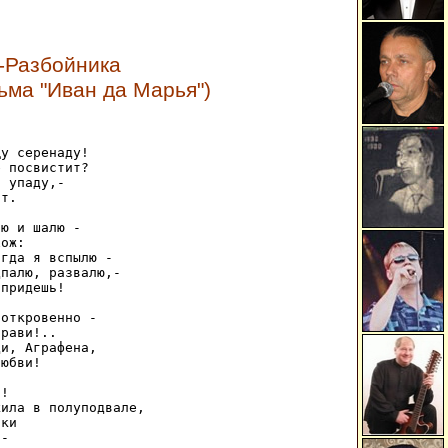
-Разбойника
ьма "Иван да Марья")
у серенаду! 

 посвистит? 

 упаду,- 

т. 

ю и шалю - 

ож: 

гда я вспылю - 

палю, развалю,- 

придешь! 

откровенно - 

рави!.. 

и, Аграфена, 

юбви! 

! 

ила в полуподвале, 

ки 

- 
