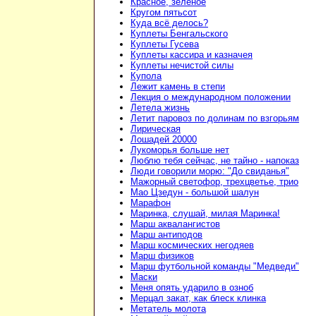
Красное, зелёное
Кругом пятьсот
Куда всё делось?
Куплеты Бенгальского
Куплеты Гусева
Куплеты кассира и казначея
Куплеты нечистой силы
Купола
Лежит камень в степи
Лекция о международном положении
Летела жизнь
Летит паровоз по долинам по взгорьям
Лирическая
Лошадей 20000
Лукоморья больше нет
Люблю тебя сейчас, не тайно - напоказ
Люди говорили морю: "До свиданья"
Мажорный светофор, трехцветье, трио
Мао Цзедун - большой шалун
Марафон
Маринка, слушай, милая Маринка!
Марш аквалангистов
Марш антиподов
Марш космических негодяев
Марш физиков
Марш футбольной команды "Медведи"
Маски
Меня опять ударило в озноб
Мерцал закат, как блеск клинка
Метатель молота