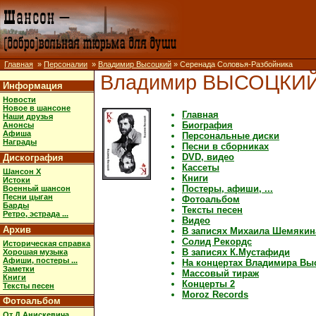
Главная
»
Персоналии
»
Владимир Высоцкий
» Серенада Соловья-Разбойника
Владимир ВЫСОЦКИ
Информация
Новости
Новое в шансоне
Главная
Наши друзья
Биография
Анонсы
Афиша
Персональные диски
Награды
Песни в сборниках
DVD, видео
Дискография
Кассеты
Шансон X
Книги
Истоки
Постеры, афиши, ...
Военный шансон
Песни цыган
Фотоальбом
Барды
Тексты песен
Ретро, эстрада ...
Видео
Архив
В записях Михаила Шемякин
Солид Рекордс
Историческая справка
В записях К.Мустафиди
Хорошая музыка
Афиши, постеры ...
На концертах Владимира Вы
Заметки
Массовый тираж
Книги
Концерты 2
Тексты песен
Moroz Records
Фотоальбом
От Д.Анискевича