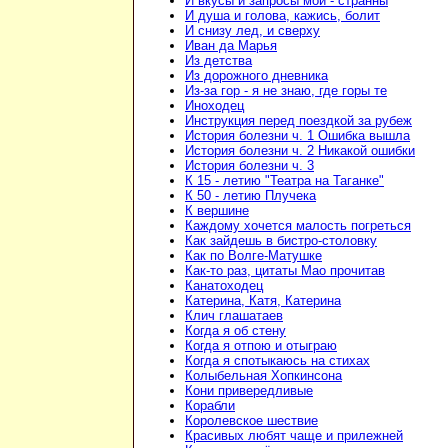
И вкусы и запросы мои - странны
И душа и голова, кажись, болит
И снизу лед, и сверху
Иван да Марья
Из детства
Из дорожного дневника
Из-за гор - я не знаю, где горы те
Иноходец
Инструкция перед поездкой за рубеж
История болезни ч. 1 Ошибка вышла
История болезни ч. 2 Никакой ошибки
История болезни ч. 3
К 15 - летию "Театра на Таганке"
К 50 - летию Плучека
К вершине
Каждому хочется малость погреться
Как зайдешь в бистро-столовку
Как по Волге-Матушке
Как-то раз, цитаты Мао прочитав
Канатоходец
Катерина, Катя, Катерина
Клич глашатаев
Когда я об стену
Когда я отпою и отыграю
Когда я спотыкаюсь на стихах
Колыбельная Хопкинсона
Кони привередливые
Корабли
Королевское шествие
Красивых любят чаще и прилежней