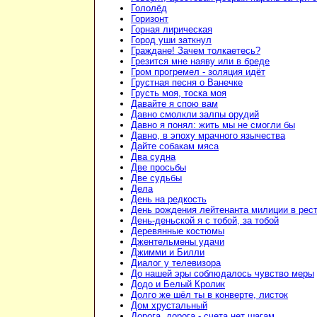
Гололёд
Горизонт
Горная лирическая
Город уши заткнул
Граждане! Зачем толкаетесь?
Грезится мне наяву или в бреде
Гром прогремел - золяция идёт
Грустная песня о Ванечке
Грусть моя, тоска моя
Давайте я спою вам
Давно смолкли залпы орудий
Давно я понял: жить мы не смогли бы
Давно, в эпоху мрачного язычества
Дайте собакам мяса
Два судна
Две просьбы
Две судьбы
Дела
День на редкость
День рождения лейтенанта милиции в рес
День-деньской я с тобой, за тобой
Деревянные костюмы
Джентельмены удачи
Джимми и Билли
Диалог у телевизора
До нашей эры соблюдалось чувство меры
Додо и Белый Кролик
Долго же шёл ты в конверте, листок
Дом хрустальный
Дорога, дорога - счета нет шагам