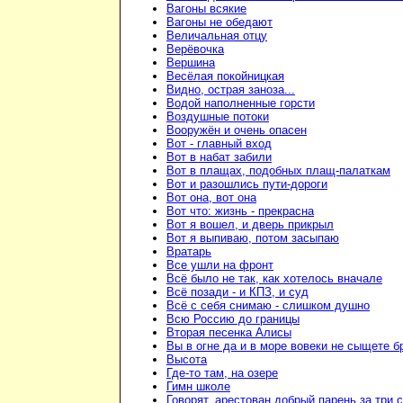
Вагоны всякие
Вагоны не обедают
Величальная отцу
Верёвочка
Вершина
Весёлая покойницкая
Видно, острая заноза...
Водой наполненные горсти
Воздушные потоки
Вооружён и очень опасен
Вот - главный вход
Вот в набат забили
Вот в плащах, подобных плащ-палаткам
Вот и разошлись пути-дороги
Вот она, вот она
Вот что: жизнь - прекрасна
Вот я вошел, и дверь прикрыл
Вот я выпиваю, потом засыпаю
Вратарь
Все ушли на фронт
Всё было не так, как хотелось вначале
Всё позади - и КПЗ, и суд
Всё с себя снимаю - слишком душно
Всю Россию до границы
Вторая песенка Алисы
Вы в огне да и в море вовеки не сыщете б
Высота
Где-то там, на озере
Гимн школе
Говорят, арестован добрый парень за три 