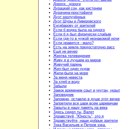
Дороги...дороги
Дурацкий сон, как кистенем
Дурачина-простофиля
Дуэт разлучённых
Дуэт Шуры и Ливеровского
Енгибарову от зрителей
Если б водка была на одного
Если б я был физически слабым
Если где-то в чужой незнакомой ночи
Если нравится - мало?
Есть на земле предостаточно расс
Ещё не вечер
Жертва телевидения
Живу я в лучшем из миров
Живучий парень
Жил-был один чудак
Жили-были на море
За меня невеста
За хлеб и воду
Забыли
Замок временем срыт и укутан, укрыт
Заповедник
Запомню, оставлю в душе этот вечер
Запретили все цари всем царевичам
Зарыты в нашу память на века
Здесь сидел ты, Валет
Здравствуй, "Юность", это я
Здравствуйте, наши добрые зрители
Зэка Васильев и Петров зэка.