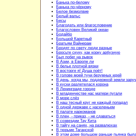
Банька по-белому
Банька по-чёрному
Белое безмолвие
Белый вальс
Бесы
Благодать или благословение
Благословен Великий океан
Бодайбо
Большой Каретный
Братьям Вайнерам
Бродят по свету люди разные
Бросьте скуку, как корку арбузную
Был побег на рывок
В Азии, в Европе ли
В белье плотной вязки
В восторге я! Душа поёт!
В голове моей тучи безумных идей
В день, когда мы, поддержкой земли зару
В куски разлетелася корона
В Ленинграде городе
В младенчестве нас матери пугали
В море слёз
В наш тесный круг не каждый попадал
В одной державе с населеньем
В палате наркоманов
В плен, - приказ, - не сдаваться
В созвездии Тау Кита
В тайгу на санях, на развалюхах
В тюрьме Таганской
В этом доме большом раньше пьянка был