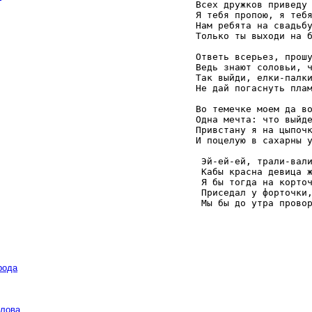
   Всех дружков приведу 
   Я тебя пропою, я тебя
   Нам ребята на свадьбу
   Только ты выходи на б
   Ответь всерьез, прошу
   Ведь знают соловьи, ч
   Так выйди, елки-палки
   Не дай погаснуть плам
   Во темечке моем да во
   Одна мечта: что выйде
   Привстану я на цыпочк
   И поцелую в сахарны у
    Эй-ей-ей, трали-вали
    Кабы красна девица ж
    Я бы тогда на корточ
    Приседал у форточки,
    Мы бы до утра прово
рода
слова