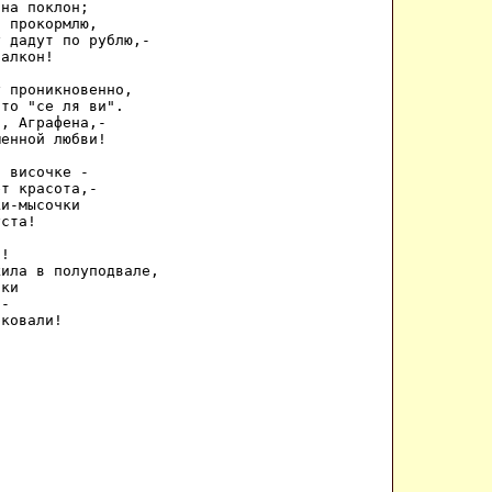
на поклон; 

 прокормлю, 

 дадут по рублю,- 

алкон! 

 проникновенно, 

то "се ля ви". 

, Аграфена,- 

енной любви! 

 височке - 

т красота,- 

и-мысочки 

ста! 

! 

ила в полуподвале, 

ки 

- 

рковали! 