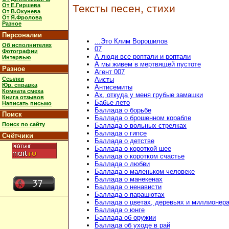
От Е.Гиршева
Тексты песен, стихи
От В.Окунева
От Я.Фролова
Разное
Персоналии
...Это Клим Ворошилов
Об исполнителях
07
Фотографии
А люди все роптали и роптали
Интервью
А мы живем в мертвящей пустоте
Разное
Агент 007
Ссылки
Аисты
Юр. справка
Антисемиты
Комната смеха
Ах, откуда у меня грубые замашки
Книга отзывов
Бабье лето
Написать письмо
Баллада о борьбе
Поиск
Баллада о брошенном корабле
Поиск по сайту
Баллада о вольных стрелках
Баллада о гипсе
Счётчики
Баллада о детстве
Баллада о короткой шее
Баллада о коротком счастье
Баллада о любви
Баллада о маленьком человеке
Баллада о манекенах
Баллада о ненависти
Баллада о парашютах
Баллада о цветах, деревьях и миллионер
Баллада о юнге
Баллада об оружии
Баллада об уходе в рай