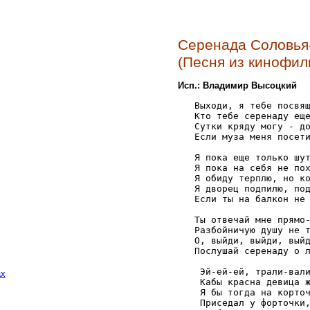
Серенада Соловья
(Песня из кинофил
Исп.: Владимир Высоцкий
   Выходи, я тебе посвящ
   Кто тебе серенаду еще
   Сутки кряду могу - до
   Если муза меня посети
   Я пока еще только шут
   Я пока на себя не пох
   Я обиду терплю, но ко
   Я дворец подпилю, под
   Если ты на балкон не 
   Ты отвечай мне прямо-
   Разбойничую душу не т
   О, выйди, выйди, выйд
   Послушай серенаду о л
    Эй-ей-ей, трали-вали
ах
    Кабы красна девица ж
    Я бы тогда на корточ
    Приседал у форточки,