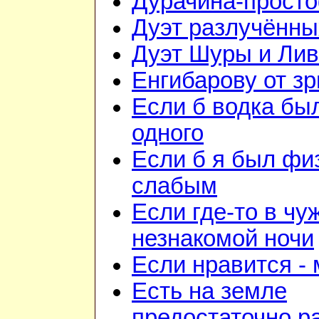
Дурачина-прост
Дуэт разлучённы
Дуэт Шуры и Лив
Енгибарову от з
Если б водка бы
одного
Если б я был фи
слабым
Если где-то в чу
незнакомой ночи
Если нравится -
Есть на земле
предостаточно р