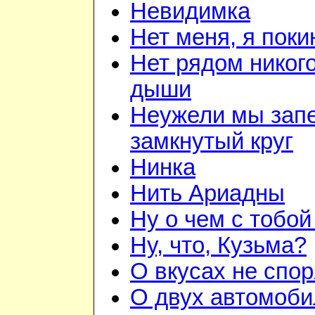
Невидимка
Нет меня, я пок
Нет рядом никого
дыши
Неужели мы зап
замкнутый круг
Нинка
Нить Ариадны
Ну о чем с тобой
Ну, что, Кузьма?
О вкусах не спор
О двух автомоби