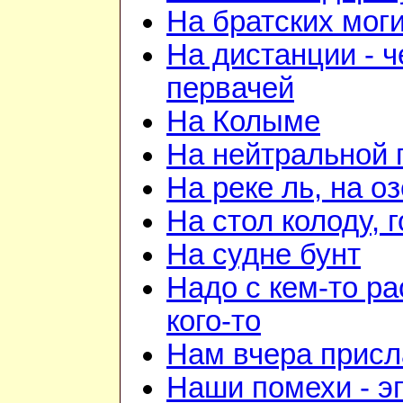
На братских мог
На дистанции - ч
первачей
На Колыме
На нейтральной 
На реке ль, на о
На стол колоду, 
На судне бунт
Надо с кем-то ра
кого-то
Нам вчера прис
Наши помехи - э