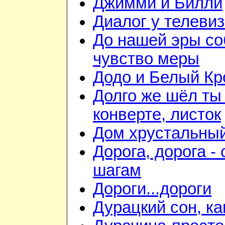
Джимми и Билли
Диалог у телеви
До нашей эры с
чувство меры
Додо и Белый Кр
Долго же шёл ты
конверте, листок
Дом хрустальны
Дорога, дорога - 
шагам
Дороги...дороги
Дурацкий сон, ка