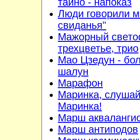
тайно - напоказ
Люди говорили м
свиданья"
Мажорный свето
трехцветье, трио
Мао Цзедун - бо
шалун
Марафон
Маринка, слушай
Маринка!
Марш акваланги
Марш антиподов