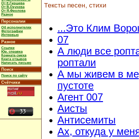
От Е.Гиршева
Тексты песен, стихи
От В.Окунева
От Я.Фролова
Разное
Персоналии
...Это Клим Вор
Об исполнителях
Фотографии
Интервью
07
Разное
А люди все ропт
Ссылки
Юр. справка
Комната смеха
Книга отзывов
роптали
Написать письмо
Поиск
А мы живем в м
Поиск по сайту
Счётчики
пустоте
Агент 007
Аисты
Антисемиты
Ах, откуда у мен