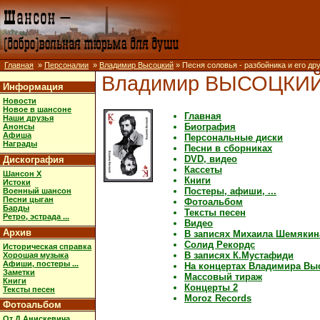
Главная
»
Персоналии
»
Владимир Высоцкий
» Песня соловья - разбойника и его др
Владимир ВЫСОЦКИ
Информация
Новости
Новое в шансоне
Главная
Наши друзья
Биография
Анонсы
Афиша
Персональные диски
Награды
Песни в сборниках
DVD, видео
Дискография
Кассеты
Шансон X
Книги
Истоки
Постеры, афиши, ...
Военный шансон
Песни цыган
Фотоальбом
Барды
Тексты песен
Ретро, эстрада ...
Видео
Архив
В записях Михаила Шемякин
Солид Рекордс
Историческая справка
В записях К.Мустафиди
Хорошая музыка
Афиши, постеры ...
На концертах Владимира Вы
Заметки
Массовый тираж
Книги
Концерты 2
Тексты песен
Moroz Records
Фотоальбом
От Д.Анискевича