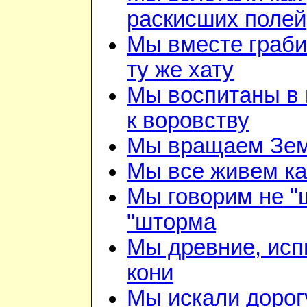
раскисших полей
Мы вместе граби
ту же хату
Мы воспитаны в 
к воровству
Мы вращаем Зе
Мы все живем ка
Мы говорим не "
"шторма
Мы древние, ис
кони
Мы искали дорог