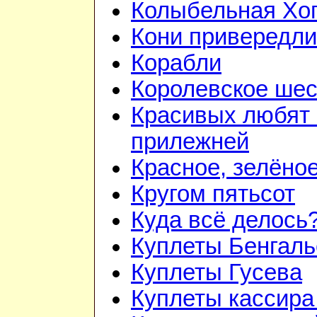
Колыбельная Хо
Кони привередл
Корабли
Королевское шес
Красивых любят
прилежней
Красное, зелёно
Кругом пятьсот
Куда всё делось
Куплеты Бенгаль
Куплеты Гусева
Куплеты кассира