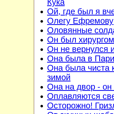
Кука
Ой, где был я вч
Олегу Ефремову
Оловянные солд
Он был хирурго
Он не вернулся 
Она была в Пар
Она была чиста к
зимой
Она на двор - он
Оплавляются све
Осторожно! Гриз