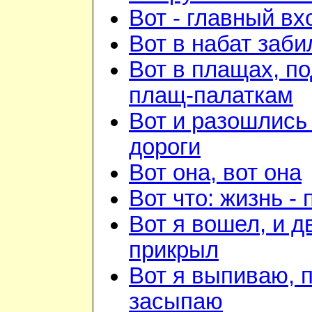
Вот - главный вх
Вот в набат заби
Вот в плащах, п
плащ-палаткам
Вот и разошлись 
дороги
Вот она, вот она
Вот что: жизнь -
Вот я вошел, и д
прикрыл
Вот я выпиваю, 
засыпаю