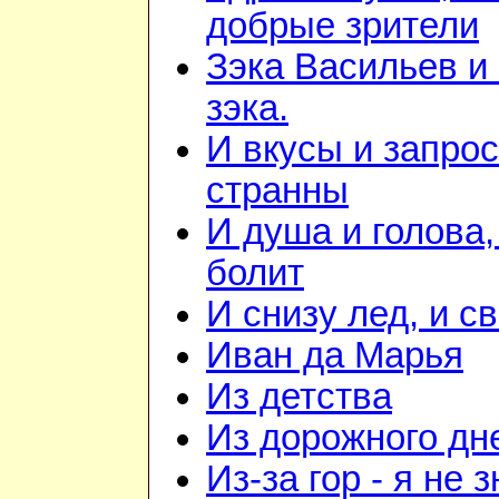
добрые зрители
Зэка Васильев и
зэка.
И вкусы и запрос
странны
И душа и голова,
болит
И снизу лед, и с
Иван да Марья
Из детства
Из дорожного дн
Из-за гор - я не 