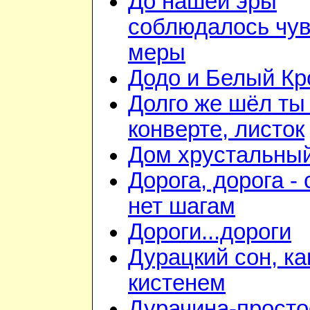
До нашей эры
соблюдалось чув
меры
Додо и Белый Кр
Долго же шёл ты
конверте, листок
Дом хрустальны
Дорога, дорога - 
нет шагам
Дороги...дороги
Дурацкий сон, ка
кистенем
Дурачина-прост