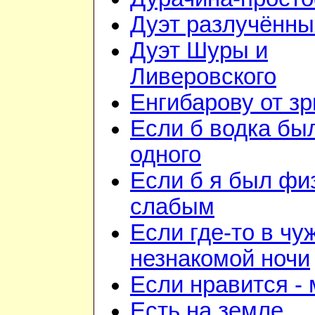
Дуэт разлучённы
Дуэт Шуры и
Ливеровского
Енгибарову от з
Если б водка бы
одного
Если б я был фи
слабым
Если где-то в чу
незнакомой ночи
Если нравится -
Есть на земле