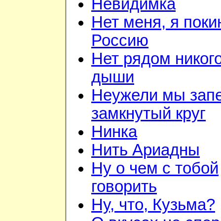
Невидимка
Нет меня, я поки
Россию
Нет рядом никого
дыши
Неужели мы зап
замкнутый круг
Нинка
Нить Ариадны
Ну о чем с тобой
говорить
Ну, что, Кузьма?