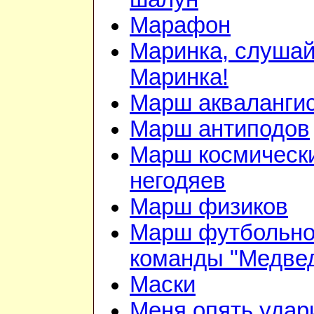
Марафон
Маринка, слушай
Маринка!
Марш акваланги
Марш антиподов
Марш космическ
негодяев
Марш физиков
Марш футбольн
команды "Медве
Маски
Меня опять удар