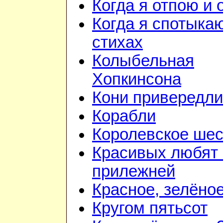
Когда я отпою и
Когда я спотыка
стихах
Колыбельная
Хопкинсона
Кони привередл
Корабли
Королевское шес
Красивых любят
прилежней
Красное, зелёно
Кругом пятьсот