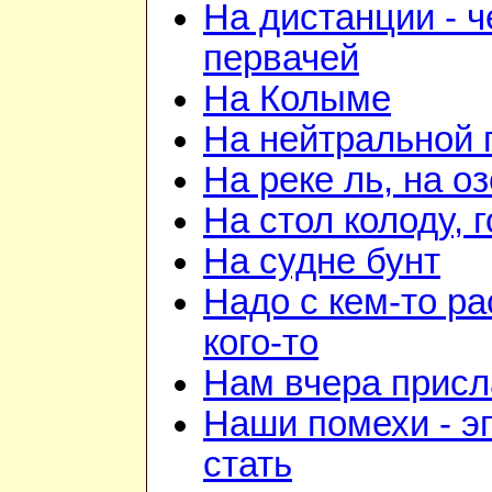
На дистанции - ч
первачей
На Колыме
На нейтральной 
На реке ль, на о
На стол колоду, 
На судне бунт
Надо с кем-то ра
кого-то
Нам вчера прис
Наши помехи - э
стать