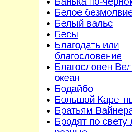
Банька по-чёрно
Белое безмолви
Белый вальс
Бесы
Благодать или
благословение
Благословен Вел
океан
Бодайбо
Большой Каретн
Братьям Вайнер
Бродят по свету