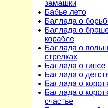
замашки
Бабье лето
Баллада о борьб
Баллада о брош
корабле
Баллада о воль
стрелках
Баллада о гипсе
Баллада о детст
Баллада о корот
Баллада о корот
счастье