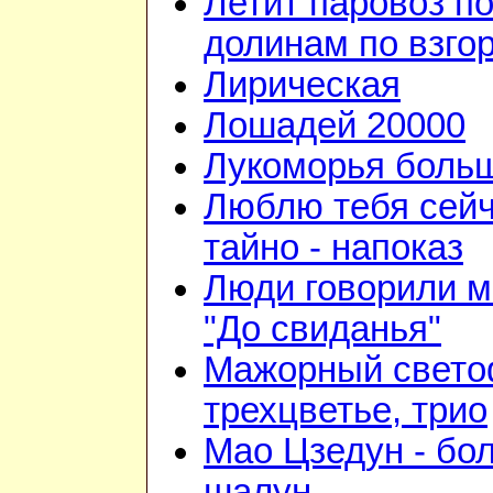
Летит паровоз п
долинам по взго
Лирическая
Лошадей 20000
Лукоморья больш
Люблю тебя сейч
тайно - напоказ
Люди говорили м
"До свиданья"
Мажорный свето
трехцветье, трио
Мао Цзедун - бо
шалун