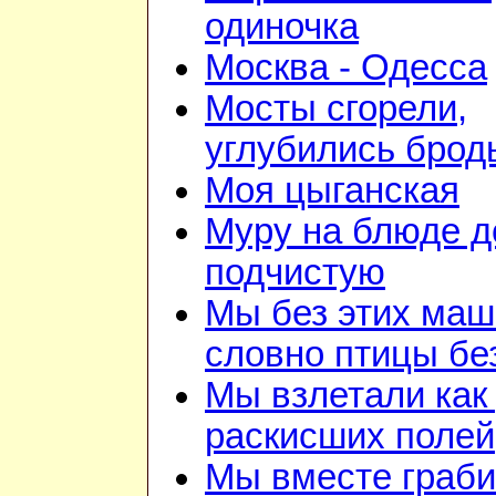
одиночка
Москва - Одесса
Мосты сгорели,
углубились брод
Моя цыганская
Муру на блюде 
подчистую
Мы без этих маш
словно птицы бе
Мы взлетали как 
раскисших полей
Мы вместе граби