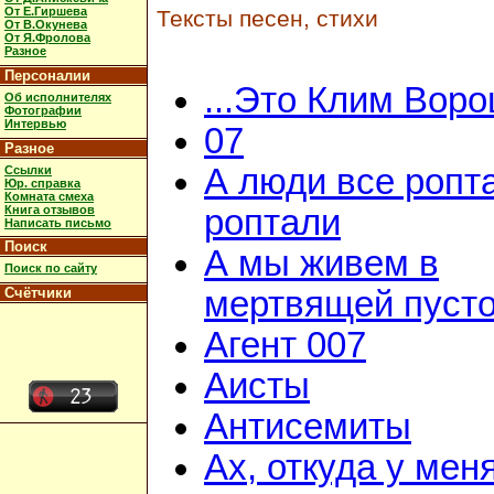
От Е.Гиршева
Тексты песен, стихи
От В.Окунева
От Я.Фролова
Разное
Персоналии
...Это Клим Вор
Об исполнителях
Фотографии
Интервью
07
Разное
А люди все ропт
Ссылки
Юр. справка
Комната смеха
Книга отзывов
роптали
Написать письмо
Поиск
А мы живем в
Поиск по сайту
Счётчики
мертвящей пусто
Агент 007
Аисты
Антисемиты
Ах, откуда у мен