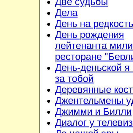
Две судьбы
Дела
День на редкост
День рождения
лейтенанта мили
ресторане "Берл
День-деньской я 
за тобой
Деревянные кос
Джентельмены у
Джимми и Билли
Диалог у телеви