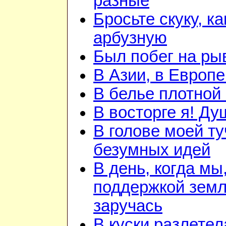
разные
Бросьте скуку, ка
арбузную
Был побег на ры
В Азии, в Европе
В белье плотной 
В восторге я! Ду
В голове моей ту
безумных идей
В день, когда мы
поддержкой зем
заручась
В куски разлетел