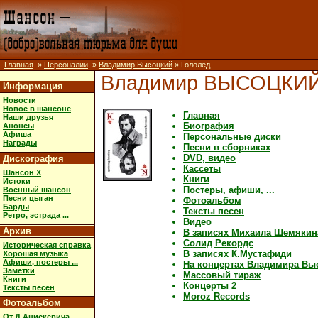
Главная
»
Персоналии
»
Владимир Высоцкий
» Гололёд
Владимир ВЫСОЦКИ
Информация
Новости
Новое в шансоне
Главная
Наши друзья
Биография
Анонсы
Афиша
Персональные диски
Награды
Песни в сборниках
DVD, видео
Дискография
Кассеты
Шансон X
Книги
Истоки
Постеры, афиши, ...
Военный шансон
Песни цыган
Фотоальбом
Барды
Тексты песен
Ретро, эстрада ...
Видео
Архив
В записях Михаила Шемякин
Солид Рекордс
Историческая справка
В записях К.Мустафиди
Хорошая музыка
Афиши, постеры ...
На концертах Владимира Вы
Заметки
Массовый тираж
Книги
Концерты 2
Тексты песен
Moroz Records
Фотоальбом
От Д.Анискевича