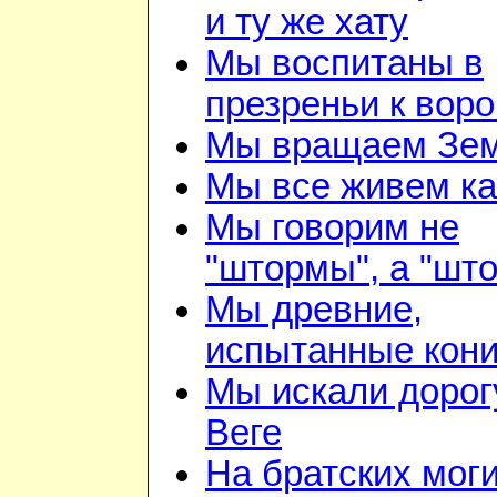
и ту же хату
Мы воспитаны в
презреньи к воро
Мы вращаем Зе
Мы все живем ка
Мы говорим не
"штормы", а "шт
Мы древние,
испытанные кон
Мы искали дорог
Веге
На братских мог