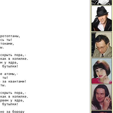
ротоптаны, 

сь ты! 

тонами, 

ы. 

скрыть пора,- 

как в копилке. 

м у ядра, 

 бутылки! 

е атомы,- 

 ты! 

 за квантами! 

ты. 

скрыть пора,- 

как в копилке. 

рвем у ядра, 

 бутылки! 

но за бороду 
