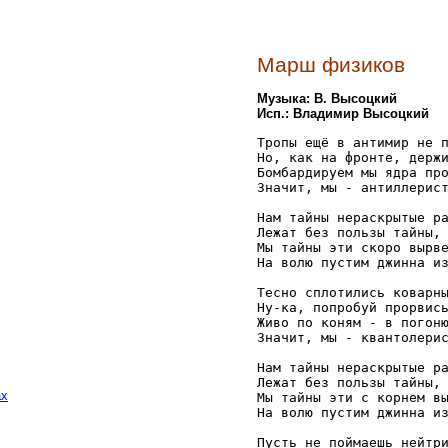
Марш физиков
Музыка: В. Высоцкий
Исп.: Владимир Высоцкий
Тропы ещё в антимир не п
Но, как на фронте, держи
Бомбардируем мы ядра про
Значит, мы - антиллерист
Нам тайны нераскрытые ра
Лежат без пользы тайны, 
Мы тайны эти скоро вырве
На волю пустим джинна из
Тесно сплотились коварны
Ну-ка, попробуй прорвись
Живо по коням - в погоню
Значит, мы - квантолерис
Нам тайны нераскрытые ра
Лежат без пользы тайны, 
ах
Мы тайны эти с корнем вы
На волю пустим джинна из
Пусть не поймаешь нейтри