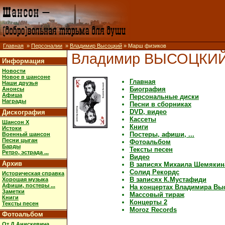
Главная
»
Персоналии
»
Владимир Высоцкий
» Марш физиков
Владимир ВЫСОЦКИ
Информация
Новости
Новое в шансоне
Главная
Наши друзья
Биография
Анонсы
Афиша
Персональные диски
Награды
Песни в сборниках
DVD, видео
Дискография
Кассеты
Шансон X
Книги
Истоки
Постеры, афиши, ...
Военный шансон
Песни цыган
Фотоальбом
Барды
Тексты песен
Ретро, эстрада ...
Видео
Архив
В записях Михаила Шемякин
Солид Рекордс
Историческая справка
В записях К.Мустафиди
Хорошая музыка
Афиши, постеры ...
На концертах Владимира Вы
Заметки
Массовый тираж
Книги
Концерты 2
Тексты песен
Moroz Records
Фотоальбом
От Д.Анискевича