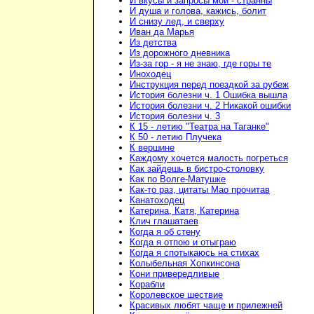
И вкусы и запросы мои - странны
И душа и голова, кажись, болит
И снизу лед, и сверху
Иван да Марья
Из детства
Из дорожного дневника
Из-за гор - я не знаю, где горы те
Иноходец
Инструкция перед поездкой за рубеж
История болезни ч. 1 Ошибка вышла
История болезни ч. 2 Никакой ошибки
История болезни ч. 3
К 15 - летию "Театра на Таганке"
К 50 - летию Плучека
К вершине
Каждому хочется малость погреться
Как зайдешь в бистро-столовку
Как по Волге-Матушке
Как-то раз, цитаты Мао прочитав
Канатоходец
Катерина, Катя, Катерина
Клич глашатаев
Когда я об стену
Когда я отпою и отыграю
Когда я спотыкаюсь на стихах
Колыбельная Хопкинсона
Кони привередливые
Корабли
Королевское шествие
Красивых любят чаще и прилежней