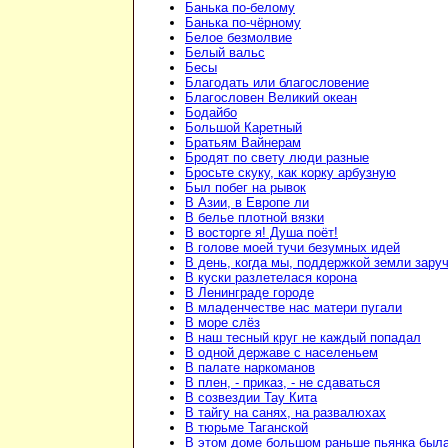
Банька по-белому
Банька по-чёрному
Белое безмолвие
Белый вальс
Бесы
Благодать или благословение
Благословен Великий океан
Бодайбо
Большой Каретный
Братьям Вайнерам
Бродят по свету люди разные
Бросьте скуку, как корку арбузную
Был побег на рывок
В Азии, в Европе ли
В белье плотной вязки
В восторге я! Душа поёт!
В голове моей тучи безумных идей
В день, когда мы, поддержкой земли зару
В куски разлетелася корона
В Ленинграде городе
В младенчестве нас матери пугали
В море слёз
В наш тесный круг не каждый попадал
В одной державе с населеньем
В палате наркоманов
В плен, - приказ, - не сдаваться
В созвездии Тау Кита
В тайгу на санях, на развалюхах
В тюрьме Таганской
В этом доме большом раньше пьянка был