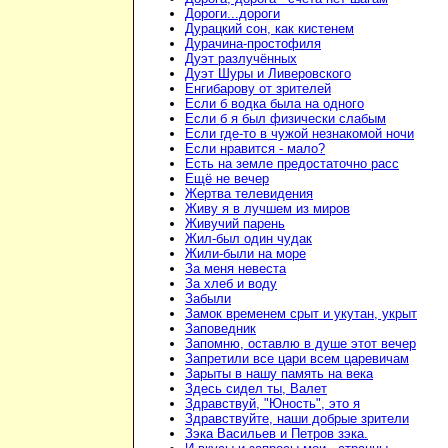
Дороги...дороги
Дурацкий сон, как кистенем
Дурачина-простофиля
Дуэт разлучённых
Дуэт Шуры и Ливеровского
Енгибарову от зрителей
Если б водка была на одного
Если б я был физически слабым
Если где-то в чужой незнакомой ночи
Если нравится - мало?
Есть на земле предостаточно расс
Ещё не вечер
Жертва телевидения
Живу я в лучшем из миров
Живучий парень
Жил-был один чудак
Жили-были на море
За меня невеста
За хлеб и воду
Забыли
Замок временем срыт и укутан, укрыт
Заповедник
Запомню, оставлю в душе этот вечер
Запретили все цари всем царевичам
Зарыты в нашу память на века
Здесь сидел ты, Валет
Здравствуй, "Юность", это я
Здравствуйте, наши добрые зрители
Зэка Васильев и Петров зэка.