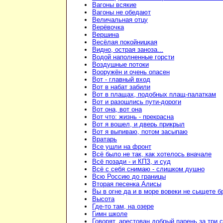
Вагоны всякие
Вагоны не обедают
Величальная отцу
Верёвочка
Вершина
Весёлая покойницкая
Видно, острая заноза...
Водой наполненные горсти
Воздушные потоки
Вооружён и очень опасен
Вот - главный вход
Вот в набат забили
Вот в плащах, подобных плащ-палаткам
Вот и разошлись пути-дороги
Вот она, вот она
Вот что: жизнь - прекрасна
Вот я вошел, и дверь прикрыл
Вот я выпиваю, потом засыпаю
Вратарь
Все ушли на фронт
Всё было не так, как хотелось вначале
Всё позади - и КПЗ, и суд
Всё с себя снимаю - слишком душно
Всю Россию до границы
Вторая песенка Алисы
Вы в огне да и в море вовеки не сыщете б
Высота
Где-то там, на озере
Гимн школе
Говорят, арестован добрый парень за три 