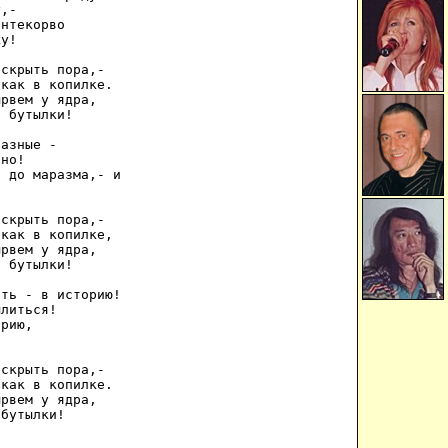
,- 

нтекорво 

у! 

скрыть пора,- 

как в копилке. 

рвем у ядра, 

 бутылки! 

азные - 

но! 

 до маразма,- и 

скрыть пора,- 

как в копилке, 

рвем у ядра, 

 бутылки! 

ть - в историю! 

литься! 

рию, 

 

скрыть пора,- 

как в копилке. 

рвем у ядра, 

 бутылки! 