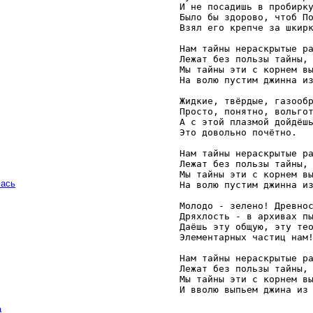
И не посадишь в пробирку
Было бы здорово, чтоб По
Взял его крепче за шкирк
Нам тайны нераскрытые ра
Лежат без пользы тайны, 
Мы тайны эти с корнем вы
На волю пустим джинна из
Жидкие, твёрдые, газообр
Просто, понятно, вольгот
А с этой плазмой дойдёшь
Это довольно почётно. 

Нам тайны нераскрытые ра
Лежат без пользы тайны, 
Мы тайны эти с корнем вы
чась
На волю пустим джинна из
Молодо - зелено! Древнос
Дряхлость - в архивах пы
Даёшь эту общую, эту тео
Элементарных частиц нам!
Нам тайны нераскрытые ра
Лежат без пользы тайны, 
Мы тайны эти с корнем вы
И вволю выпьем джина из
а