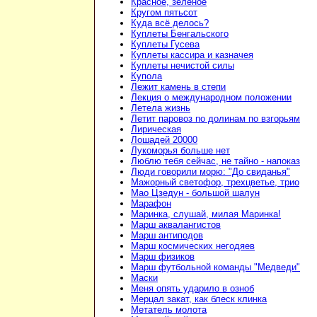
Красное, зелёное
Кругом пятьсот
Куда всё делось?
Куплеты Бенгальского
Куплеты Гусева
Куплеты кассира и казначея
Куплеты нечистой силы
Купола
Лежит камень в степи
Лекция о международном положении
Летела жизнь
Летит паровоз по долинам по взгорьям
Лирическая
Лошадей 20000
Лукоморья больше нет
Люблю тебя сейчас, не тайно - напоказ
Люди говорили морю: "До свиданья"
Мажорный светофор, трехцветье, трио
Мао Цзедун - большой шалун
Марафон
Маринка, слушай, милая Маринка!
Марш аквалангистов
Марш антиподов
Марш космических негодяев
Марш физиков
Марш футбольной команды "Медведи"
Маски
Меня опять ударило в озноб
Мерцал закат, как блеск клинка
Метатель молота