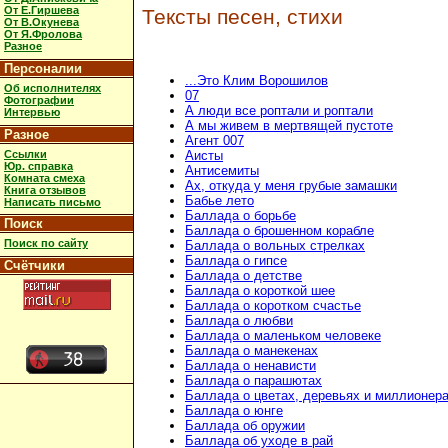
От Е.Гиршева
Тексты песен, стихи
От В.Окунева
От Я.Фролова
Разное
Персоналии
...Это Клим Ворошилов
Об исполнителях
07
Фотографии
А люди все роптали и роптали
Интервью
А мы живем в мертвящей пустоте
Разное
Агент 007
Ссылки
Аисты
Юр. справка
Антисемиты
Комната смеха
Ах, откуда у меня грубые замашки
Книга отзывов
Бабье лето
Написать письмо
Баллада о борьбе
Поиск
Баллада о брошенном корабле
Поиск по сайту
Баллада о вольных стрелках
Баллада о гипсе
Счётчики
Баллада о детстве
Баллада о короткой шее
Баллада о коротком счастье
Баллада о любви
Баллада о маленьком человеке
Баллада о манекенах
Баллада о ненависти
Баллада о парашютах
Баллада о цветах, деревьях и миллионер
Баллада о юнге
Баллада об оружии
Баллада об уходе в рай