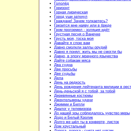
Гололёд
Горизонт
Горная лирическая
Город уши заткнул
Граждане! Зачем толкаетесь?
Грезится мне наяву или в бреде
Гром прогремел - золяция идёт
Грустная песня о Ванечке
Грусть моя, тоска моя
Давайте я спою вам
Давно смолкли залпы орудий
Давно я понял: жить мы не смогли бы
Давно, в эпоху мрачного язычества
Дайте собакам мяса
Два судна
Две просьбы
Две судьбы
Дела
День на редкость
День рождения лейтенанта милиции в рес
День-деньской я с тобой, за тобой
Деревянные костюмы
Джентельмены удачи
Джимми и Билли
Диалог у телевизора
До нашей эры соблюдалось чувство меры
Додо и Белый Кролик
Долго же шёл ты в конверте, листок
Дом хрустальный
Дорога, дорога - счета нет шагам