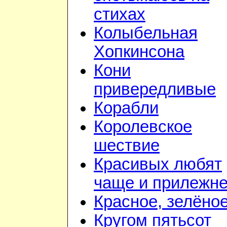
стихах
Колыбельная
Хопкинсона
Кони
привередливые
Корабли
Королевское
шествие
Красивых любят
чаще и прилежн
Красное, зелёно
Кругом пятьсот