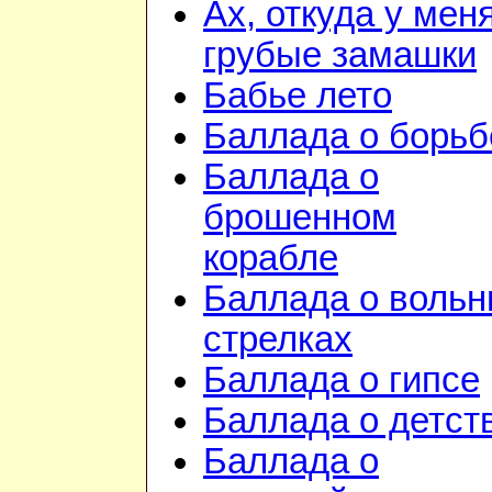
Ах, откуда у мен
грубые замашки
Бабье лето
Баллада о борьб
Баллада о
брошенном
корабле
Баллада о воль
стрелках
Баллада о гипсе
Баллада о детст
Баллада о