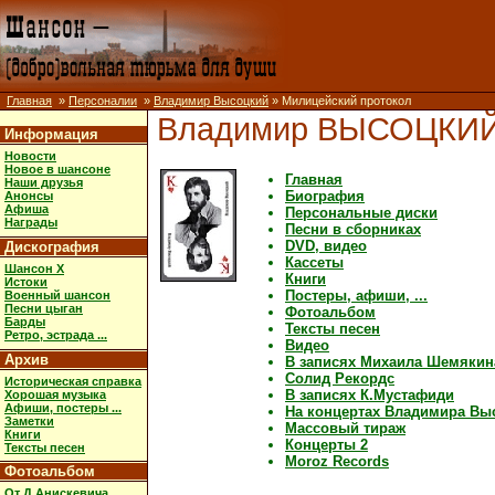
Главная
»
Персоналии
»
Владимир Высоцкий
» Милицейский протокол
Владимир ВЫСОЦКИ
Информация
Новости
Новое в шансоне
Главная
Наши друзья
Биография
Анонсы
Афиша
Персональные диски
Награды
Песни в сборниках
DVD, видео
Дискография
Кассеты
Шансон X
Книги
Истоки
Постеры, афиши, ...
Военный шансон
Песни цыган
Фотоальбом
Барды
Тексты песен
Ретро, эстрада ...
Видео
Архив
В записях Михаила Шемякин
Солид Рекордс
Историческая справка
В записях К.Мустафиди
Хорошая музыка
Афиши, постеры ...
На концертах Владимира Вы
Заметки
Массовый тираж
Книги
Концерты 2
Тексты песен
Moroz Records
Фотоальбом
От Д.Анискевича