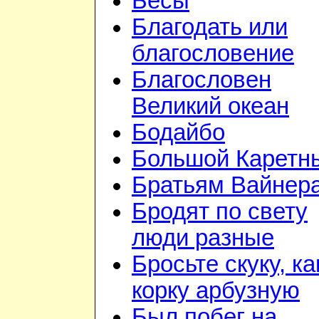
Бесы
Благодать или
благословение
Благословен
Великий океан
Бодайбо
Большой Каретн
Братьям Вайнер
Бродят по свету
люди разные
Бросьте скуку, ка
корку арбузную
Был побег на