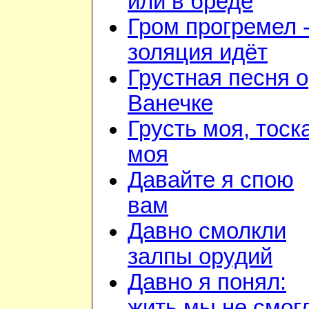
или в бреде
Гром прогремел 
золяция идёт
Грустная песня о
Ванечке
Грусть моя, тоск
моя
Давайте я спою
вам
Давно смолкли
залпы орудий
Давно я понял:
жить мы не смог