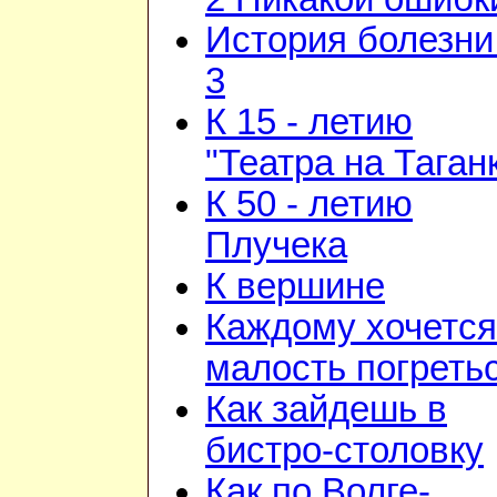
История болезни 
3
К 15 - летию
"Театра на Таган
К 50 - летию
Плучека
К вершине
Каждому хочется
малость погреть
Как зайдешь в
бистро-столовку
Как по Волге-