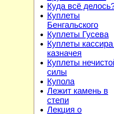
Куда всё делось
Куплеты
Бенгальского
Куплеты Гусева
Куплеты кассира
казначея
Куплеты нечисто
силы
Купола
Лежит камень в
степи
Лекция о