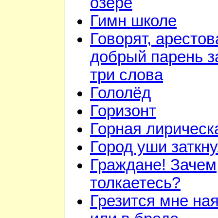
озере
Гимн школе
Говорят, арестов
добрый парень з
три слова
Гололёд
Горизонт
Горная лирическ
Город уши заткн
Граждане! Зачем
толкаетесь?
Грезится мне на