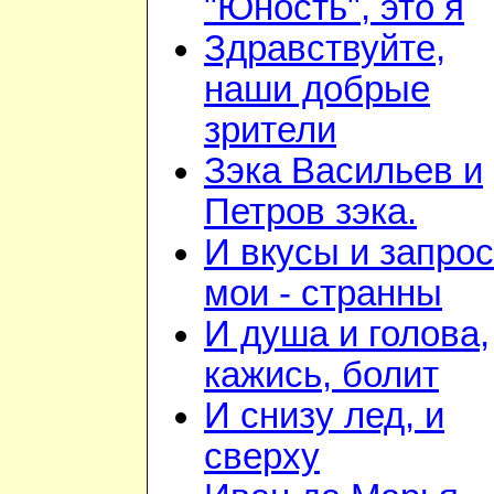
"Юность", это я
Здравствуйте,
наши добрые
зрители
Зэка Васильев и
Петров зэка.
И вкусы и запро
мои - странны
И душа и голова,
кажись, болит
И снизу лед, и
сверху