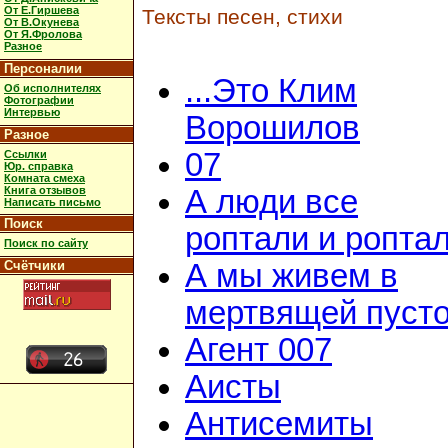
От Е.Гиршева
Тексты песен, стихи
От В.Окунева
От Я.Фролова
Разное
Персоналии
...Это Клим
Об исполнителях
Фотографии
Интервью
Ворошилов
Разное
07
Ссылки
Юр. справка
Комната смеха
Книга отзывов
А люди все
Написать письмо
Поиск
роптали и ропта
Поиск по сайту
Счётчики
А мы живем в
мертвящей пусто
Агент 007
Аисты
Антисемиты