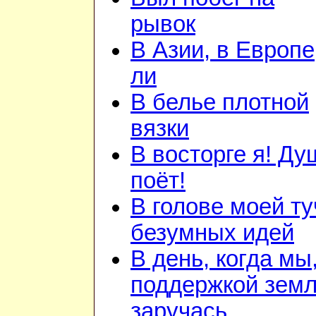
рывок
В Азии, в Европе
ли
В белье плотной
вязки
В восторге я! Ду
поёт!
В голове моей ту
безумных идей
В день, когда мы
поддержкой зем
заручась