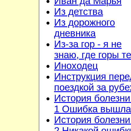
Иван да Марья
Из детства
Из дорожного
дневника
Из-за гор - я не
знаю, где горы т
Иноходец
Инструкция пере
поездкой за руб
История болезни 
1 Ошибка вышла
История болезни 
2 Никакой ошибк