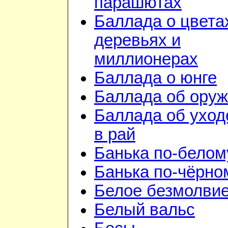
парашютах
Баллада о цвета
деревьях и
миллионерах
Баллада о юнге
Баллада об ору
Баллада об уход
в рай
Банька по-белом
Банька по-чёрно
Белое безмолви
Белый вальс