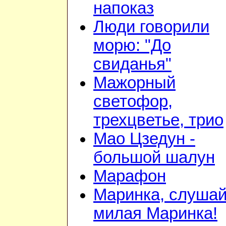
напоказ
Люди говорили
морю: "До
свиданья"
Мажорный
светофор,
трехцветье, трио
Мао Цзедун -
большой шалун
Марафон
Маринка, слушай
милая Маринка!