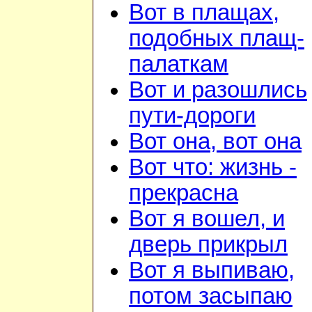
Вот в плащах,
подобных плащ-
палаткам
Вот и разошлись
пути-дороги
Вот она, вот она
Вот что: жизнь -
прекрасна
Вот я вошел, и
дверь прикрыл
Вот я выпиваю,
потом засыпаю