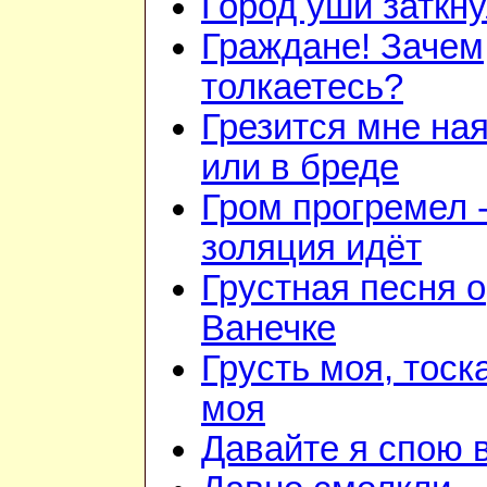
Город уши заткн
Граждане! Зачем
толкаетесь?
Грезится мне на
или в бреде
Гром прогремел 
золяция идёт
Грустная песня о
Ванечке
Грусть моя, тоск
моя
Давайте я спою 