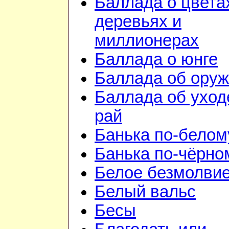
Баллада о цвета
деревьях и
миллионерах
Баллада о юнге
Баллада об ору
Баллада об уход
рай
Банька по-белом
Банька по-чёрно
Белое безмолви
Белый вальс
Бесы