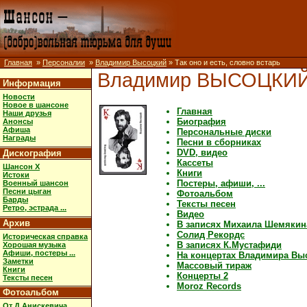
Главная
»
Персоналии
»
Владимир Высоцкий
» Так оно и есть, словно встарь
Владимир ВЫСОЦКИ
Информация
Новости
Новое в шансоне
Главная
Наши друзья
Биография
Анонсы
Афиша
Персональные диски
Награды
Песни в сборниках
DVD, видео
Дискография
Кассеты
Шансон X
Книги
Истоки
Постеры, афиши, ...
Военный шансон
Песни цыган
Фотоальбом
Барды
Тексты песен
Ретро, эстрада ...
Видео
Архив
В записях Михаила Шемякин
Солид Рекордс
Историческая справка
В записях К.Мустафиди
Хорошая музыка
Афиши, постеры ...
На концертах Владимира Вы
Заметки
Массовый тираж
Книги
Концерты 2
Тексты песен
Moroz Records
Фотоальбом
От Д.Анискевича