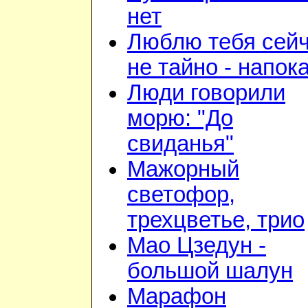
нет
Люблю тебя сейч
не тайно - напок
Люди говорили
морю: "До
свиданья"
Мажорный
светофор,
трехцветье, трио
Мао Цзедун -
большой шалун
Марафон