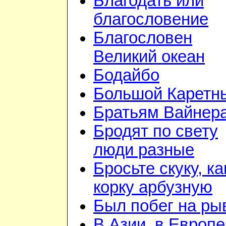
Благодать или
благословение
Благословен
Великий океан
Бодайбо
Большой Каретн
Братьям Вайнер
Бродят по свету
люди разные
Бросьте скуку, ка
корку арбузную
Был побег на ры
В Азии, в Европе