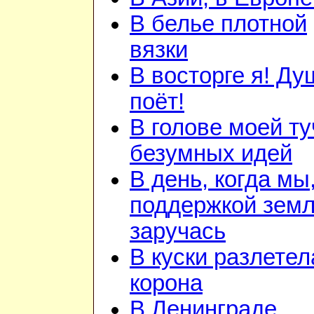
В белье плотной
вязки
В восторге я! Ду
поёт!
В голове моей ту
безумных идей
В день, когда мы
поддержкой зем
заручась
В куски разлетел
корона
В Ленинграде