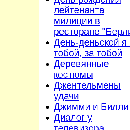
лейтенанта
милиции в
ресторане "Берл
День-деньской я 
тобой, за тобой
Деревянные
костюмы
Джентельмены
удачи
Джимми и Билли
Диалог у
телевизора