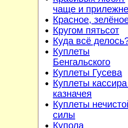
чаще и прилежн
Красное, зелёно
Кругом пятьсот
Куда всё делось
Куплеты
Бенгальского
Куплеты Гусева
Куплеты кассира
казначея
Куплеты нечисто
силы
Купола