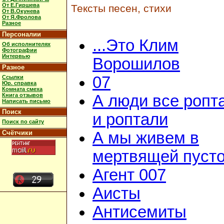
От Е.Гиршева
Тексты песен, стихи
От В.Окунева
От Я.Фролова
Разное
Персоналии
...Это Клим
Об исполнителях
Фотографии
Интервью
Ворошилов
Разное
07
Ссылки
Юр. справка
Комната смеха
Книга отзывов
А люди все ропт
Написать письмо
Поиск
и роптали
Поиск по сайту
Счётчики
А мы живем в
мертвящей пусто
Агент 007
Аисты
Антисемиты