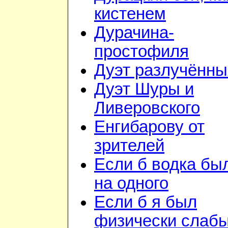
кистенем
Дурачина-
простофиля
Дуэт разлучённы
Дуэт Шуры и
Ливеровского
Енгибарову от
зрителей
Если б водка бы
на одного
Если б я был
физически слаб