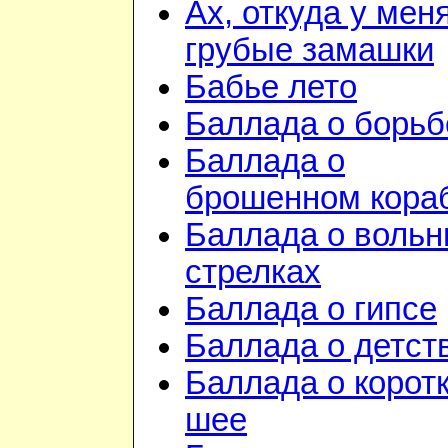
Ах, откуда у мен
грубые замашки
Бабье лето
Баллада о борьб
Баллада о
брошенном кора
Баллада о воль
стрелках
Баллада о гипсе
Баллада о детст
Баллада о корот
шее