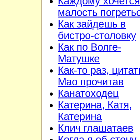
Каждому хочется
малость погреть
Как зайдешь в
бистро-столовку
Как по Волге-
Матушке
Как-то раз, цита
Мао прочитав
Канатоходец
Катерина, Катя,
Катерина
Клич глашатаев
Когда я об стену