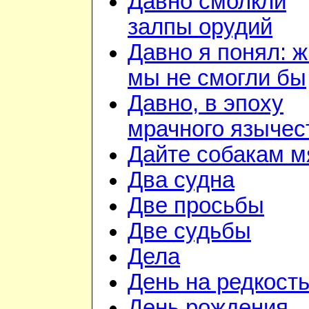
Давно смолкли
залпы орудий
Давно я понял: ж
мы не смогли бы
Давно, в эпоху
мрачного язычес
Дайте собакам м
Два судна
Две просьбы
Две судьбы
Дела
День на редкост
День рождения