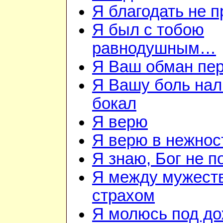
Я благодать не 
Я был с тобою
равнодушным…
Я Ваш обман пе
Я Вашу боль нал
бокал
Я верю
Я верю в нежнос
Я знаю, Бог не п
Я между мужест
страхом
Я молюсь под д