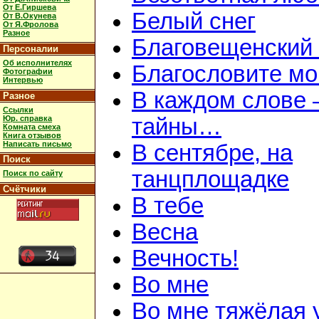
От Е.Гиршева
Белый снег
От В.Окунева
От Я.Фролова
Разное
Благовещенский
Персоналии
Об исполнителях
Благословите мою
Фотографии
Интервью
В каждом слове 
Разное
Ссылки
Юр. справка
тайны…
Комната смеха
Книга отзывов
Написать письмо
В сентябре, на
Поиск
танцплощадке
Поиск по сайту
Счётчики
В тебе
Весна
Вечность!
Во мне
Во мне тяжёлая 