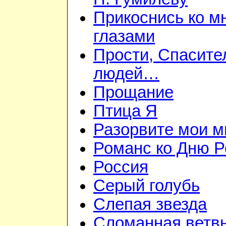
Прикоснись ко м
глазами
Прости, Спасител
людей…
Прощание
Птица Я
Разорвите мои 
Романс ко Дню Р
Россия
Серый голубь
Слепая звезда
Сломанная ветв