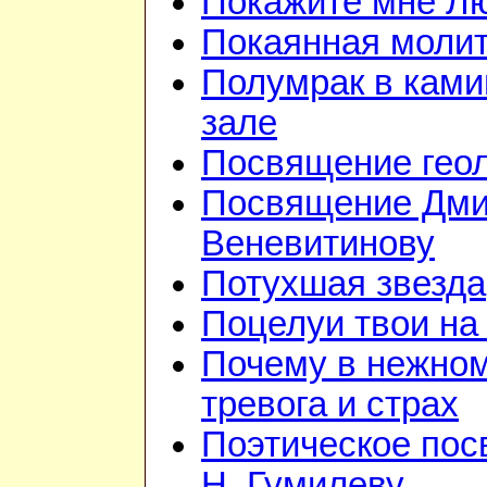
Покажите мне Л
Покаянная моли
Полумрак в кам
зале
Посвящение гео
Посвящение Дм
Веневитинову
Потухшая звезда
Поцелуи твои на
Почему в нежно
тревога и страх
Поэтическое по
Н. Гумилеву