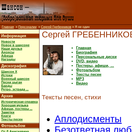
Главная
»
Персоналии
»
Сергей Гребенников
» Я не один
Сергей ГРЕБЕННИКО
Информация
Новости
Новое в шансоне
Главная
Наши друзья
Биография
Анонсы
Афиша
Персональные диски
Награды
DVD, видео
Постеры, афиши, ...
Дискография
Фотоальбом
Шансон X
Тексты песен
Истоки
MP3
Военный шансон
Песни цыган
Видео
Барды
Ретро, эстрада ...
Архив
Тексты песен, стихи
Историческая справка
Хорошая музыка
Афиши, постеры ...
Заметки
Аплодисменты
Книги
Тексты песен
Фотоальбом
Безответная люб
От Д.Анискевича