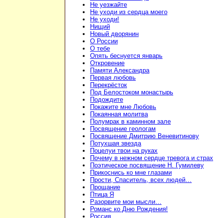
Не уезжайте
Не уходи из сердца моего
Не уходи!
Нищий
Новый дворянин
О России
О тебе
Опять беснуется январь
Откровение
Памяти Александра
Первая любовь
Перекрёсток
Под Белостоком монастырь
Подождите
Покажите мне Любовь
Покаянная молитва
Полумрак в каминном зале
Посвящение геологам
Посвящение Дмитрию Веневитинову
Потухшая звезда
Поцелуи твои на руках
Почему в нежном сердце тревога и страх
Поэтическое посвящение Н. Гумилеву
Прикоснись ко мне глазами
Прости, Спаситель, всех людей…
Прощание
Птица Я
Разорвите мои мысли…
Романс ко Дню Рождения!
Россия