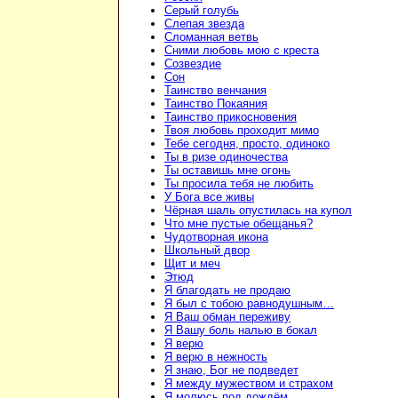
Серый голубь
Слепая звезда
Сломанная ветвь
Сними любовь мою с креста
Созвездие
Сон
Таинство венчания
Таинство Покаяния
Таинство прикосновения
Твоя любовь проходит мимо
Тебе сегодня, просто, одиноко
Ты в ризе одиночества
Ты оставишь мне огонь
Ты просила тебя не любить
У Бога все живы
Чёрная шаль опустилась на купол
Что мне пустые обещанья?
Чудотворная икона
Школьный двор
Щит и меч
Этюд
Я благодать не продаю
Я был с тобою равнодушным…
Я Ваш обман переживу
Я Вашу боль налью в бокал
Я верю
Я верю в нежность
Я знаю, Бог не подведет
Я между мужеством и страхом
Я молюсь под дождём