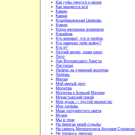
Как губы тянутся к иконе
Как меняется всё
Камин
Камни
Кладбищенская Церковь
Ковчег
Когда желанное возможно
Кораблик
Кто виноват, что я люблю
Кто навязал тебе войну?
Кто я?
Летний вечер, храм ожил
Лето
Лик Воскресшего Христа
Листопад
Люблю на утренней молитве
Любовь
Милая
Мой милый друг
Молитва
Молитва к Божьей Матери
Монастырский покой
Моя душа — пустой иконостас
Моя любовь
Мрак полужёлтого цвета
Музеи
Мы в тени
На берегах моей судьбы
На смерть Митрополита Антония Сурожско
Не покаюсь никогда