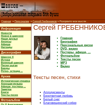
Главная
»
Персоналии
»
Сергей Гребенников
» Разорвите мои мысли…
Сергей ГРЕБЕННИКО
Информация
Новости
Новое в шансоне
Главная
Наши друзья
Биография
Анонсы
Афиша
Персональные диски
Награды
DVD, видео
Постеры, афиши, ...
Дискография
Фотоальбом
Шансон X
Тексты песен
Истоки
MP3
Военный шансон
Песни цыган
Видео
Барды
Ретро, эстрада ...
Архив
Тексты песен, стихи
Историческая справка
Хорошая музыка
Афиши, постеры ...
Заметки
Аплодисменты
Книги
Тексты песен
Безответная любовь
Белый снег
Фотоальбом
Благовещенский собор
От Д.Анискевича