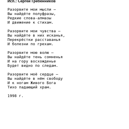
Исп.: Сергей Гребенников
Разорвите мои мысли —

Вы найдёте полуфразы, 

Редкие слова-алмазы 

И движение к стихам.

Разорвите мои чувства —

Вы найдёте в них исканья, 

Перекрёстки расставанья 

И болезни по грехам.

Разорвите мою волю —

Вы найдёте тень сомненья 

И на гору восхожденье 

Будет видно по следам.

Разорвите моё сердце —

Вы найдёте в нём свободу 

И к ногам Живого Бога 

Тихо падающий храм.

1998 г.