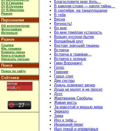
Благословите мою боль...
От Е.Гиршева
В каждом слове — капля тайны…
От В.Окунева
От Я.Фролова
В сентябре, на танцплощадке
Разное
В тебе
Весна
Персоналии
Вечность!
Об исполнителях
Во мне
Фотографии
Во мне тяжёлая усталость
Интервью
Возьму кусочки бытия
Разное
Волшебный круг
Ссылки
Восторг зовущей тишины
Юр. справка
Встреча
Комната смеха
Встреча в трамвае…
Книга отзывов
Встреча с осенью
Написать письмо
Гимн Воронежу!
Поиск
Голос
Поиск по сайту
Горение
Город спит
Счётчики
Две сестры
Дождь освежает вечер
Душа не молит и не просит
Дуэт
Жертвенник Свободы
Живая весть
За красотой и мощью мира
Зеркало
Зима
Иду к тебе…
Икорецкий берег
Ищу покой и оправданье