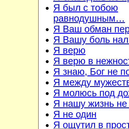
Я был с тобою
равнодушным…
Я Ваш обман пе
Я Вашу боль нал
Я верю
Я верю в нежнос
Я знаю, Бог не п
Я между мужест
Я молюсь под д
Я нашу жизнь не
Я не один
Я ощутил в прос