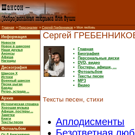
Главная
»
Персоналии
»
Сергей Гребенников
» Моя любовь
Сергей ГРЕБЕННИКО
Информация
Новости
Новое в шансоне
Главная
Наши друзья
Биография
Анонсы
Афиша
Персональные диски
Награды
DVD, видео
Постеры, афиши, ...
Дискография
Фотоальбом
Шансон X
Тексты песен
Истоки
MP3
Военный шансон
Песни цыган
Видео
Барды
Ретро, эстрада ...
Архив
Тексты песен, стихи
Историческая справка
Хорошая музыка
Афиши, постеры ...
Заметки
Аплодисменты
Книги
Тексты песен
Фотоальбом
Безответная люб
От Д.Анискевича