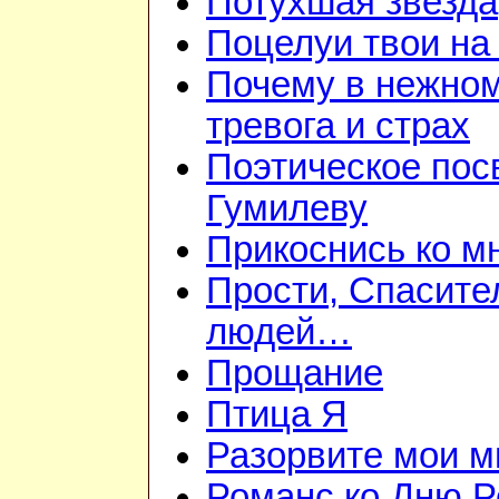
Потухшая звезда
Поцелуи твои на
Почему в нежно
тревога и страх
Поэтическое пос
Гумилеву
Прикоснись ко м
Прости, Спасител
людей…
Прощание
Птица Я
Разорвите мои 
Романс ко Дню Р