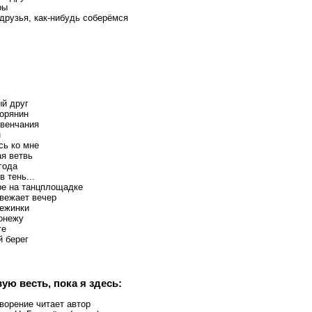
ры
 друзья, как-нибудь соберёмся
й друг
орянин
 венчания
н
сь ко мне
я ветвь
года
в тень...
ре на танцплощадке
вежает вечер
ежинки
онежу
те
й берег
ую весть, пока я здесь:
ворение читает автор