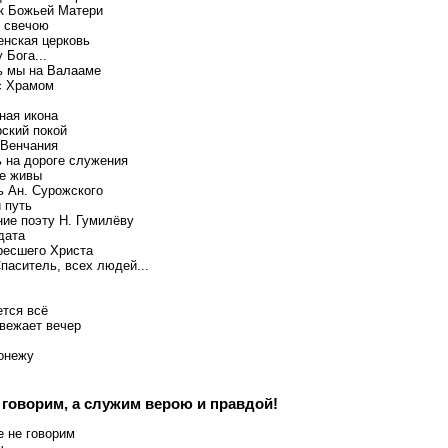
к Божьей Матери
я свечою
нская церковь
 Бога...
 мы на Валааме
с Храмом
ная икона
ский покой
 Венчания
 на дороге служения
се живы
ь Ан. Сурожского
 путь
ие поэту Н. Гумилёву
дата
ресшего Христа
паситель, всех людей...
ется всё
вежает вечер
онежу
 говорим, а служим верою и правдой!
е не говорим