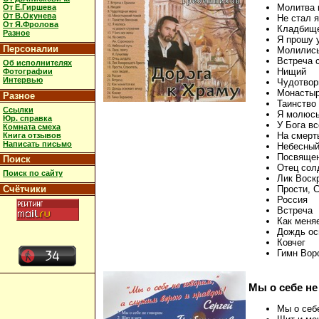
Молитва 
От Е.Гиршева
От В.Окунева
Не стал 
От Я.Фролова
Кладбище
Разное
Я прошу у
Персоналии
Молились
Встреча 
Об исполнителях
Нищий
Фотографии
Интервью
Чудотвор
Монастыр
Разное
Таинство
Ссылки
Я молюсь
Юр. справка
У Бога в
Комната смеха
На смерт
Книга отзывов
Написать письмо
Небесный
Посвящен
Поиск
Отец сол
Поиск по сайту
Лик Воск
Счётчики
Прости, С
Россия
Встреча
Как меня
Дождь ос
Ковчег
Гимн Вор
Мы о себе не
Мы о себ