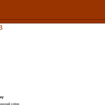
В
му
енский собор