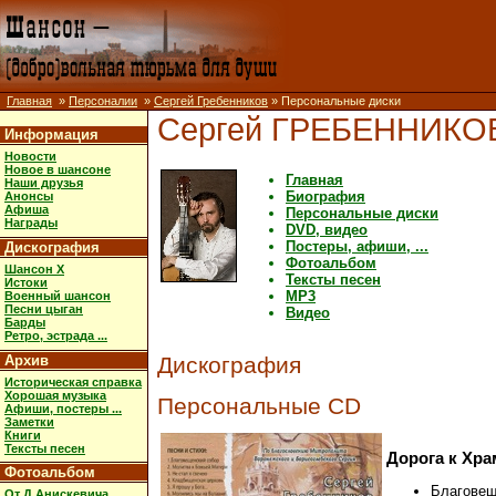
Главная
»
Персоналии
»
Сергей Гребенников
» Персональные диски
Сергей ГРЕБЕННИКО
Информация
Новости
Новое в шансоне
Главная
Наши друзья
Биография
Анонсы
Афиша
Персональные диски
Награды
DVD, видео
Постеры, афиши, ...
Дискография
Фотоальбом
Шансон X
Тексты песен
Истоки
MP3
Военный шансон
Песни цыган
Видео
Барды
Ретро, эстрада ...
Архив
Дискография
Историческая справка
Хорошая музыка
Персональные CD
Афиши, постеры ...
Заметки
Книги
Тексты песен
Дорога к Хра
Фотоальбом
Благовещ
От Д.Анискевича