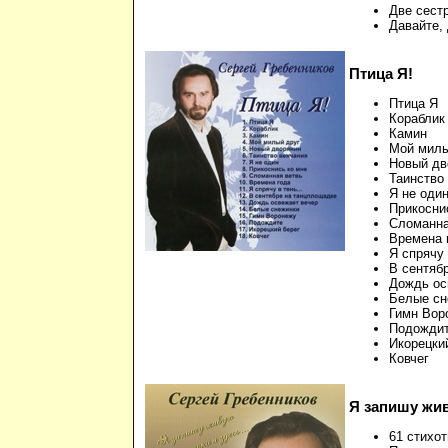
Две сест
Давайте,
Птица Я!
Птица Я
Кораблик
Камин
Мой милы
Новый дв
Таинство
Я не оди
Прикосни
Сломанна
Времена 
Я спрячу 
В сентяб
Дождь ос
Белые сн
Гимн Вор
Подожди
Икорецки
Ковчег
Я запишу жив
61 стихот