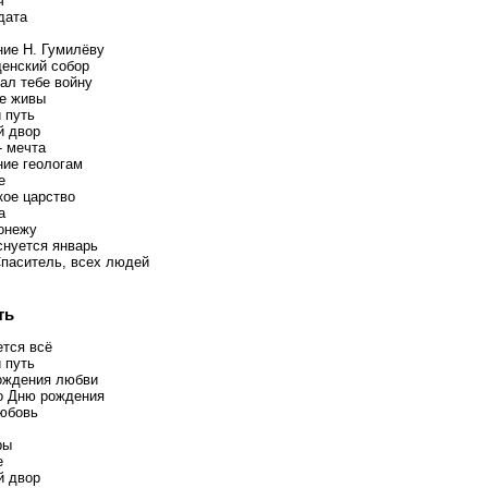
ч
дата
ие Н. Гумилёву
енский собор
ал тебе войну
се живы
 путь
й двор
- мечта
ие геологам
е
кое царство
а
онежу
снуется январь
Спаситель, всех людей
ть
ется всё
 путь
ождения любви
о Дню рождения
юбовь
ры
е
й двор