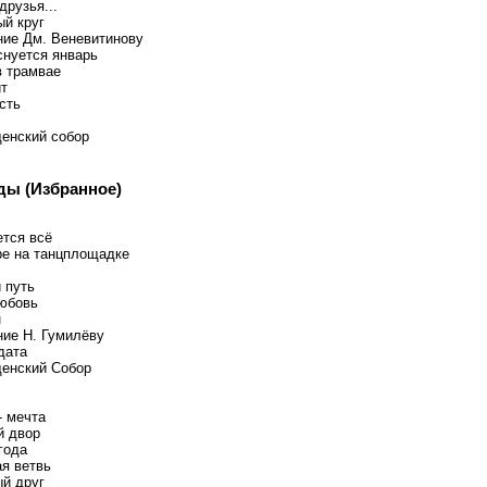
друзья...
й круг
ие Дм. Веневитинову
снуется январь
в трамвае
ит
сть
енский собор
ды (Избранное)
ется всё
ре на танцплощадке
 путь
юбовь
н
ие Н. Гумилёву
дата
енский Собор
- мечта
й двор
года
я ветвь
й друг