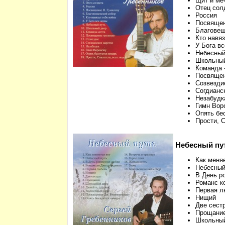
Щит и ме
Отец сол
Россия
Посвящен
Благовещ
Кто навяз
У Бога в
Небесный
Школьны
Команда 
Посвящен
Созвезди
Согдианс
Незабудк
Гимн Вор
Опять бе
Прости, 
Небесный пу
Как меня
Небесный
В День р
Романс к
Первая л
Нищий
Две сест
Прощани
Школьны