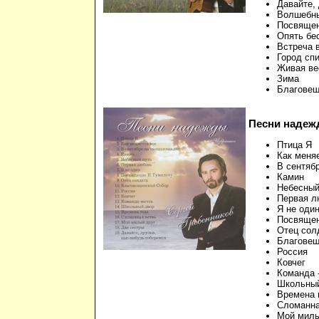
Давайте, 
Волшебны
Посвящен
Опять бе
Встреча 
Город сп
Живая ве
Зима
Благовещ
Песни надеж
Птица Я
Как меня
В сентяб
Камин
Небесный
Первая л
Я не оди
Посвящен
Отец сол
Благовещ
Россия
Ковчег
Команда 
Школьны
Времена 
Сломанна
Мой милы