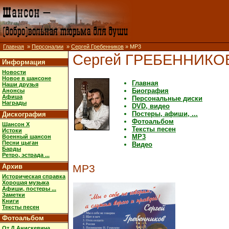
Главная
»
Персоналии
»
Сергей Гребенников
» MP3
Сергей ГРЕБЕННИКО
Информация
Новости
Новое в шансоне
Главная
Наши друзья
Биография
Анонсы
Афиша
Персональные диски
Награды
DVD, видео
Постеры, афиши, ...
Дискография
Фотоальбом
Шансон X
Тексты песен
Истоки
MP3
Военный шансон
Песни цыган
Видео
Барды
Ретро, эстрада ...
Архив
MP3
Историческая справка
Хорошая музыка
Афиши, постеры ...
Заметки
Книги
Тексты песен
Фотоальбом
От Д.Анискевича