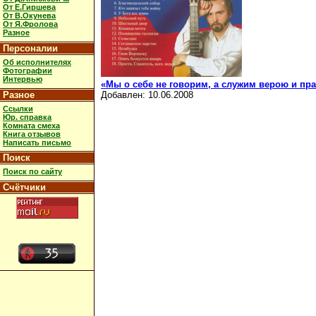
От Е.Гиршева
От В.Окунева
От Я.Фролова
Разное
Персоналии
Об исполнителях
Фотографии
Интервью
«Мы о себе не говорим, а служим верою и пр
Разное
Добавлен: 10.06.2008
Ссылки
Юр. справка
Комната смеха
Книга отзывов
Написать письмо
Поиск
Поиск по сайту
Счётчики