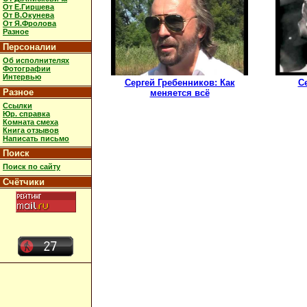
От Е.Гиршева
От В.Окунева
От Я.Фролова
Разное
Персоналии
Об исполнителях
Фотографии
Интервью
Сергей Гребенников: Как
С
Разное
меняется всё
Ссылки
Юр. справка
Комната смеха
Книга отзывов
Написать письмо
Поиск
Поиск по сайту
Счётчики