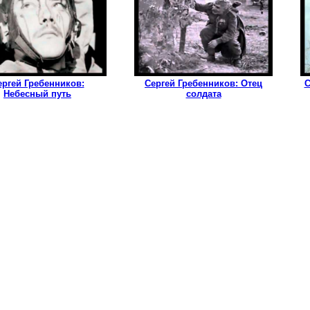
ергей Гребенников:
Сергей Гребенников: Отец
С
Небесный путь
солдата