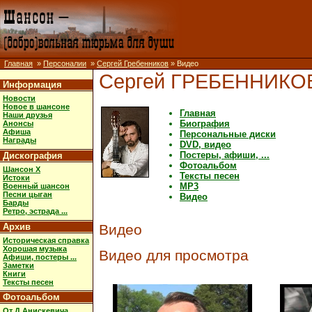
Главная
»
Персоналии
»
Сергей Гребенников
» Видео
Сергей ГРЕБЕННИКО
Информация
Новости
Новое в шансоне
Главная
Наши друзья
Биография
Анонсы
Афиша
Персональные диски
Награды
DVD, видео
Постеры, афиши, ...
Дискография
Фотоальбом
Шансон X
Тексты песен
Истоки
MP3
Военный шансон
Песни цыган
Видео
Барды
Ретро, эстрада ...
Архив
Видео
Историческая справка
Хорошая музыка
Видео для просмотра
Афиши, постеры ...
Заметки
Книги
Тексты песен
Фотоальбом
От Д.Анискевича