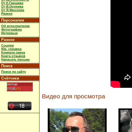
От Е.Гиршева
От В.Окунева
От Я.Фролова
Разное
Персоналии
Об исполнителях
Фотографии
Интервью
Разное
Ссылки
Юр. справка
Комната смеха
Книга отзывов
Написать письмо
Поиск
Поиск по сайту
Счётчики
Видео для просмотра