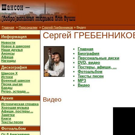
Главная
»
Персоналии
»
Сергей Гребенников
» Видео
Сергей ГРЕБЕННИКО
Информация
Новости
Новое в шансоне
Главная
Наши друзья
Биография
Анонсы
Афиша
Персональные диски
Награды
DVD, видео
Постеры, афиши, ...
Дискография
Фотоальбом
Шансон X
Тексты песен
Истоки
MP3
Военный шансон
Песни цыган
Видео
Барды
Ретро, эстрада ...
Архив
Видео
Историческая справка
Хорошая музыка
Афиши, постеры ...
Заметки
Книги
Тексты песен
Фотоальбом
От Д.Анискевича