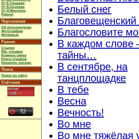
От Е.Гиршева
Белый снег
От В.Окунева
От Я.Фролова
Разное
Благовещенский
Персоналии
Об исполнителях
Благословите мою
Фотографии
Интервью
В каждом слове 
Разное
Ссылки
Юр. справка
тайны…
Комната смеха
Книга отзывов
Написать письмо
В сентябре, на
Поиск
танцплощадке
Поиск по сайту
Счётчики
В тебе
Весна
Вечность!
Во мне
Во мне тяжёлая 