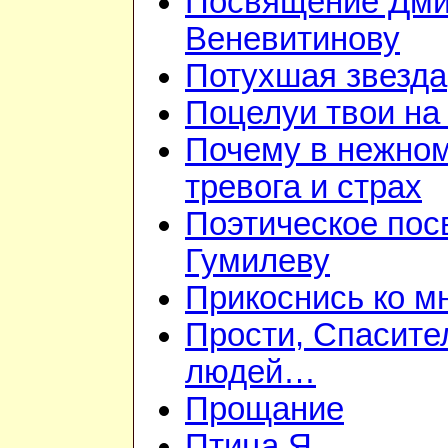
Посвящение Дм
Веневитинову
Потухшая звезда
Поцелуи твои на
Почему в нежно
тревога и страх
Поэтическое пос
Гумилеву
Прикоснись ко м
Прости, Спасител
людей…
Прощание
Птица Я