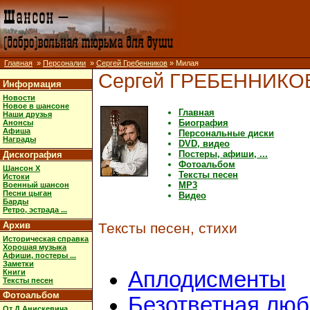
Главная
»
Персоналии
»
Сергей Гребенников
» Милая
Сергей ГРЕБЕННИКО
Информация
Новости
Новое в шансоне
Главная
Наши друзья
Биография
Анонсы
Афиша
Персональные диски
Награды
DVD, видео
Постеры, афиши, ...
Дискография
Фотоальбом
Шансон X
Тексты песен
Истоки
MP3
Военный шансон
Песни цыган
Видео
Барды
Ретро, эстрада ...
Архив
Тексты песен, стихи
Историческая справка
Хорошая музыка
Афиши, постеры ...
Заметки
Аплодисменты
Книги
Тексты песен
Фотоальбом
Безответная люб
От Д.Анискевича