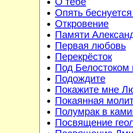
О тебе
Опять беснуется
Откровение
Памяти Алексан
Первая любовь
Перекрёсток
Под Белостоком
Подождите
Покажите мне Л
Покаянная моли
Полумрак в ками
Посвящение гео