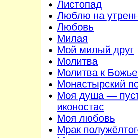
Листопад
Люблю на утрен
Любовь
Милая
Мой милый друг
Молитва
Молитва к Божье
Монастырский п
Моя душа — пус
иконостас
Моя любовь
Мрак полужёлтог