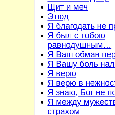
Щит и меч
Этюд
Я благодать не 
Я был с тобою
равнодушным…
Я Ваш обман пе
Я Вашу боль нал
Я верю
Я верю в нежнос
Я знаю, Бог не п
Я между мужест
страхом