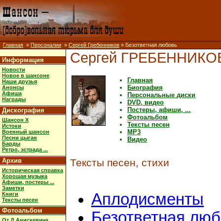
Главная
»
Персоналии
»
Сергей Гребенников
» Безответная любовь
Сергей ГРЕБЕННИКО
Информация
Новости
Новое в шансоне
Главная
Наши друзья
Биография
Анонсы
Афиша
Персональные диски
Награды
DVD, видео
Постеры, афиши, ...
Дискография
Фотоальбом
Шансон X
Тексты песен
Истоки
MP3
Военный шансон
Песни цыган
Видео
Барды
Ретро, эстрада ...
Архив
Тексты песен, стихи
Историческая справка
Хорошая музыка
Афиши, постеры ...
Заметки
Аплодисменты
Книги
Тексты песен
Фотоальбом
Безответная люб
От Д.Анискевича