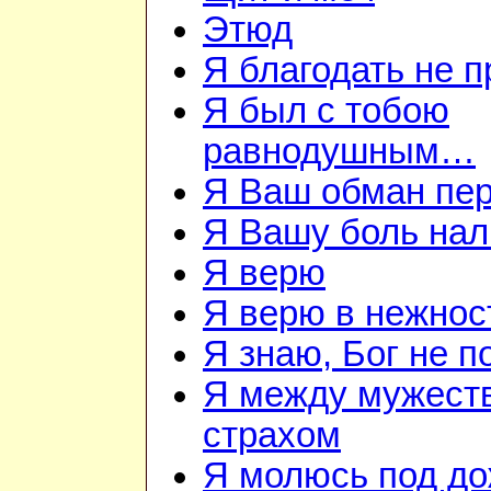
Этюд
Я благодать не 
Я был с тобою
равнодушным…
Я Ваш обман пе
Я Вашу боль нал
Я верю
Я верю в нежнос
Я знаю, Бог не п
Я между мужест
страхом
Я молюсь под д