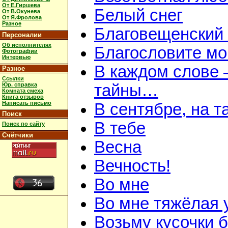
От Е.Гиршева
Белый снег
От В.Окунева
От Я.Фролова
Разное
Благовещенский
Персоналии
Об исполнителях
Благословите мою
Фотографии
Интервью
В каждом слове 
Разное
Ссылки
Юр. справка
тайны…
Комната смеха
Книга отзывов
Написать письмо
В сентябре, на 
Поиск
В тебе
Поиск по сайту
Счётчики
Весна
Вечность!
Во мне
Во мне тяжёлая 
Возьму кусочки 