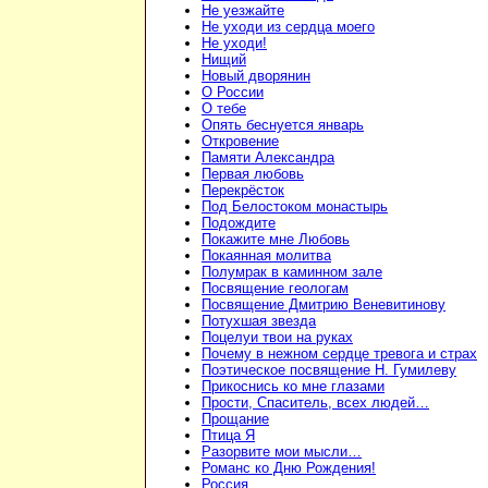
Не уезжайте
Не уходи из сердца моего
Не уходи!
Нищий
Новый дворянин
О России
О тебе
Опять беснуется январь
Откровение
Памяти Александра
Первая любовь
Перекрёсток
Под Белостоком монастырь
Подождите
Покажите мне Любовь
Покаянная молитва
Полумрак в каминном зале
Посвящение геологам
Посвящение Дмитрию Веневитинову
Потухшая звезда
Поцелуи твои на руках
Почему в нежном сердце тревога и страх
Поэтическое посвящение Н. Гумилеву
Прикоснись ко мне глазами
Прости, Спаситель, всех людей…
Прощание
Птица Я
Разорвите мои мысли…
Романс ко Дню Рождения!
Россия