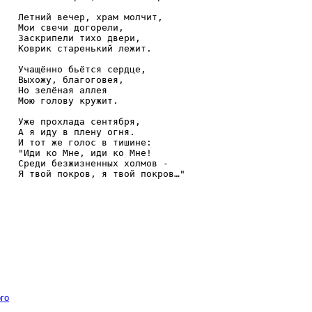
Летний вечер, храм молчит,

Мои свечи догорели,

Заскрипели тихо двери,

Коврик старенький лежит.

Учащённо бьётся сердце,

Выхожу, благоговея, 

Но зелёная аллея

Мою голову кружит.

Уже прохлада сентября, 

А я иду в плену огня.

И тот же голос в тишине:

"Иди ко Мне, иди ко Мне!

Среди безжизненных холмов - 

Я твой покров, я твой покров…"

го