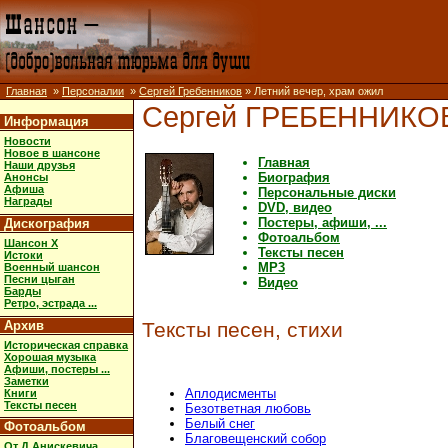
Главная
»
Персоналии
»
Сергей Гребенников
» Летний вечер, храм ожил
Сергей ГРЕБЕННИКО
Информация
Новости
Новое в шансоне
Главная
Наши друзья
Биография
Анонсы
Афиша
Персональные диски
Награды
DVD, видео
Постеры, афиши, ...
Дискография
Фотоальбом
Шансон X
Тексты песен
Истоки
MP3
Военный шансон
Песни цыган
Видео
Барды
Ретро, эстрада ...
Архив
Тексты песен, стихи
Историческая справка
Хорошая музыка
Афиши, постеры ...
Заметки
Аплодисменты
Книги
Тексты песен
Безответная любовь
Белый снег
Фотоальбом
Благовещенский собор
От Д.Анискевича