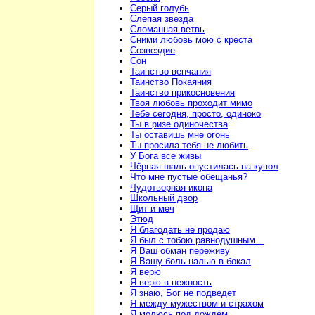
Серый голубь
Слепая звезда
Сломанная ветвь
Сними любовь мою с креста
Созвездие
Сон
Таинство венчания
Таинство Покаяния
Таинство прикосновения
Твоя любовь проходит мимо
Тебе сегодня, просто, одиноко
Ты в ризе одиночества
Ты оставишь мне огонь
Ты просила тебя не любить
У Бога все живы
Чёрная шаль опустилась на купол
Что мне пустые обещанья?
Чудотворная икона
Школьный двор
Щит и меч
Этюд
Я благодать не продаю
Я был с тобою равнодушным…
Я Ваш обман переживу
Я Вашу боль налью в бокал
Я верю
Я верю в нежность
Я знаю, Бог не подведет
Я между мужеством и страхом
Я молюсь под дождём