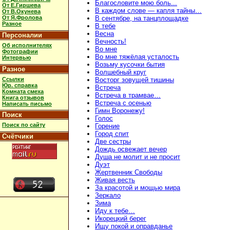
Благословите мою боль...
От Е.Гиршева
В каждом слове — капля тайны…
От В.Окунева
От Я.Фролова
В сентябре, на танцплощадке
Разное
В тебе
Весна
Персоналии
Вечность!
Об исполнителях
Во мне
Фотографии
Во мне тяжёлая усталость
Интервью
Возьму кусочки бытия
Разное
Волшебный круг
Ссылки
Восторг зовущей тишины
Юр. справка
Встреча
Комната смеха
Встреча в трамвае…
Книга отзывов
Встреча с осенью
Написать письмо
Гимн Воронежу!
Поиск
Голос
Поиск по сайту
Горение
Город спит
Счётчики
Две сестры
Дождь освежает вечер
Душа не молит и не просит
Дуэт
Жертвенник Свободы
Живая весть
За красотой и мощью мира
Зеркало
Зима
Иду к тебе…
Икорецкий берег
Ищу покой и оправданье