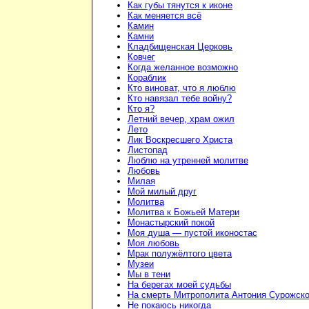
Как губы тянутся к иконе
Как меняется всё
Камин
Камни
Кладбищенская Церковь
Ковчег
Когда желанное возможно
Кораблик
Кто виноват, что я люблю
Кто навязал тебе войну?
Кто я?
Летний вечер, храм ожил
Лето
Лик Воскресшего Христа
Листопад
Люблю на утренней молитве
Любовь
Милая
Мой милый друг
Молитва
Молитва к Божьей Матери
Монастырский покой
Моя душа — пустой иконостас
Моя любовь
Мрак полужёлтого цвета
Музеи
Мы в тени
На берегах моей судьбы
На смерть Митрополита Антония Сурожско
Не покаюсь никогда