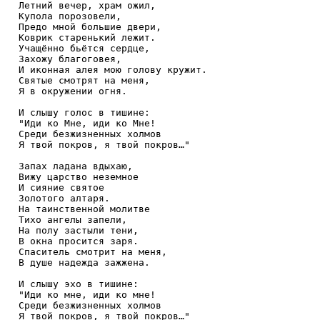
Летний вечер, храм ожил, 

Купола порозовели,

Предо мной большие двери, 

Коврик старенький лежит.

Учащённо бьётся сердце,

Захожу благоговея,

И иконная алея мою голову кружит.

Святые смотрят на меня,

Я в окружении огня.

И слышу голос в тишине:

"Иди ко Мне, иди ко Мне!

Среди безжизненных холмов

Я твой покров, я твой покров…"

Запах ладана вдыхаю,

Вижу царство неземное

И сияние святое

Золотого алтаря.

На таинственной молитве

Тихо ангелы запели,

На полу застыли тени,

В окна просится заря.

Спаситель смотрит на меня,

В душе надежда зажжена.

И слышу эхо в тишине:

"Иди ко мне, иди ко мне!

Среди безжизненных холмов

Я твой покров, я твой покров…"
