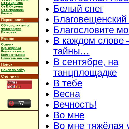
От Е.Гиршева
Белый снег
От В.Окунева
От Я.Фролова
Разное
Благовещенский
Персоналии
Об исполнителях
Благословите мою
Фотографии
Интервью
В каждом слове 
Разное
Ссылки
Юр. справка
тайны…
Комната смеха
Книга отзывов
Написать письмо
В сентябре, на
Поиск
танцплощадке
Поиск по сайту
Счётчики
В тебе
Весна
Вечность!
Во мне
Во мне тяжёлая 