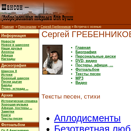
Главная
»
Персоналии
»
Сергей Гребенников
» Встреча с осенью
Сергей ГРЕБЕННИКО
Информация
Новости
Новое в шансоне
Главная
Наши друзья
Биография
Анонсы
Афиша
Персональные диски
Награды
DVD, видео
Постеры, афиши, ...
Дискография
Фотоальбом
Шансон X
Тексты песен
Истоки
MP3
Военный шансон
Песни цыган
Видео
Барды
Ретро, эстрада ...
Архив
Тексты песен, стихи
Историческая справка
Хорошая музыка
Афиши, постеры ...
Заметки
Аплодисменты
Книги
Тексты песен
Фотоальбом
Безответная люб
От Д.Анискевича