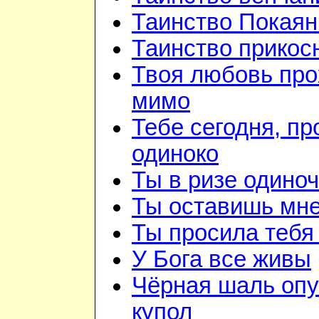
Таинство Покаян
Таинство прикос
Твоя любовь про
мимо
Тебе сегодня, пр
одиноко
Ты в ризе одино
Ты оставишь мне
Ты просила тебя
У Бога все живы
Чёрная шаль опу
купол