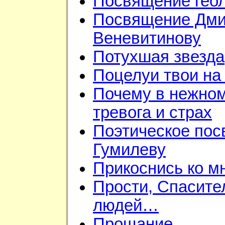
Посвящение гео
Посвящение Дм
Веневитинову
Потухшая звезда
Поцелуи твои на
Почему в нежно
тревога и страх
Поэтическое пос
Гумилеву
Прикоснись ко м
Прости, Спасител
людей…
Прощание