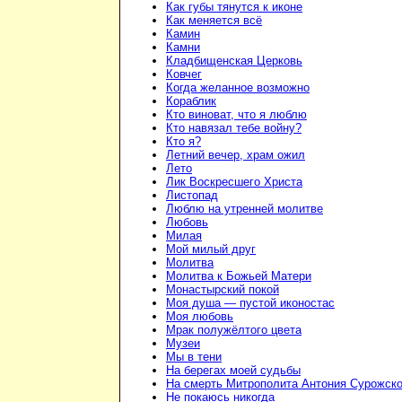
Как губы тянутся к иконе
Как меняется всё
Камин
Камни
Кладбищенская Церковь
Ковчег
Когда желанное возможно
Кораблик
Кто виноват, что я люблю
Кто навязал тебе войну?
Кто я?
Летний вечер, храм ожил
Лето
Лик Воскресшего Христа
Листопад
Люблю на утренней молитве
Любовь
Милая
Мой милый друг
Молитва
Молитва к Божьей Матери
Монастырский покой
Моя душа — пустой иконостас
Моя любовь
Мрак полужёлтого цвета
Музеи
Мы в тени
На берегах моей судьбы
На смерть Митрополита Антония Сурожско
Не покаюсь никогда