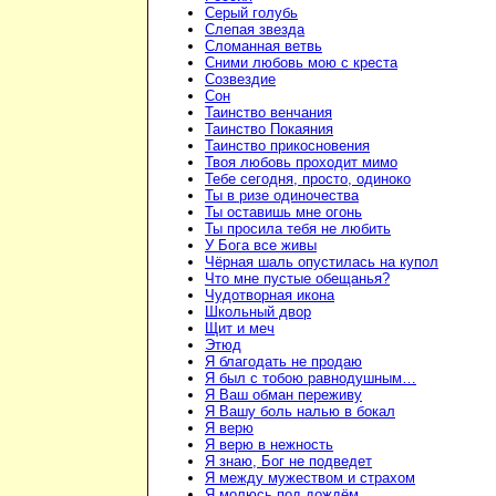
Серый голубь
Слепая звезда
Сломанная ветвь
Сними любовь мою с креста
Созвездие
Сон
Таинство венчания
Таинство Покаяния
Таинство прикосновения
Твоя любовь проходит мимо
Тебе сегодня, просто, одиноко
Ты в ризе одиночества
Ты оставишь мне огонь
Ты просила тебя не любить
У Бога все живы
Чёрная шаль опустилась на купол
Что мне пустые обещанья?
Чудотворная икона
Школьный двор
Щит и меч
Этюд
Я благодать не продаю
Я был с тобою равнодушным…
Я Ваш обман переживу
Я Вашу боль налью в бокал
Я верю
Я верю в нежность
Я знаю, Бог не подведет
Я между мужеством и страхом
Я молюсь под дождём