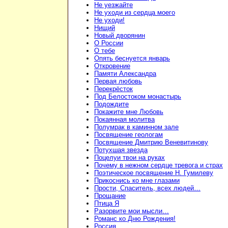
Не уезжайте
Не уходи из сердца моего
Не уходи!
Нищий
Новый дворянин
О России
О тебе
Опять беснуется январь
Откровение
Памяти Александра
Первая любовь
Перекрёсток
Под Белостоком монастырь
Подождите
Покажите мне Любовь
Покаянная молитва
Полумрак в каминном зале
Посвящение геологам
Посвящение Дмитрию Веневитинову
Потухшая звезда
Поцелуи твои на руках
Почему в нежном сердце тревога и страх
Поэтическое посвящение Н. Гумилеву
Прикоснись ко мне глазами
Прости, Спаситель, всех людей…
Прощание
Птица Я
Разорвите мои мысли…
Романс ко Дню Рождения!
Россия