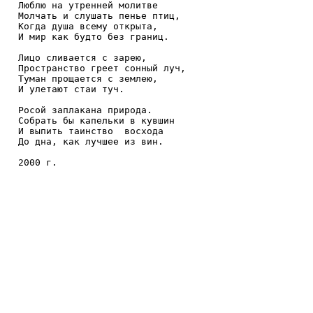
Люблю на утренней молитве

Молчать и слушать пенье птиц,

Когда душа всему открыта,

И мир как будто без границ.

Лицо сливается с зарею,

Пространство греет сонный луч,

Туман прощается с землею,

И улетают стаи туч.

Росой заплакана природа.

Собрать бы капельки в кувшин

И выпить таинство  восхода

До дна, как лучшее из вин.

2000 г.