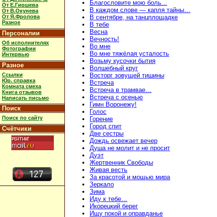
Благословите мою боль...
От Е.Гиршева
В каждом слове — капля тайны…
От В.Окунева
От Я.Фролова
В сентябре, на танцплощадке
Разное
В тебе
Весна
Персоналии
Вечность!
Об исполнителях
Во мне
Фотографии
Во мне тяжёлая усталость
Интервью
Возьму кусочки бытия
Разное
Волшебный круг
Ссылки
Восторг зовущей тишины
Юр. справка
Встреча
Комната смеха
Встреча в трамвае…
Книга отзывов
Встреча с осенью
Написать письмо
Гимн Воронежу!
Поиск
Голос
Поиск по сайту
Горение
Город спит
Счётчики
Две сестры
Дождь освежает вечер
Душа не молит и не просит
Дуэт
Жертвенник Свободы
Живая весть
За красотой и мощью мира
Зеркало
Зима
Иду к тебе…
Икорецкий берег
Ищу покой и оправданье