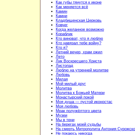
Как губы тянутся к иконе
Как меняется всё
Камин
Камни
Кладбищенская Церковь
Ковчег
Когда желанное возможно
Кораблик
Кто виноват, что я люблю
Кто навязал тебе войну?
Кто я?
Летний вечер, храм ожил
Лето
Лик Воскресшего Христа
Листопад
Люблю на утренней молитве
Любовь
Милая
Мой милый друг
Молитва
Молитва к Божьей Матери
Монастырский покой
Моя душа — пустой иконостас
Моя любовь
Мрак полужёлтого цвета
Музеи
Мы в тени
На берегах моей судьбы
На смерть Митрополита Антония Сурожско
Не покаюсь никогда