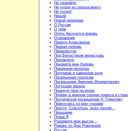
Не уезжайте
Не уходи из сердца моего
Не уходи!
Нищий
Новый дворянин
О России
О тебе
Опять беснуется январь
Откровение
Памяти Александра
Первая любовь
Перекрёсток
Под Белостоком монастырь
Подождите
Покажите мне Любовь
Покаянная молитва
Полумрак в каминном зале
Посвящение геологам
Посвящение Дмитрию Веневитинову
Потухшая звезда
Поцелуи твои на руках
Почему в нежном сердце тревога и страх
Поэтическое посвящение Н. Гумилеву
Прикоснись ко мне глазами
Прости, Спаситель, всех людей…
Прощание
Птица Я
Разорвите мои мысли…
Романс ко Дню Рождения!
Россия