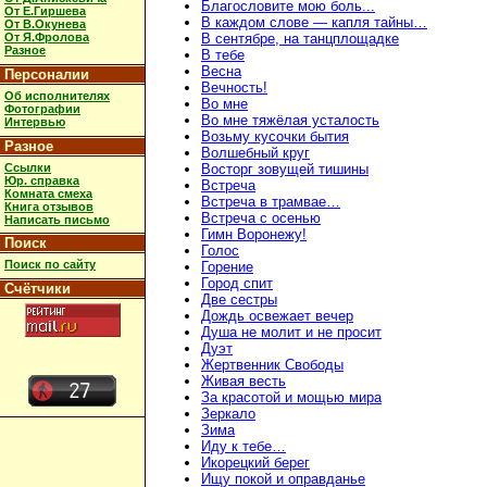
Благословите мою боль...
От Е.Гиршева
В каждом слове — капля тайны…
От В.Окунева
От Я.Фролова
В сентябре, на танцплощадке
Разное
В тебе
Весна
Персоналии
Вечность!
Об исполнителях
Во мне
Фотографии
Во мне тяжёлая усталость
Интервью
Возьму кусочки бытия
Разное
Волшебный круг
Ссылки
Восторг зовущей тишины
Юр. справка
Встреча
Комната смеха
Встреча в трамвае…
Книга отзывов
Встреча с осенью
Написать письмо
Гимн Воронежу!
Поиск
Голос
Поиск по сайту
Горение
Город спит
Счётчики
Две сестры
Дождь освежает вечер
Душа не молит и не просит
Дуэт
Жертвенник Свободы
Живая весть
За красотой и мощью мира
Зеркало
Зима
Иду к тебе…
Икорецкий берег
Ищу покой и оправданье