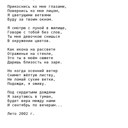
Прикоснись ко мне глазами,

Повернись ко мне лицом,

Я цветущими ветвями

Буду за твоим окном.

Я смотрю с луной в жилище,

Говорю с тобой без слов,

Ты мне девочкою снишься

В окружении цветов.

Как икона на рассвете

Отраженье на стекле,

Это ты в моём сюжете

Даришь близость на заре.

Но когда осенний ветер

Снимет жёлтую листву,

Не ломай сухие ветки,

Подожди, я оживу.

Под сердитыми дождями

Я закутаюсь в туман,

Будет вера между нами

И сентябрь по вечерам...
