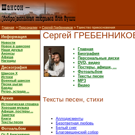
Главная
»
Персоналии
»
Сергей Гребенников
» Таинство прикосновения
Сергей ГРЕБЕННИКО
Информация
Новости
Новое в шансоне
Главная
Наши друзья
Биография
Анонсы
Афиша
Персональные диски
Награды
DVD, видео
Постеры, афиши, ...
Дискография
Фотоальбом
Шансон X
Тексты песен
Истоки
MP3
Военный шансон
Песни цыган
Видео
Барды
Ретро, эстрада ...
Архив
Тексты песен, стихи
Историческая справка
Хорошая музыка
Афиши, постеры ...
Заметки
Аплодисменты
Книги
Тексты песен
Безответная любовь
Белый снег
Фотоальбом
Благовещенский собор
От Д.Анискевича