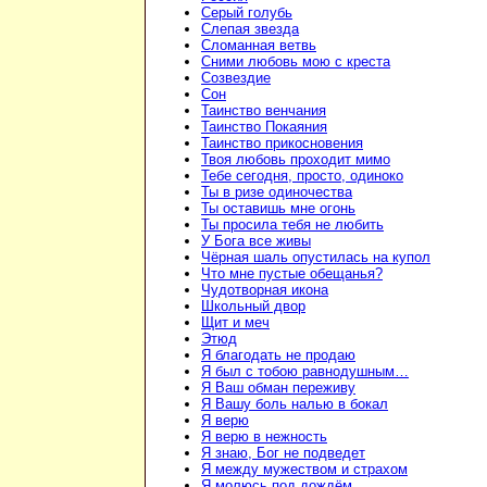
Серый голубь
Слепая звезда
Сломанная ветвь
Сними любовь мою с креста
Созвездие
Сон
Таинство венчания
Таинство Покаяния
Таинство прикосновения
Твоя любовь проходит мимо
Тебе сегодня, просто, одиноко
Ты в ризе одиночества
Ты оставишь мне огонь
Ты просила тебя не любить
У Бога все живы
Чёрная шаль опустилась на купол
Что мне пустые обещанья?
Чудотворная икона
Школьный двор
Щит и меч
Этюд
Я благодать не продаю
Я был с тобою равнодушным…
Я Ваш обман переживу
Я Вашу боль налью в бокал
Я верю
Я верю в нежность
Я знаю, Бог не подведет
Я между мужеством и страхом
Я молюсь под дождём