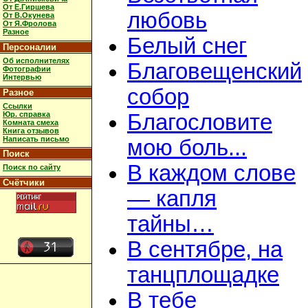
От Е.Гиршева
любовь
От В.Окунева
От Я.Фролова
Разное
Белый снег
Персоналии
Об исполнителях
Благовещенский
Фотографии
Интервью
собор
Разное
Ссылки
Юр. справка
Благословите
Комната смеха
Книга отзывов
Написать письмо
мою боль...
Поиск
В каждом слове
Поиск по сайту
Счётчики
— капля
тайны…
В сентябре, на
танцплощадке
В тебе