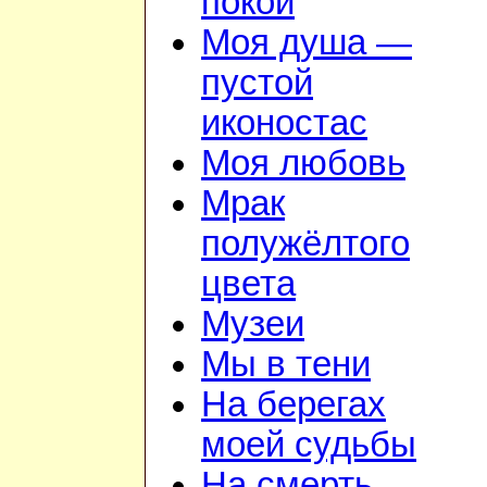
покой
Моя душа —
пустой
иконостас
Моя любовь
Мрак
полужёлтого
цвета
Музеи
Мы в тени
На берегах
моей судьбы
На смерть