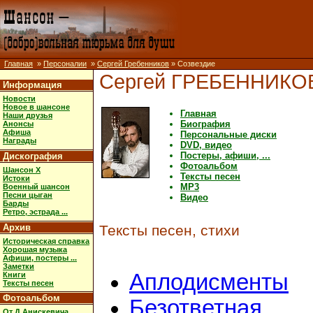
Главная
»
Персоналии
»
Сергей Гребенников
» Созвездие
Сергей ГРЕБЕННИКО
Информация
Новости
Новое в шансоне
Главная
Наши друзья
Биография
Анонсы
Афиша
Персональные диски
Награды
DVD, видео
Постеры, афиши, ...
Дискография
Фотоальбом
Шансон X
Тексты песен
Истоки
MP3
Военный шансон
Песни цыган
Видео
Барды
Ретро, эстрада ...
Архив
Тексты песен, стихи
Историческая справка
Хорошая музыка
Афиши, постеры ...
Заметки
Аплодисменты
Книги
Тексты песен
Фотоальбом
Безответная
От Д.Анискевича