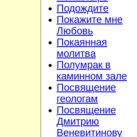
Подождите
Покажите мне
Любовь
Покаянная
молитва
Полумрак в
каминном зале
Посвящение
геологам
Посвящение
Дмитрию
Веневитинову