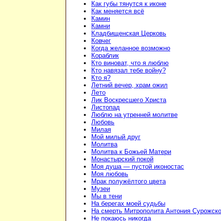
Как губы тянутся к иконе
Как меняется всё
Камин
Камни
Кладбищенская Церковь
Ковчег
Когда желанное возможно
Кораблик
Кто виноват, что я люблю
Кто навязал тебе войну?
Кто я?
Летний вечер, храм ожил
Лето
Лик Воскресшего Христа
Листопад
Люблю на утренней молитве
Любовь
Милая
Мой милый друг
Молитва
Молитва к Божьей Матери
Монастырский покой
Моя душа — пустой иконостас
Моя любовь
Мрак полужёлтого цвета
Музеи
Мы в тени
На берегах моей судьбы
На смерть Митрополита Антония Сурожско
Не покаюсь никогда