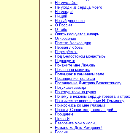
Не уезжайте
Не уходи из сердца моего
Не уходи!
Нищий
Новый дворянин
О России
О тебе
Опять беснуется январь
Откровение
Памяти Александра
Первая любовь
Перекрёсток
Под Белостоком монастырь
Подождите
Покажите мне Любовь
Покаянная молитва
Полумрак в каминном зале
Посвящение геологам
Посвящение Дмитрию Веневитинову
Потухшая звезда
Поцелуи твои на руках
Почему в нежном сердце тревога и страх
Поэтическое посвящение Н. Гумилеву
Прикоснись ко мне глазами
Прости, Спаситель, всех людей…
Прощание
Птица Я
Разорвите мои мысли…
Романс ко Дню Рождения!
Россия