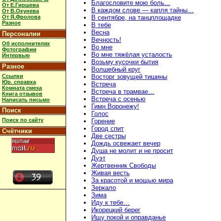
Благословите мою боль...
От Е.Гиршева
В каждом слове — капля тайны…
От В.Окунева
От Я.Фролова
В сентябре, на танцплощадке
Разное
В тебе
Весна
Персоналии
Вечность!
Об исполнителях
Во мне
Фотографии
Во мне тяжёлая усталость
Интервью
Возьму кусочки бытия
Разное
Волшебный круг
Ссылки
Восторг зовущей тишины
Юр. справка
Встреча
Комната смеха
Встреча в трамвае…
Книга отзывов
Встреча с осенью
Написать письмо
Гимн Воронежу!
Поиск
Голос
Поиск по сайту
Горение
Город спит
Счётчики
Две сестры
Дождь освежает вечер
Душа не молит и не просит
Дуэт
Жертвенник Свободы
Живая весть
За красотой и мощью мира
Зеркало
Зима
Иду к тебе…
Икорецкий берег
Ищу покой и оправданье