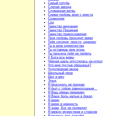
Серый голубь
Слепая звезда
Сломанная ветвь
Сними любовь мою с креста
Созвездие
Сон
Таинство венчания
Таинство Покаяния
Таинство прикосновения
Твоя любовь проходит мимо
Тебе сегодня, просто, одиноко
Ты в ризе одиночества
Ты оставишь мне огонь
Ты просила тебя не любить
У Бога все живы
Чёрная шаль опустилась на купол
Что мне пустые обещанья?
Чудотворная икона
Школьный двор
Щит и меч
Этюд
Я благодать не продаю
Я был с тобою равнодушным…
Я Ваш обман переживу
Я Вашу боль налью в бокал
Я верю
Я верю в нежность
Я знаю, Бог не подведет
Я между мужеством и страхом
Я молюсь под дождём