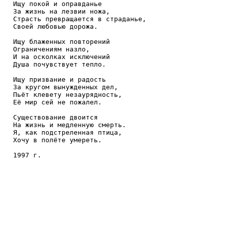
Ищу покой и оправданье 

За жизнь на лезвии ножа, 

Страсть превращается в страданье, 

Своей любовью дорожа.

Ищу блаженных повторений 

Ограничениям назло, 

И на осколках исключений 

Душа почувствует тепло.

Ищу призвание и радость 

За кругом вынужденных дел, 

Пьёт клевету незаурядность,

Её мир сей не пожалел.

Существование двоится 

На жизнь и медленную смерть. 

Я, как подстреленная птица, 

Хочу в полёте умереть.
