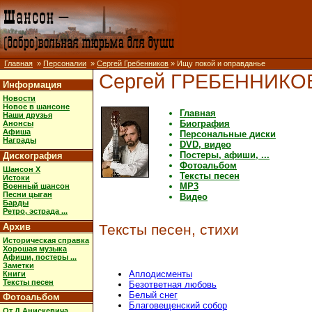
Главная
»
Персоналии
»
Сергей Гребенников
» Ищу покой и оправданье
Сергей ГРЕБЕННИКО
Информация
Новости
Новое в шансоне
Главная
Наши друзья
Биография
Анонсы
Афиша
Персональные диски
Награды
DVD, видео
Постеры, афиши, ...
Дискография
Фотоальбом
Шансон X
Тексты песен
Истоки
MP3
Военный шансон
Песни цыган
Видео
Барды
Ретро, эстрада ...
Архив
Тексты песен, стихи
Историческая справка
Хорошая музыка
Афиши, постеры ...
Заметки
Аплодисменты
Книги
Тексты песен
Безответная любовь
Белый снег
Фотоальбом
Благовещенский собор
От Д.Анискевича