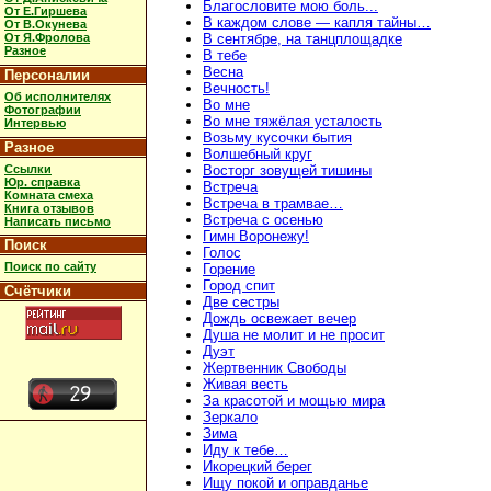
Благословите мою боль...
От Е.Гиршева
В каждом слове — капля тайны…
От В.Окунева
От Я.Фролова
В сентябре, на танцплощадке
Разное
В тебе
Весна
Персоналии
Вечность!
Об исполнителях
Во мне
Фотографии
Во мне тяжёлая усталость
Интервью
Возьму кусочки бытия
Разное
Волшебный круг
Ссылки
Восторг зовущей тишины
Юр. справка
Встреча
Комната смеха
Встреча в трамвае…
Книга отзывов
Встреча с осенью
Написать письмо
Гимн Воронежу!
Поиск
Голос
Поиск по сайту
Горение
Город спит
Счётчики
Две сестры
Дождь освежает вечер
Душа не молит и не просит
Дуэт
Жертвенник Свободы
Живая весть
За красотой и мощью мира
Зеркало
Зима
Иду к тебе…
Икорецкий берег
Ищу покой и оправданье