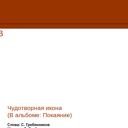
В
Чудотворная икона
(В альбоме: Покаяние)
Слова: С. Гребенников