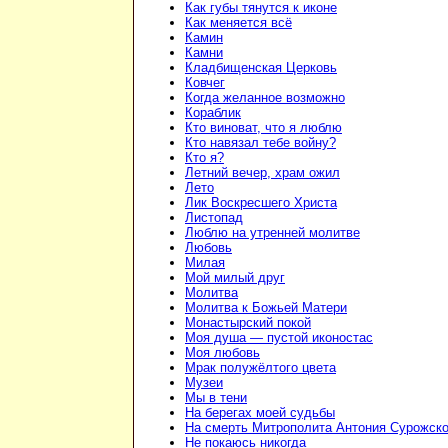
Как губы тянутся к иконе
Как меняется всё
Камин
Камни
Кладбищенская Церковь
Ковчег
Когда желанное возможно
Кораблик
Кто виноват, что я люблю
Кто навязал тебе войну?
Кто я?
Летний вечер, храм ожил
Лето
Лик Воскресшего Христа
Листопад
Люблю на утренней молитве
Любовь
Милая
Мой милый друг
Молитва
Молитва к Божьей Матери
Монастырский покой
Моя душа — пустой иконостас
Моя любовь
Мрак полужёлтого цвета
Музеи
Мы в тени
На берегах моей судьбы
На смерть Митрополита Антония Сурожско
Не покаюсь никогда