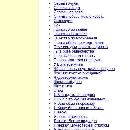
Серый голубь
Слепая звезда
Сломанная ветвь
Сними любовь мою с креста
Созвездие
Сон
Таинство венчания
Таинство Покаяния
Таинство прикосновения
Твоя любовь проходит мимо
Тебе сегодня, просто, одиноко
Ты в ризе одиночества
Ты оставишь мне огонь
Ты просила тебя не любить
У Бога все живы
Чёрная шаль опустилась на купол
Что мне пустые обещанья?
Чудотворная икона
Школьный двор
Щит и меч
Этюд
Я благодать не продаю
Я был с тобою равнодушным…
Я Ваш обман переживу
Я Вашу боль налью в бокал
Я верю
Я верю в нежность
Я знаю, Бог не подведет
Я между мужеством и страхом
Я молюсь под дождём