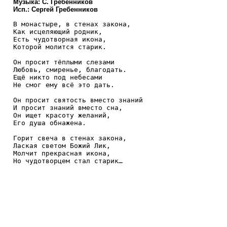
Музыка: С. Гребенников
Исп.: Сергей Гребенников
В монастыре, в стенах закона,

Как исцеляющий родник,

Есть чудотворная икона,

Которой молится старик.

Он просит тёплыми слезами

Любовь, смиренье, благодать.

Ещё никто под небесами

Не смог ему всё это дать.

Он просит святость вместо знаний

И просит знаний вместо сна,

Он ищет красоту желаний,

Его душа обнажена.

Горит свеча в стенах закона,

Лаская светом Божий Лик,

Молчит прекрасная икона,

Но чудотворцем стал старик…
