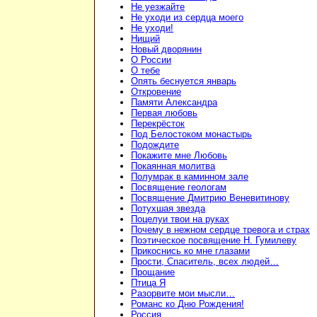
Не уезжайте
Не уходи из сердца моего
Не уходи!
Нищий
Новый дворянин
О России
О тебе
Опять беснуется январь
Откровение
Памяти Александра
Первая любовь
Перекрёсток
Под Белостоком монастырь
Подождите
Покажите мне Любовь
Покаянная молитва
Полумрак в каминном зале
Посвящение геологам
Посвящение Дмитрию Веневитинову
Потухшая звезда
Поцелуи твои на руках
Почему в нежном сердце тревога и страх
Поэтическое посвящение Н. Гумилеву
Прикоснись ко мне глазами
Прости, Спаситель, всех людей…
Прощание
Птица Я
Разорвите мои мысли…
Романс ко Дню Рождения!
Россия