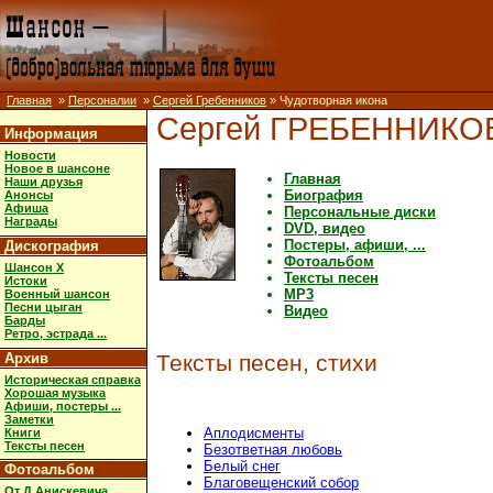
Главная
»
Персоналии
»
Сергей Гребенников
» Чудотворная икона
Сергей ГРЕБЕННИКО
Информация
Новости
Новое в шансоне
Главная
Наши друзья
Биография
Анонсы
Афиша
Персональные диски
Награды
DVD, видео
Постеры, афиши, ...
Дискография
Фотоальбом
Шансон X
Тексты песен
Истоки
MP3
Военный шансон
Песни цыган
Видео
Барды
Ретро, эстрада ...
Архив
Тексты песен, стихи
Историческая справка
Хорошая музыка
Афиши, постеры ...
Заметки
Аплодисменты
Книги
Тексты песен
Безответная любовь
Белый снег
Фотоальбом
Благовещенский собор
От Д.Анискевича