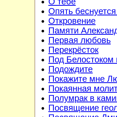
О тебе
Опять беснуется
Откровение
Памяти Алексан
Первая любовь
Перекрёсток
Под Белостоком
Подождите
Покажите мне Л
Покаянная моли
Полумрак в ками
Посвящение гео