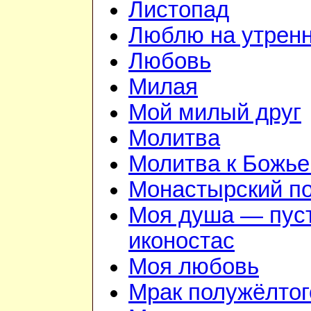
Листопад
Люблю на утрен
Любовь
Милая
Мой милый друг
Молитва
Молитва к Божье
Монастырский п
Моя душа — пус
иконостас
Моя любовь
Мрак полужёлтог