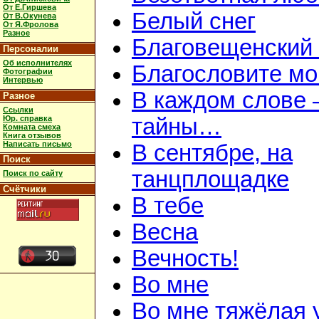
От Е.Гиршева
Белый снег
От В.Окунева
От Я.Фролова
Разное
Благовещенский
Персоналии
Об исполнителях
Благословите мою
Фотографии
Интервью
В каждом слове 
Разное
Ссылки
Юр. справка
тайны…
Комната смеха
Книга отзывов
Написать письмо
В сентябре, на
Поиск
танцплощадке
Поиск по сайту
Счётчики
В тебе
Весна
Вечность!
Во мне
Во мне тяжёлая 