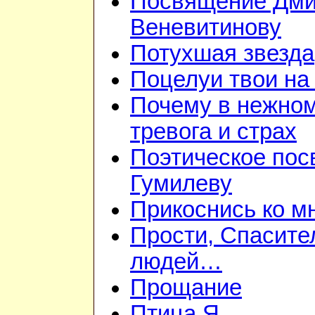
Посвящение Дм
Веневитинову
Потухшая звезда
Поцелуи твои на
Почему в нежно
тревога и страх
Поэтическое пос
Гумилеву
Прикоснись ко м
Прости, Спасител
людей…
Прощание
Птица Я