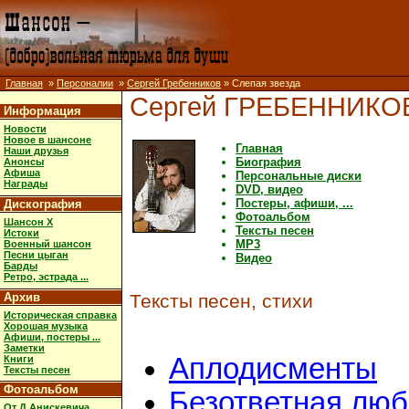
Главная
»
Персоналии
»
Сергей Гребенников
» Слепая звезда
Сергей ГРЕБЕННИКО
Информация
Новости
Новое в шансоне
Главная
Наши друзья
Биография
Анонсы
Афиша
Персональные диски
Награды
DVD, видео
Постеры, афиши, ...
Дискография
Фотоальбом
Шансон X
Тексты песен
Истоки
MP3
Военный шансон
Песни цыган
Видео
Барды
Ретро, эстрада ...
Архив
Тексты песен, стихи
Историческая справка
Хорошая музыка
Афиши, постеры ...
Заметки
Аплодисменты
Книги
Тексты песен
Фотоальбом
Безответная люб
От Д.Анискевича