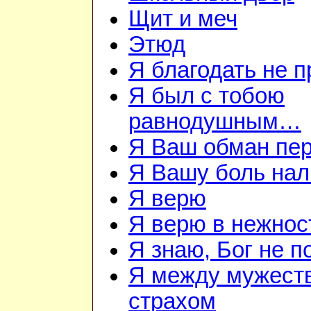
Щит и меч
Этюд
Я благодать не 
Я был с тобою
равнодушным…
Я Ваш обман пе
Я Вашу боль нал
Я верю
Я верю в нежнос
Я знаю, Бог не п
Я между мужест
страхом