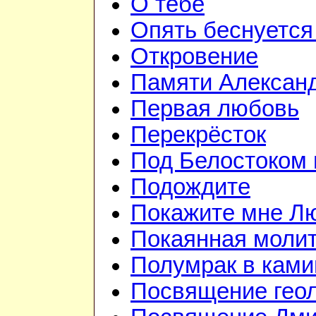
О тебе
Опять беснуется
Откровение
Памяти Алексан
Первая любовь
Перекрёсток
Под Белостоком
Подождите
Покажите мне Л
Покаянная моли
Полумрак в ками
Посвящение гео