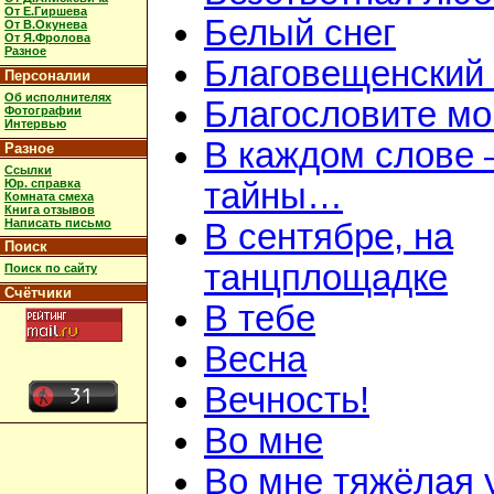
От Е.Гиршева
Белый снег
От В.Окунева
От Я.Фролова
Разное
Благовещенский
Персоналии
Об исполнителях
Благословите мою
Фотографии
Интервью
В каждом слове 
Разное
Ссылки
Юр. справка
тайны…
Комната смеха
Книга отзывов
Написать письмо
В сентябре, на
Поиск
танцплощадке
Поиск по сайту
Счётчики
В тебе
Весна
Вечность!
Во мне
Во мне тяжёлая 