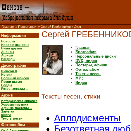
Главная
»
Персоналии
»
Сергей Гребенников
» Дуэт
Сергей ГРЕБЕННИКО
Информация
Новости
Новое в шансоне
Главная
Наши друзья
Биография
Анонсы
Афиша
Персональные диски
Награды
DVD, видео
Постеры, афиши, ...
Дискография
Фотоальбом
Шансон X
Тексты песен
Истоки
MP3
Военный шансон
Песни цыган
Видео
Барды
Ретро, эстрада ...
Архив
Тексты песен, стихи
Историческая справка
Хорошая музыка
Афиши, постеры ...
Заметки
Аплодисменты
Книги
Тексты песен
Фотоальбом
Безответная люб
От Д.Анискевича