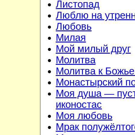
Листопад
Люблю на утрен
Любовь
Милая
Мой милый друг
Молитва
Молитва к Божье
Монастырский п
Моя душа — пус
иконостас
Моя любовь
Мрак полужёлтог