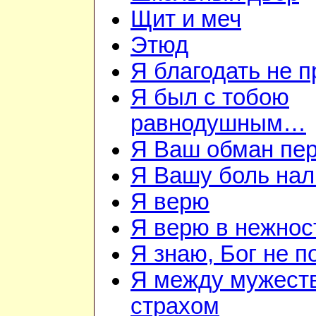
Щит и меч
Этюд
Я благодать не 
Я был с тобою
равнодушным…
Я Ваш обман пе
Я Вашу боль нал
Я верю
Я верю в нежнос
Я знаю, Бог не п
Я между мужест
страхом