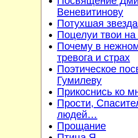
Посвящение Дм
Веневитинову
Потухшая звезда
Поцелуи твои на
Почему в нежно
тревога и страх
Поэтическое пос
Гумилеву
Прикоснись ко м
Прости, Спасител
людей…
Прощание
Птица Я