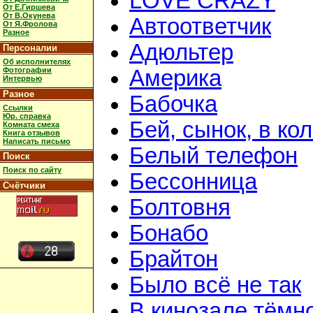
LOVE CRAZY
От Е.Гиршева
От В.Окунева
Автоответчик
От Я.Фролова
Разное
Адюльтер
Персоналии
Об исполнителях
Фотографии
Америка
Интервью
Разное
Бабочка
Ссылки
Юр. справка
Бей, сынок, в ко
Комната смеха
Книга отзывов
Написать письмо
Белый телефон
Поиск
Поиск по сайту
Бессонница
Счётчики
Болтовня
Бонабо
Брайтон
Было всё не так
В кинозале тёмн