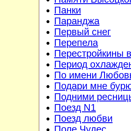
Панки
Паранджа
Первый снег
Перепела
Перестройкины в
Период охлажде
По имени Любов
Подари мне бур
Подними ресниц
Поезд N1
Поезд любви
Поле Чудес