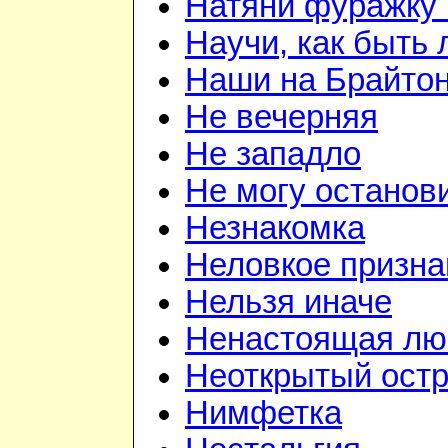
Натяни фуражку 
Научи, как быть
Наши на Брайто
Не вечерняя
Не западло
Не могу останов
Незнакомка
Неловкое призна
Нельзя иначе
Ненастоящая лю
Неоткрытый ост
Нимфетка