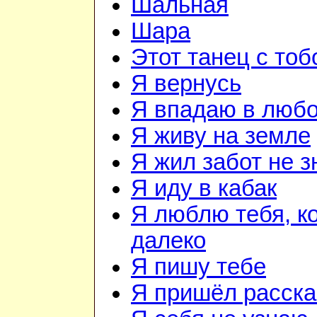
Шальная
Шара
Этот танец с тоб
Я вернусь
Я впадаю в люб
Я живу на земле
Я жил забот не з
Я иду в кабак
Я люблю тебя, к
далеко
Я пишу тебе
Я пришёл расска