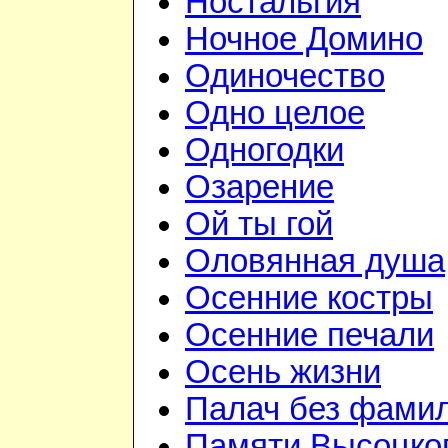
Ностальгия
Ночное Домино
Одиночество
Одно целое
Одногодки
Озарение
Ой ты гой
Оловянная душа
Осенние костры
Осенние печали
Осень жизни
Палач без фами
Памяти Высоцко