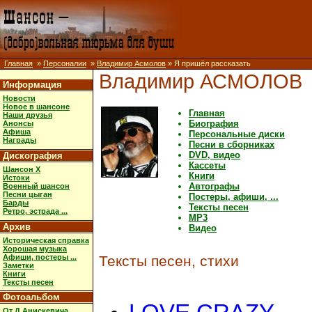
Главная
»
Персоналии
»
Владимир Асмолов
» Я пришёл рассказать
Владимир АСМОЛОВ
Информация
Новости
Новое в шансоне
Главная
Наши друзья
Биография
Анонсы
Афиша
Персональные диски
Награды
Песни в сборниках
DVD, видео
Дискография
Кассеты
Шансон X
Книги
Истоки
Автографы
Военный шансон
Песни цыган
Постеры, афиши, ...
Барды
Тексты песен
Ретро, эстрада ...
MP3
Архив
Видео
Историческая справка
Хорошая музыка
Афиши, постеры ...
Тексты песен, стихи
Заметки
Книги
Тексты песен
Фотоальбом
От Д.Анискевича