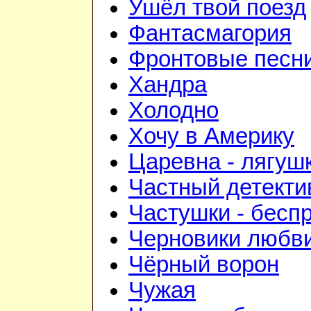
Ушёл твой поезд
Фантасмагория
Фронтовые песн
Хандра
Холодно
Хочу в Америку
Царевна - лягуш
Частный детекти
Частушки - бесп
Черновики любв
Чёрный ворон
Чужая