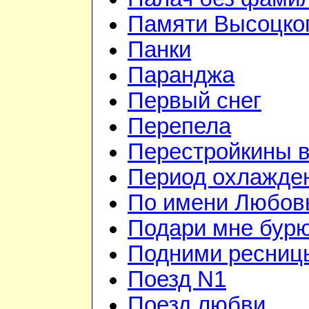
Памяти Высоцко
Панки
Паранджа
Первый снег
Перепела
Перестройкины в
Период охлажде
По имени Любов
Подари мне бур
Подними ресниц
Поезд N1
Поезд любви