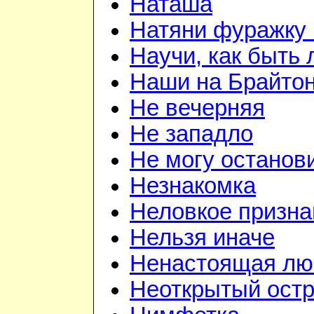
Наташа
Натяни фуражку 
Научи, как быть
Наши на Брайто
Не вечерняя
Не западло
Не могу останов
Незнакомка
Неловкое призна
Нельзя иначе
Ненастоящая лю
Неоткрытый ост