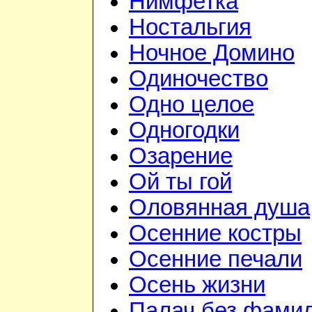
Нимфетка
Ностальгия
Ночное Домино
Одиночество
Одно целое
Одногодки
Озарение
Ой ты гой
Оловянная душа
Осенние костры
Осенние печали
Осень жизни
Палач без фами