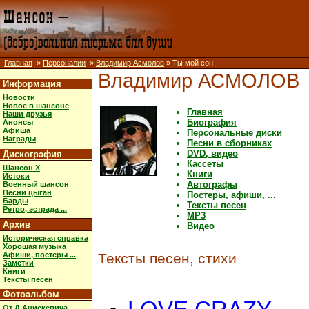
Главная
»
Персоналии
»
Владимир Асмолов
» Ты мой сон
Владимир АСМОЛОВ
Информация
Новости
Новое в шансоне
Главная
Наши друзья
Биография
Анонсы
Афиша
Персональные диски
Награды
Песни в сборниках
DVD, видео
Дискография
Кассеты
Шансон X
Книги
Истоки
Автографы
Военный шансон
Песни цыган
Постеры, афиши, ...
Барды
Тексты песен
Ретро, эстрада ...
MP3
Архив
Видео
Историческая справка
Хорошая музыка
Афиши, постеры ...
Тексты песен, стихи
Заметки
Книги
Тексты песен
Фотоальбом
От Д.Анискевича