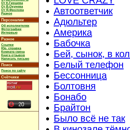
LOVE CRAZY
От Е.Гиршева
От В.Окунева
Автоответчик
От Я.Фролова
Разное
Адюльтер
Персоналии
Об исполнителях
Фотографии
Америка
Интервью
Разное
Бабочка
Ссылки
Юр. справка
Бей, сынок, в ко
Комната смеха
Книга отзывов
Написать письмо
Белый телефон
Поиск
Поиск по сайту
Бессонница
Счётчики
Болтовня
Бонабо
Брайтон
Было всё не так
В кинозале тёмн