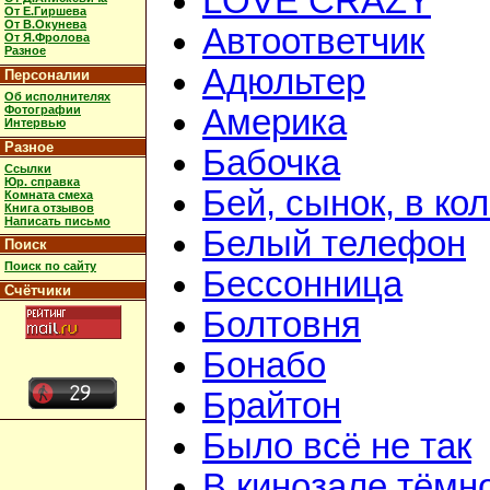
LOVE CRAZY
От Е.Гиршева
От В.Окунева
Автоответчик
От Я.Фролова
Разное
Адюльтер
Персоналии
Об исполнителях
Фотографии
Америка
Интервью
Разное
Бабочка
Ссылки
Юр. справка
Бей, сынок, в ко
Комната смеха
Книга отзывов
Написать письмо
Белый телефон
Поиск
Поиск по сайту
Бессонница
Счётчики
Болтовня
Бонабо
Брайтон
Было всё не так
В кинозале тёмн