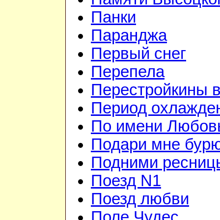
Панки
Паранджа
Первый снег
Перепела
Перестройкины в
Период охлажде
По имени Любов
Подари мне бур
Подними ресниц
Поезд N1
Поезд любви
Поле Чудес