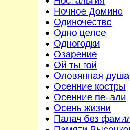
Ностальгия
Ночное Домино
Одиночество
Одно целое
Одногодки
Озарение
Ой ты гой
Оловянная душа
Осенние костры
Осенние печали
Осень жизни
Палач без фами
Памяти Высоцко