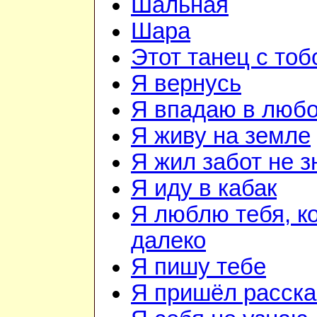
Шальная
Шара
Этот танец с тоб
Я вернусь
Я впадаю в люб
Я живу на земле
Я жил забот не з
Я иду в кабак
Я люблю тебя, к
далеко
Я пишу тебе
Я пришёл расска