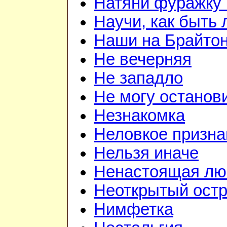
Натяни фуражку 
Научи, как быть
Наши на Брайто
Не вечерняя
Не западло
Не могу останов
Незнакомка
Неловкое призна
Нельзя иначе
Ненастоящая лю
Неоткрытый ост
Нимфетка