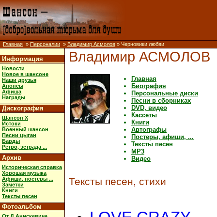
Главная
»
Персоналии
»
Владимир Асмолов
» Черновики любви
Владимир АСМОЛОВ
Информация
Новости
Новое в шансоне
Главная
Наши друзья
Биография
Анонсы
Афиша
Персональные диски
Награды
Песни в сборниках
DVD, видео
Дискография
Кассеты
Шансон X
Книги
Истоки
Автографы
Военный шансон
Песни цыган
Постеры, афиши, ...
Барды
Тексты песен
Ретро, эстрада ...
MP3
Архив
Видео
Историческая справка
Хорошая музыка
Афиши, постеры ...
Тексты песен, стихи
Заметки
Книги
Тексты песен
Фотоальбом
От Д.Анискевича