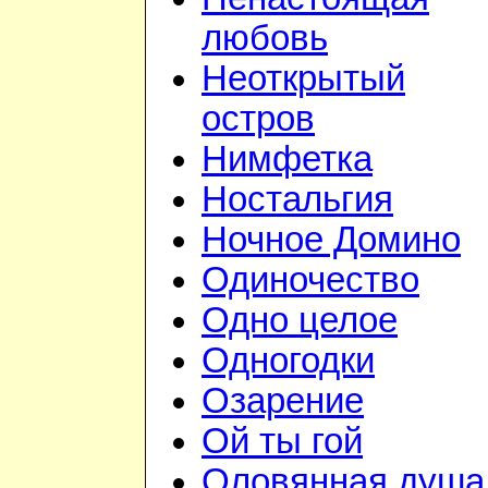
любовь
Неоткрытый
остров
Нимфетка
Ностальгия
Ночное Домино
Одиночество
Одно целое
Одногодки
Озарение
Ой ты гой
Оловянная душа