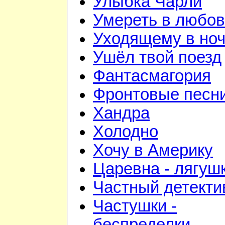
Улыбка Чарли
Умереть в любо
Уходящему в но
Ушёл твой поезд
Фантасмагория
Фронтовые песн
Хандра
Холодно
Хочу в Америку
Царевна - лягуш
Частный детекти
Частушки -
беспределки