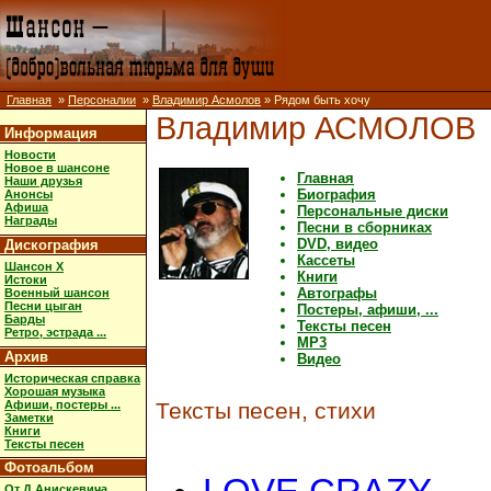
Главная
»
Персоналии
»
Владимир Асмолов
» Рядом быть хочу
Владимир АСМОЛОВ
Информация
Новости
Новое в шансоне
Главная
Наши друзья
Биография
Анонсы
Афиша
Персональные диски
Награды
Песни в сборниках
DVD, видео
Дискография
Кассеты
Шансон X
Книги
Истоки
Автографы
Военный шансон
Песни цыган
Постеры, афиши, ...
Барды
Тексты песен
Ретро, эстрада ...
MP3
Архив
Видео
Историческая справка
Хорошая музыка
Афиши, постеры ...
Тексты песен, стихи
Заметки
Книги
Тексты песен
Фотоальбом
От Д.Анискевича