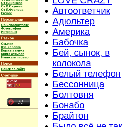
LOVE CRAZY
От Е.Гиршева
От В.Окунева
Автоответчик
От Я.Фролова
Разное
Адюльтер
Персоналии
Об исполнителях
Фотографии
Америка
Интервью
Разное
Бабочка
Ссылки
Юр. справка
Бей, сынок, в
Комната смеха
Книга отзывов
Написать письмо
колокола
Поиск
Поиск по сайту
Белый телефон
Счётчики
Бессонница
Болтовня
Бонабо
Брайтон
Было всё не так