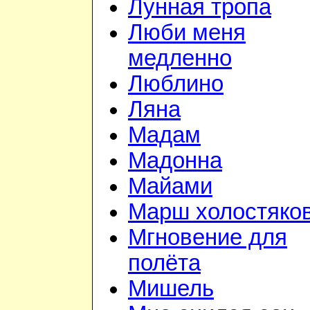
Лунная тропа
Люби меня
медленно
Люблино
Ляна
Мадам
Мадонна
Майами
Марш холостяко
Мгновение для
полёта
Мишель