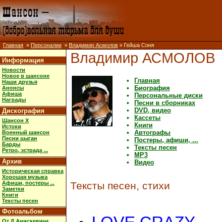
Главная
»
Персоналии
»
Владимир Асмолов
» Гейша Соня
Владимир АСМОЛОВ
Информация
Новости
Новое в шансоне
Главная
Наши друзья
Биография
Анонсы
Афиша
Персональные диски
Награды
Песни в сборниках
DVD, видео
Дискография
Кассеты
Шансон X
Книги
Истоки
Автографы
Военный шансон
Песни цыган
Постеры, афиши, ...
Барды
Тексты песен
Ретро, эстрада ...
MP3
Архив
Видео
Историческая справка
Хорошая музыка
Афиши, постеры ...
Тексты песен, стихи
Заметки
Книги
Тексты песен
Фотоальбом
От Д.Анискевича