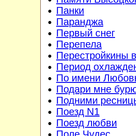
Панки
Паранджа
Первый снег
Перепела
Перестройкины в
Период охлажде
По имени Любов
Подари мне бур
Подними ресниц
Поезд N1
Поезд любви
Поле Чудес