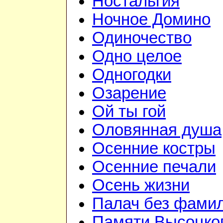
Ностальгия
Ночное Домино
Одиночество
Одно целое
Одногодки
Озарение
Ой ты гой
Оловянная душа
Осенние костры
Осенние печали
Осень жизни
Палач без фами
Памяти Высоцко