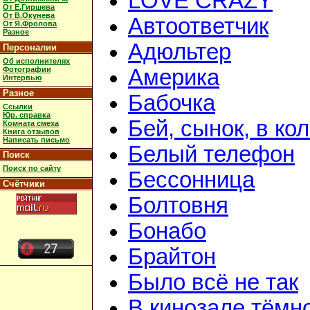
LOVE CRAZY
От Е.Гиршева
От В.Окунева
Автоответчик
От Я.Фролова
Разное
Адюльтер
Персоналии
Об исполнителях
Фотографии
Америка
Интервью
Разное
Бабочка
Ссылки
Юр. справка
Бей, сынок, в ко
Комната смеха
Книга отзывов
Написать письмо
Белый телефон
Поиск
Поиск по сайту
Бессонница
Счётчики
Болтовня
Бонабо
Брайтон
Было всё не так
В кинозале тёмн