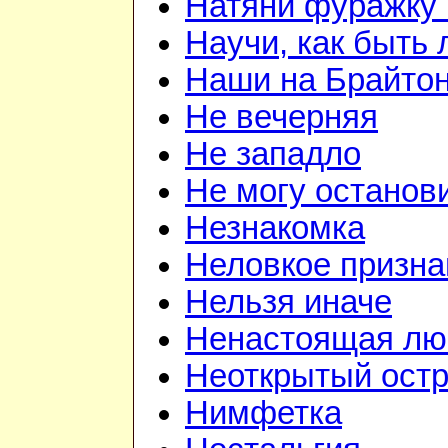
Натяни фуражку 
Научи, как быть
Наши на Брайто
Не вечерняя
Не западло
Не могу останов
Незнакомка
Неловкое призна
Нельзя иначе
Ненастоящая лю
Неоткрытый ост
Нимфетка