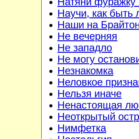
Натяни фуражку 
Научи, как быть
Наши на Брайто
Не вечерняя
Не западло
Не могу останов
Незнакомка
Неловкое призна
Нельзя иначе
Ненастоящая лю
Неоткрытый ост
Нимфетка