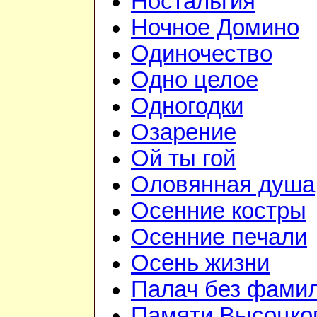
Ностальгия
Ночное Домино
Одиночество
Одно целое
Одногодки
Озарение
Ой ты гой
Оловянная душа
Осенние костры
Осенние печали
Осень жизни
Палач без фами
Памяти Высоцко