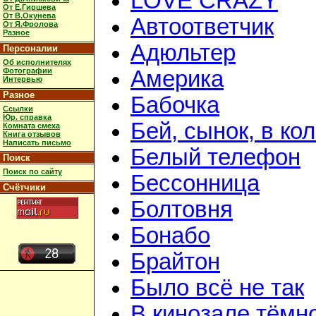
LOVE CRAZY
От Е.Гиршева
От В.Окунева
Автоответчик
От Я.Фролова
Разное
Адюльтер
Персоналии
Об исполнителях
Фотографии
Америка
Интервью
Разное
Бабочка
Ссылки
Юр. справка
Бей, сынок, в ко
Комната смеха
Книга отзывов
Написать письмо
Белый телефон
Поиск
Поиск по сайту
Бессонница
Счётчики
Болтовня
Бонабо
Брайтон
Было всё не так
В кинозале тёмн