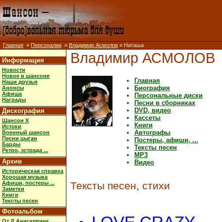
Главная
»
Персоналии
»
Владимир Асмолов
» Наташа
Владимир АСМОЛОВ
Информация
Новости
Новое в шансоне
Главная
Наши друзья
Биография
Анонсы
Афиша
Персональные диски
Награды
Песни в сборниках
DVD, видео
Дискография
Кассеты
Шансон X
Книги
Истоки
Автографы
Военный шансон
Песни цыган
Постеры, афиши, ...
Барды
Тексты песен
Ретро, эстрада ...
MP3
Архив
Видео
Историческая справка
Хорошая музыка
Афиши, постеры ...
Тексты песен, стихи
Заметки
Книги
Тексты песен
Фотоальбом
От Д.Анискевича