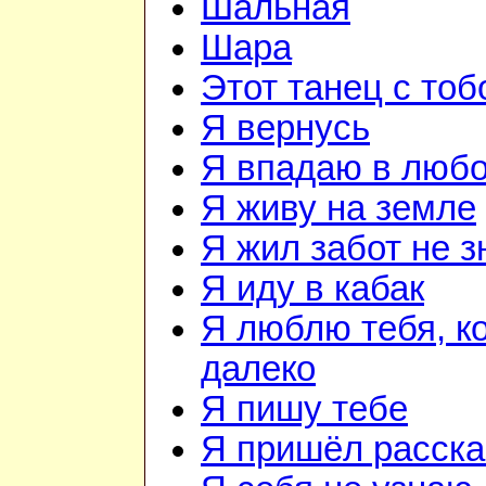
Шальная
Шара
Этот танец с тоб
Я вернусь
Я впадаю в люб
Я живу на земле
Я жил забот не з
Я иду в кабак
Я люблю тебя, к
далеко
Я пишу тебе
Я пришёл расска