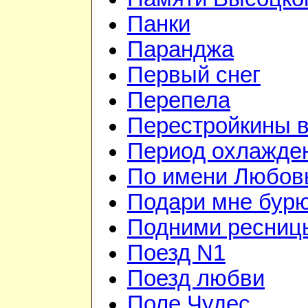
Панки
Паранджа
Первый снег
Перепела
Перестройкины в
Период охлажде
По имени Любов
Подари мне бур
Подними ресниц
Поезд N1
Поезд любви
Поле Чудес