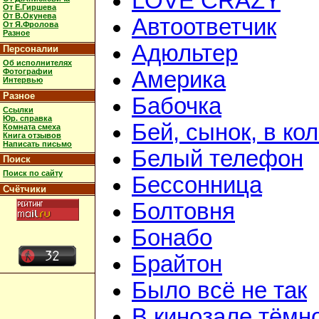
LOVE CRAZY
От Е.Гиршева
От В.Окунева
Автоответчик
От Я.Фролова
Разное
Адюльтер
Персоналии
Об исполнителях
Фотографии
Америка
Интервью
Разное
Бабочка
Ссылки
Юр. справка
Бей, сынок, в ко
Комната смеха
Книга отзывов
Написать письмо
Белый телефон
Поиск
Поиск по сайту
Бессонница
Счётчики
Болтовня
Бонабо
Брайтон
Было всё не так
В кинозале тёмн