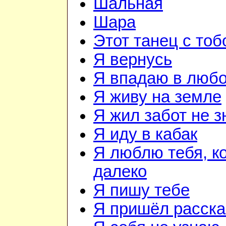
Шальная
Шара
Этот танец с тоб
Я вернусь
Я впадаю в люб
Я живу на земле
Я жил забот не з
Я иду в кабак
Я люблю тебя, к
далеко
Я пишу тебе
Я пришёл расска