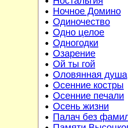
Ностальгия
Ночное Домино
Одиночество
Одно целое
Одногодки
Озарение
Ой ты гой
Оловянная душа
Осенние костры
Осенние печали
Осень жизни
Палач без фами
Памяти Высоцко