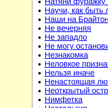
Натяни фуражку 
Научи, как быть
Наши на Брайто
Не вечерняя
Не западло
Не могу останов
Незнакомка
Неловкое призна
Нельзя иначе
Ненастоящая лю
Неоткрытый ост
Нимфетка