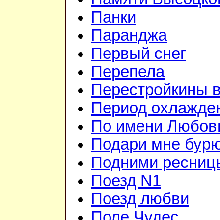
Панки
Паранджа
Первый снег
Перепела
Перестройкины в
Период охлажде
По имени Любов
Подари мне бур
Подними ресниц
Поезд N1
Поезд любви
Поле Чудес