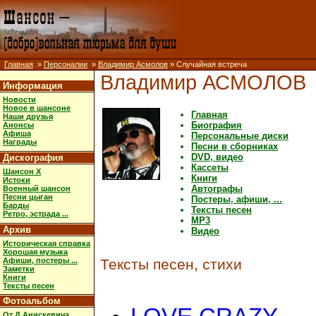
Главная
»
Персоналии
»
Владимир Асмолов
» Случайная встреча
Владимир АСМОЛОВ
Информация
Новости
Новое в шансоне
Главная
Наши друзья
Биография
Анонсы
Афиша
Персональные диски
Награды
Песни в сборниках
DVD, видео
Дискография
Кассеты
Шансон X
Книги
Истоки
Автографы
Военный шансон
Песни цыган
Постеры, афиши, ...
Барды
Тексты песен
Ретро, эстрада ...
MP3
Архив
Видео
Историческая справка
Хорошая музыка
Афиши, постеры ...
Тексты песен, стихи
Заметки
Книги
Тексты песен
Фотоальбом
От Д.Анискевича