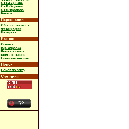
От Е.Гиршева
От В.Окунева
От Я.Фролова
Разное
Персоналии
Об исполнителях
Фотографии
Интервью
Разное
Ссылки
Юр. справка
Комната смеха
Книга отзывов
Написать письмо
Поиск
Поиск по сайту
Счётчики