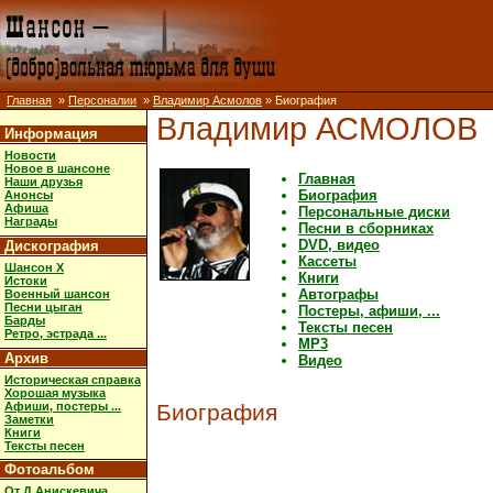
Главная
»
Персоналии
»
Владимир Асмолов
» Биография
Владимир АСМОЛОВ
Информация
Новости
Новое в шансоне
Главная
Наши друзья
Биография
Анонсы
Афиша
Персональные диски
Награды
Песни в сборниках
DVD, видео
Дискография
Кассеты
Шансон X
Книги
Истоки
Автографы
Военный шансон
Песни цыган
Постеры, афиши, ...
Барды
Тексты песен
Ретро, эстрада ...
MP3
Архив
Видео
Историческая справка
Хорошая музыка
Афиши, постеры ...
Биография
Заметки
Книги
Тексты песен
Фотоальбом
От Д.Анискевича