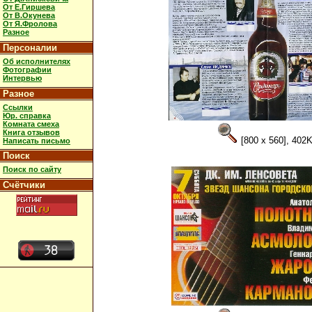
От Е.Гиршева
От В.Окунева
От Я.Фролова
Разное
Персоналии
Об исполнителях
Фотографии
Интервью
Разное
Ссылки
Юр. справка
Комната смеха
Книга отзывов
[800 x 560], 402
Написать письмо
Поиск
Поиск по сайту
Счётчики