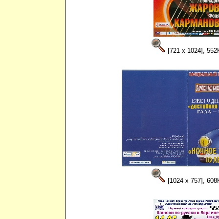
[721 x 1024], 552
[1024 x 757], 608