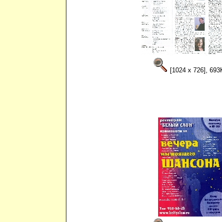
[1024 x 726], 693