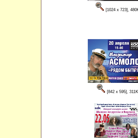
[1024 x 723], 480
[842 x 595], 311