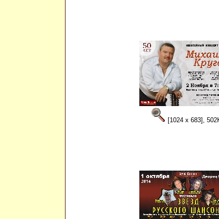
[1024 x 683], 502