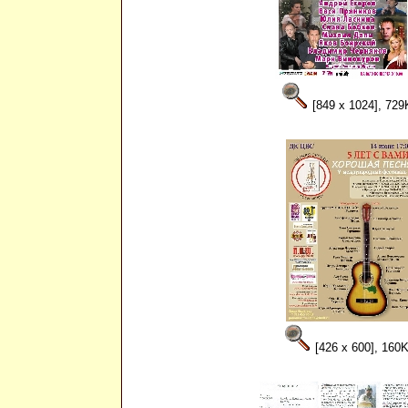
[849 x 1024], 729
[426 x 600], 160