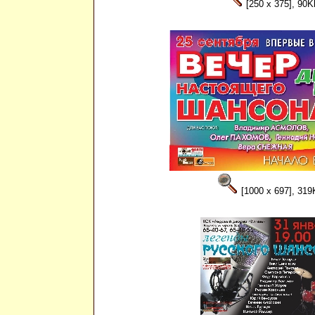
[250 x 375], 90K
[1000 x 697], 319