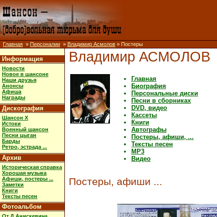
Главная
»
Персоналии
»
Владимир Асмолов
» Постеры
Владимир АСМОЛОВ
Информация
Новости
Новое в шансоне
Главная
Наши друзья
Биография
Анонсы
Афиша
Персональные диски
Награды
Песни в сборниках
DVD, видео
Дискография
Кассеты
Шансон X
Книги
Истоки
Автографы
Военный шансон
Песни цыган
Постеры, афиши, ...
Барды
Тексты песен
Ретро, эстрада ...
MP3
Архив
Видео
Историческая справка
Хорошая музыка
Афиши, постеры ...
Постеры, афиши ...
Заметки
Книги
Тексты песен
Фотоальбом
От Д.Анискевича